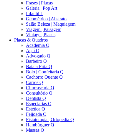
Frases | Placas
Galeria | Pop Art
Infantil L
Geométrico | Abstrato
Salão Beleza | Maquiagem
Viagem | Paisagem
Vintage | Placas
Placas & Quadros
Academia Q
Açaí Q
Advogado Q
Barbeiro Q
Batata Frita Q
Bolo | Confeitaria Q
Cachorro Quente Q
Carros Q
Churrascaria Q
Consultório Q
Dentista Q
Especiarias Q
Estética Q
Feijoada Q
Fisioterapia | Ortopedia Q
Hambúrguer Q
Massas Q