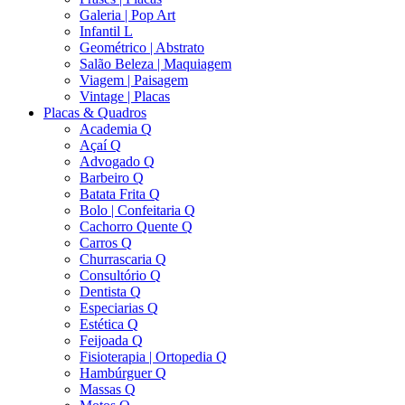
Galeria | Pop Art
Infantil L
Geométrico | Abstrato
Salão Beleza | Maquiagem
Viagem | Paisagem
Vintage | Placas
Placas & Quadros
Academia Q
Açaí Q
Advogado Q
Barbeiro Q
Batata Frita Q
Bolo | Confeitaria Q
Cachorro Quente Q
Carros Q
Churrascaria Q
Consultório Q
Dentista Q
Especiarias Q
Estética Q
Feijoada Q
Fisioterapia | Ortopedia Q
Hambúrguer Q
Massas Q