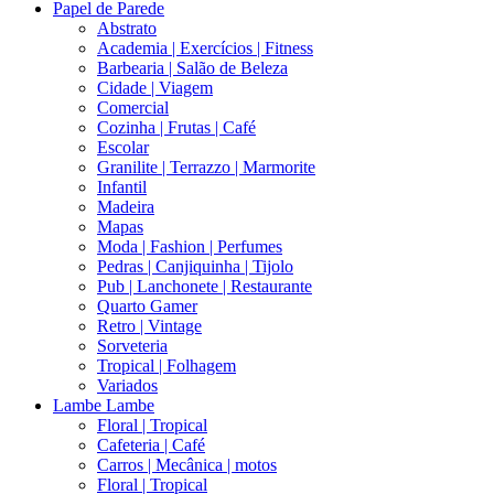
Papel de Parede
Abstrato
Academia | Exercícios | Fitness
Barbearia | Salão de Beleza
Cidade | Viagem
Comercial
Cozinha | Frutas | Café
Escolar
Granilite | Terrazzo | Marmorite
Infantil
Madeira
Mapas
Moda | Fashion | Perfumes
Pedras | Canjiquinha | Tijolo
Pub | Lanchonete | Restaurante
Quarto Gamer
Retro | Vintage
Sorveteria
Tropical | Folhagem
Variados
Lambe Lambe
Floral | Tropical
Cafeteria | Café
Carros | Mecânica | motos
Floral | Tropical