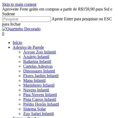
Skip to main content
Aproveite Frete grátis em compras a partir de R$159,90 para Sul e
Sudeste
Aperte Enter para pesquisar ou ESC
para fechar
Close
Search
search
account
0
Menu
Início
Adesivo de Parede
Árvore Zoo Infantil
Azulejo Infantil
Bailarina Infantil
Cartelas Adesivas
Dinossauro Infantil
Flores Jardim Infantil
Mapa Infantil
Marinheiro Infantil
Nuvens Infantil
Pipa Nuvem Infantil
Pista Carros Infantil
Prédio Heróis Infantil
Sistema Solar
Zoo Safari Infantil