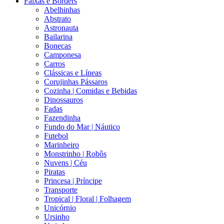
Faixas e Borders
Abelhinhas
Abstrato
Astronauta
Bailarina
Bonecas
Camponesa
Carros
Clássicas e Líneas
Corujinhas Pássaros
Cozinha | Comidas e Bebidas
Dinossauros
Fadas
Fazendinha
Fundo do Mar | Náutico
Futebol
Marinheiro
Monstrinho | Robôs
Nuvens | Céu
Piratas
Princesa | Príncipe
Transporte
Tropical | Floral | Folhagem
Unicórnio
Ursinho