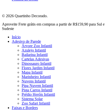
© 2026 Quartinho Decorado.
Close
Aproveite Frete grátis em compras a partir de R$159,90 para Sul e
Menu
Sudeste
Início
Adesivo de Parede
Árvore Zoo Infantil
Azulejo Infantil
Bailarina Infantil
Cartelas Adesivas
Dinossauro Infantil
Flores Jardim Infantil
Mapa Infantil
Marinheiro Infantil
Nuvens Infantil
Pipa Nuvem Infantil
Pista Carros Infantil
Prédio Heróis Infantil
Sistema Solar
Zoo Safari Infantil
Faixas e Borders