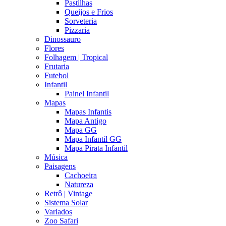
Pastilhas
Queijos e Frios
Sorveteria
Pizzaria
Dinossauro
Flores
Folhagem | Tropical
Frutaria
Futebol
Infantil
Painel Infantil
Mapas
Mapas Infantis
Mapa Antigo
Mapa GG
Mapa Infantil GG
Mapa Pirata Infantil
Música
Paisagens
Cachoeira
Natureza
Retrô | Vintage
Sistema Solar
Variados
Zoo Safari