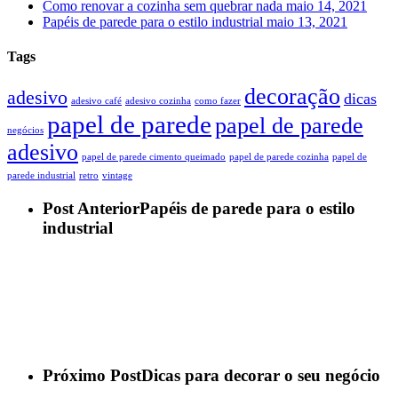
Como renovar a cozinha sem quebrar nada
maio 14, 2021
Papéis de parede para o estilo industrial
maio 13, 2021
Tags
decoração
adesivo
dicas
adesivo café
adesivo cozinha
como fazer
papel de parede
papel de parede
negócios
adesivo
papel de parede cimento queimado
papel de parede cozinha
papel de
parede industrial
retro
vintage
Post Anterior
Papéis de parede para o estilo
industrial
Próximo Post
Dicas para decorar o seu negócio