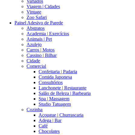
Variados
Viagem | Cidades
Vintage
Zoo Safari
Painel Adesivo de Parede
Abstratos
Academia | Exercícios
Animais | Pet
Azulejo
Carros | Motos
Cassino | Bilhar
Cidade
Comercial
Confeitaria | Padaria
Comida Japonesa
Consultórios
Lanchonete | Restaurante
Salão de Beleza | Barbearia
Spa | Massagem
Studio Tatuagem
Cozinha
Açougue | Churrascaria
Adega | Bar
Café
Chocolates