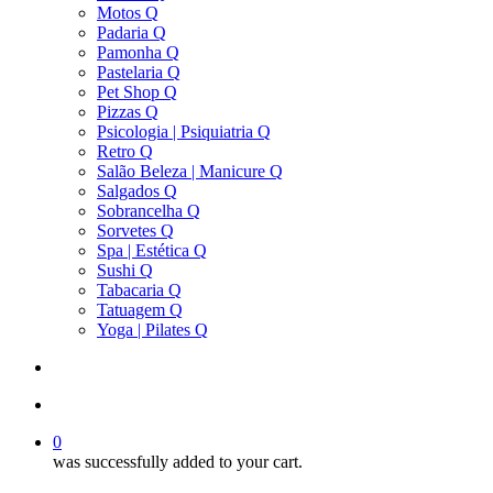
Motos Q
Padaria Q
Pamonha Q
Pastelaria Q
Pet Shop Q
Pizzas Q
Psicologia | Psiquiatria Q
Retro Q
Salão Beleza | Manicure Q
Salgados Q
Sobrancelha Q
Sorvetes Q
Spa | Estética Q
Sushi Q
Tabacaria Q
Tatuagem Q
Yoga | Pilates Q
search
account
0
was successfully added to your cart.