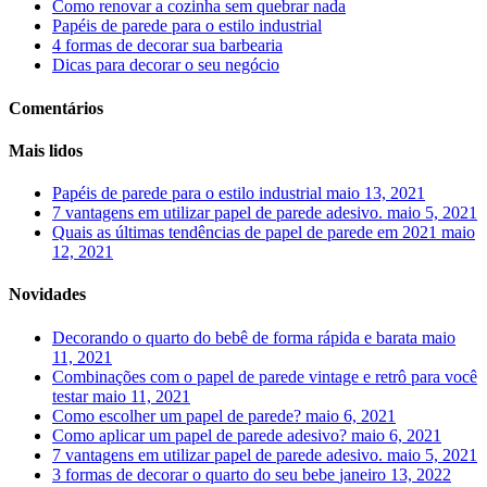
Como renovar a cozinha sem quebrar nada
Papéis de parede para o estilo industrial
4 formas de decorar sua barbearia
Dicas para decorar o seu negócio
Comentários
Mais lidos
Papéis de parede para o estilo industrial
maio 13, 2021
7 vantagens em utilizar papel de parede adesivo.
maio 5, 2021
Quais as últimas tendências de papel de parede em 2021
maio
12, 2021
Novidades
Decorando o quarto do bebê de forma rápida e barata
maio
11, 2021
Combinações com o papel de parede vintage e retrô para você
testar
maio 11, 2021
Como escolher um papel de parede?
maio 6, 2021
Como aplicar um papel de parede adesivo?
maio 6, 2021
7 vantagens em utilizar papel de parede adesivo.
maio 5, 2021
3 formas de decorar o quarto do seu bebe
janeiro 13, 2022