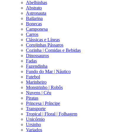
Abelhinhas
Abstrato
Astronauta
Bailarina
Bonecas
Camponesa
Carros
Clássicas e Líneas
Corujinhas Pássaros
Cozinha | Comidas e Bebidas
Dinossauros
Fadas
Fazendinha
Fundo do Mar | Náutico
Futebol
Marinheiro
Monstrinho | Robôs
Nuvens | Céu
Piratas
Princesa | Príncipe
Transporte
Tropical | Floral | Folhagem
Unicórnio
Ursinho
Variados