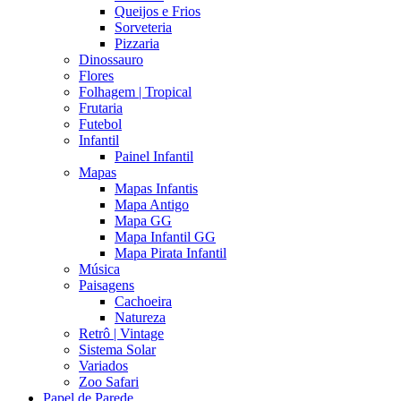
Queijos e Frios
Sorveteria
Pizzaria
Dinossauro
Flores
Folhagem | Tropical
Frutaria
Futebol
Infantil
Painel Infantil
Mapas
Mapas Infantis
Mapa Antigo
Mapa GG
Mapa Infantil GG
Mapa Pirata Infantil
Música
Paisagens
Cachoeira
Natureza
Retrô | Vintage
Sistema Solar
Variados
Zoo Safari
Papel de Parede