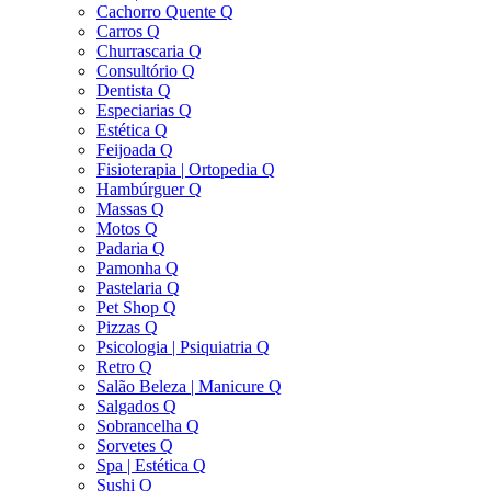
Cachorro Quente Q
Carros Q
Churrascaria Q
Consultório Q
Dentista Q
Especiarias Q
Estética Q
Feijoada Q
Fisioterapia | Ortopedia Q
Hambúrguer Q
Massas Q
Motos Q
Padaria Q
Pamonha Q
Pastelaria Q
Pet Shop Q
Pizzas Q
Psicologia | Psiquiatria Q
Retro Q
Salão Beleza | Manicure Q
Salgados Q
Sobrancelha Q
Sorvetes Q
Spa | Estética Q
Sushi Q