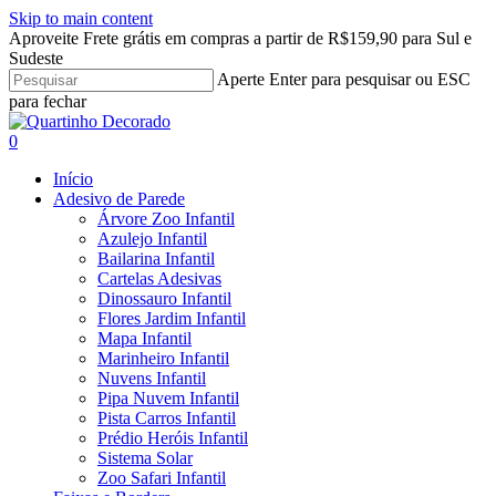
Skip to main content
Aproveite Frete grátis em compras a partir de R$159,90 para Sul e
Sudeste
Aperte Enter para pesquisar ou ESC
para fechar
Close
Search
search
account
0
Menu
Início
Adesivo de Parede
Árvore Zoo Infantil
Azulejo Infantil
Bailarina Infantil
Cartelas Adesivas
Dinossauro Infantil
Flores Jardim Infantil
Mapa Infantil
Marinheiro Infantil
Nuvens Infantil
Pipa Nuvem Infantil
Pista Carros Infantil
Prédio Heróis Infantil
Sistema Solar
Zoo Safari Infantil