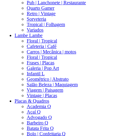
Pub | Lanchonete | Restaurante
Quarto Gamer
Retro | Vintage
Sorveteria
Tropical | Folhagem
Variados
Lambe Lambe
Floral | Tropical
Cafeteria | Café
Carros | Mecânica | motos
Floral | Tropical
Frases | Placas
Galeria | Pop Art
Infantil L
Geométrico | Abstrato
Salão Beleza | Maquiagem
Viagem | Paisagem
Vintage | Placas
Placas & Quadros
Academia Q
Açaí Q
Advogado Q
Barbeiro Q
Batata Frita Q
Bolo | Confeitaria Q