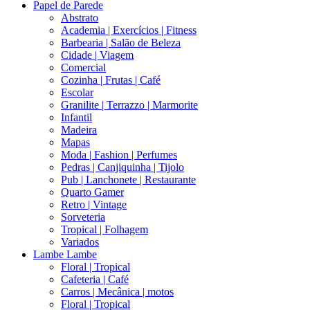
Papel de Parede
Abstrato
Academia | Exercícios | Fitness
Barbearia | Salão de Beleza
Cidade | Viagem
Comercial
Cozinha | Frutas | Café
Escolar
Granilite | Terrazzo | Marmorite
Infantil
Madeira
Mapas
Moda | Fashion | Perfumes
Pedras | Canjiquinha | Tijolo
Pub | Lanchonete | Restaurante
Quarto Gamer
Retro | Vintage
Sorveteria
Tropical | Folhagem
Variados
Lambe Lambe
Floral | Tropical
Cafeteria | Café
Carros | Mecânica | motos
Floral | Tropical