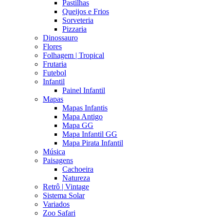
Pastilhas
Queijos e Frios
Sorveteria
Pizzaria
Dinossauro
Flores
Folhagem | Tropical
Frutaria
Futebol
Infantil
Painel Infantil
Mapas
Mapas Infantis
Mapa Antigo
Mapa GG
Mapa Infantil GG
Mapa Pirata Infantil
Música
Paisagens
Cachoeira
Natureza
Retrô | Vintage
Sistema Solar
Variados
Zoo Safari