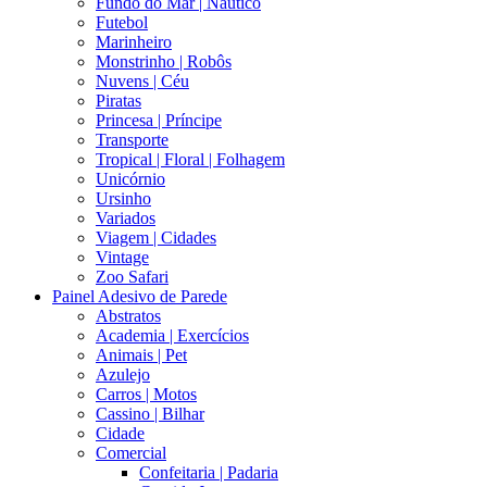
Fundo do Mar | Náutico
Futebol
Marinheiro
Monstrinho | Robôs
Nuvens | Céu
Piratas
Princesa | Príncipe
Transporte
Tropical | Floral | Folhagem
Unicórnio
Ursinho
Variados
Viagem | Cidades
Vintage
Zoo Safari
Painel Adesivo de Parede
Abstratos
Academia | Exercícios
Animais | Pet
Azulejo
Carros | Motos
Cassino | Bilhar
Cidade
Comercial
Confeitaria | Padaria