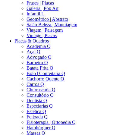
Frases | Placas
Galeria | Pop Art
Infantil L
Geométrico | Abstrato
Salão Beleza | Maquiagem
Viagem | Paisagem
Vintage | Placas
Placas & Quadros
Academia Q
Açaí Q
Advogado Q
Barbeiro Q
Batata Frita Q
Bolo | Confeitaria Q
Cachorro Quente Q
Carros Q
Churrascaria Q
Consultório Q
Dentista Q
Especiarias Q
Estética Q
Feijoada Q
Fisioterapia | Ortopedia Q
Hambúrguer Q
Massas Q