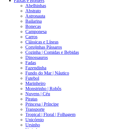
Faixas e Borders
Abelhinhas
Abstrato
Astronauta
Bailarina
Bonecas
Camponesa
Carros
Clássicas e Líneas
Corujinhas Pássaros
Cozinha | Comidas e Bebidas
Dinossauros
Fadas
Fazendinha
Fundo do Mar | Náutico
Futebol
Marinheiro
Monstrinho | Robôs
Nuvens | Céu
Piratas
Princesa | Príncipe
Transporte
Tropical | Floral | Folhagem
Unicórnio
Ursinho