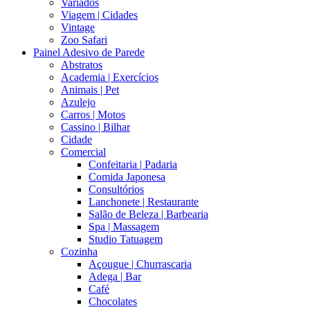
Variados
Viagem | Cidades
Vintage
Zoo Safari
Painel Adesivo de Parede
Abstratos
Academia | Exercícios
Animais | Pet
Azulejo
Carros | Motos
Cassino | Bilhar
Cidade
Comercial
Confeitaria | Padaria
Comida Japonesa
Consultórios
Lanchonete | Restaurante
Salão de Beleza | Barbearia
Spa | Massagem
Studio Tatuagem
Cozinha
Açougue | Churrascaria
Adega | Bar
Café
Chocolates