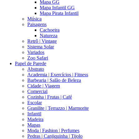
Mapa GG
Mapa Infantil GG
Mapa Pirata Infantil
Música
Paisagens
Cachoeira
Natureza
Retrô | Vintage
Sistema Solar
Variados
Zoo Safari
Papel de Parede
Abstrato
Academia | Exercícios | Fitness
Barbearia | Salão de Beleza
Cidade | Viagem
Comercial
Cozinha | Frutas | Café
Escolar
Granilite | Terrazzo | Marmorite
Infantil
Madeira
Mapas
Moda | Fashion | Perfumes
Pedras | Canjiquinha | Tijolo