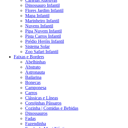
Cartelas Adesivas
Dinossauro Infantil
Flores Jardim Infantil
Mapa Infantil
Marinheiro Infantil
Nuvens Infantil
Pipa Nuvem Infantil
Pista Carros Infantil
Prédio Heróis Infantil
Sistema Solar
Zoo Safari Infantil
Faixas e Borders
Abelhinhas
Abstrato
Astronauta
Bailarina
Bonecas
Camponesa
Carros
Clássicas e Líneas
Corujinhas Pássaros
Cozinha | Comidas e Bebidas
Dinossauros
Fadas
Fazendinha