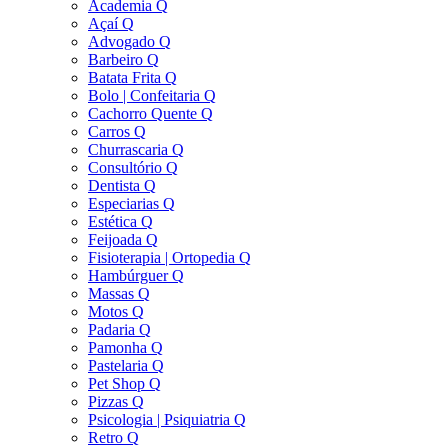
Academia Q
Açaí Q
Advogado Q
Barbeiro Q
Batata Frita Q
Bolo | Confeitaria Q
Cachorro Quente Q
Carros Q
Churrascaria Q
Consultório Q
Dentista Q
Especiarias Q
Estética Q
Feijoada Q
Fisioterapia | Ortopedia Q
Hambúrguer Q
Massas Q
Motos Q
Padaria Q
Pamonha Q
Pastelaria Q
Pet Shop Q
Pizzas Q
Psicologia | Psiquiatria Q
Retro Q