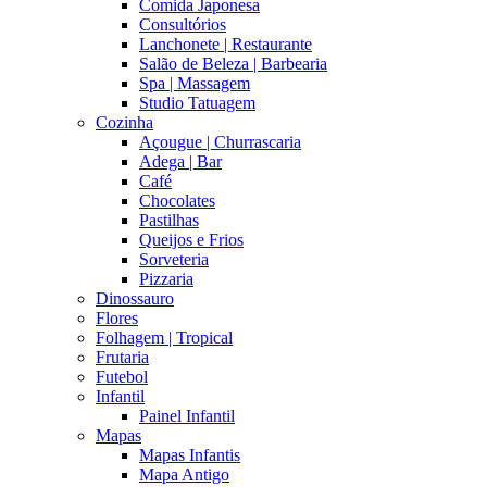
Comida Japonesa
Consultórios
Lanchonete | Restaurante
Salão de Beleza | Barbearia
Spa | Massagem
Studio Tatuagem
Cozinha
Açougue | Churrascaria
Adega | Bar
Café
Chocolates
Pastilhas
Queijos e Frios
Sorveteria
Pizzaria
Dinossauro
Flores
Folhagem | Tropical
Frutaria
Futebol
Infantil
Painel Infantil
Mapas
Mapas Infantis
Mapa Antigo