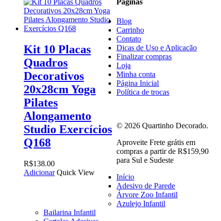
Páginas
Blog
Carrinho
Contato
Kit 10 Placas
Dicas de Uso e Aplicação
Finalizar compras
Quadros
Loja
Decorativos
Minha conta
Página Inicial
20x28cm Yoga
Política de trocas
Pilates
Alongamento
© 2026 Quartinho Decorado.
Studio Exercícios
Q168
Close
Aproveite Frete grátis em
Menu
compras a partir de R$159,90
para Sul e Sudeste
R$
138.00
Adicionar
Quick View
Início
Adesivo de Parede
Árvore Zoo Infantil
Azulejo Infantil
Bailarina Infantil