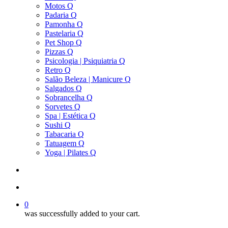
Motos Q
Padaria Q
Pamonha Q
Pastelaria Q
Pet Shop Q
Pizzas Q
Psicologia | Psiquiatria Q
Retro Q
Salão Beleza | Manicure Q
Salgados Q
Sobrancelha Q
Sorvetes Q
Spa | Estética Q
Sushi Q
Tabacaria Q
Tatuagem Q
Yoga | Pilates Q
search
account
0
was successfully added to your cart.