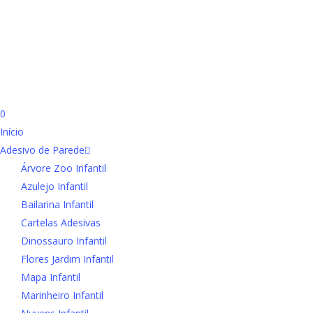
search
account
0
Menu
Início
Adesivo de Parede
Árvore Zoo Infantil
Azulejo Infantil
Bailarina Infantil
Cartelas Adesivas
Dinossauro Infantil
Flores Jardim Infantil
Mapa Infantil
Marinheiro Infantil