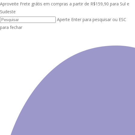
Skip
Aproveite Frete grátis em compras a partir de R$159,90 para Sul e
Clo
to
Sudeste
Me
main
Aperte Enter para pesquisar ou ESC
content
para fechar
Close
Search