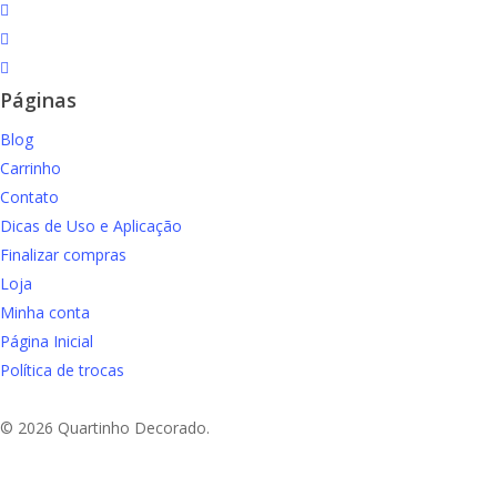
facebook
instagram
email
Páginas
Blog
Carrinho
Contato
Dicas de Uso e Aplicação
Finalizar compras
Loja
Minha conta
Página Inicial
Política de trocas
© 2026 Quartinho Decorado.
Aproveite Frete grátis em compras a partir de R$