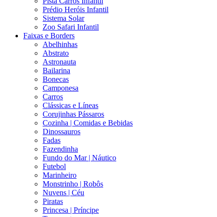
Pista Carros Infantil
Prédio Heróis Infantil
Sistema Solar
Zoo Safari Infantil
Faixas e Borders
Abelhinhas
Abstrato
Astronauta
Bailarina
Bonecas
Camponesa
Carros
Clássicas e Líneas
Corujinhas Pássaros
Cozinha | Comidas e Bebidas
Dinossauros
Fadas
Fazendinha
Fundo do Mar | Náutico
Futebol
Marinheiro
Monstrinho | Robôs
Nuvens | Céu
Piratas
Princesa | Príncipe