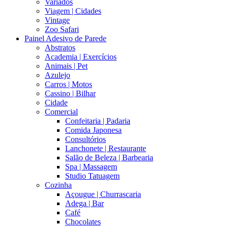
Variados
Viagem | Cidades
Vintage
Zoo Safari
Painel Adesivo de Parede
Abstratos
Academia | Exercícios
Animais | Pet
Azulejo
Carros | Motos
Cassino | Bilhar
Cidade
Comercial
Confeitaria | Padaria
Comida Japonesa
Consultórios
Lanchonete | Restaurante
Salão de Beleza | Barbearia
Spa | Massagem
Studio Tatuagem
Cozinha
Açougue | Churrascaria
Adega | Bar
Café
Chocolates