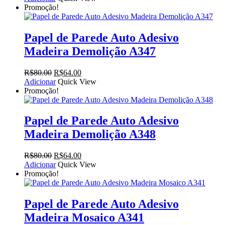
original
atual
Promoção!
era:
é:
R$80.00.
R$64.00.
Papel de Parede Auto Adesivo
Madeira Demolição A347
O
O
R$
80.00
R$
64.00
preço
preço
Adicionar
Quick View
original
atual
Promoção!
era:
é:
R$80.00.
R$64.00.
Papel de Parede Auto Adesivo
Madeira Demolição A348
O
O
R$
80.00
R$
64.00
preço
preço
Adicionar
Quick View
original
atual
Promoção!
era:
é:
R$80.00.
R$64.00.
Papel de Parede Auto Adesivo
Madeira Mosaico A341