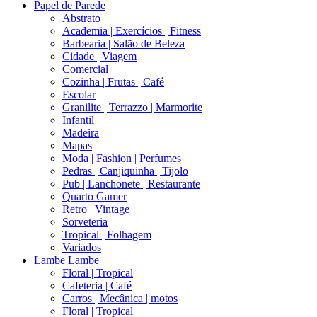
Papel de Parede
Abstrato
Academia | Exercícios | Fitness
Barbearia | Salão de Beleza
Cidade | Viagem
Comercial
Cozinha | Frutas | Café
Escolar
Granilite | Terrazzo | Marmorite
Infantil
Madeira
Mapas
Moda | Fashion | Perfumes
Pedras | Canjiquinha | Tijolo
Pub | Lanchonete | Restaurante
Quarto Gamer
Retro | Vintage
Sorveteria
Tropical | Folhagem
Variados
Lambe Lambe
Floral | Tropical
Cafeteria | Café
Carros | Mecânica | motos
Floral | Tropical