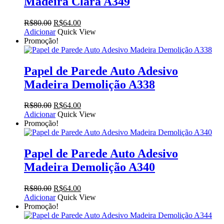
Madeira Clara A349
O
O
R$
80.00
R$
64.00
preço
preço
Adicionar
Quick View
original
atual
Promoção!
era:
é:
R$80.00.
R$64.00.
Papel de Parede Auto Adesivo
Madeira Demolição A338
O
O
R$
80.00
R$
64.00
preço
preço
Adicionar
Quick View
original
atual
Promoção!
era:
é:
R$80.00.
R$64.00.
Papel de Parede Auto Adesivo
Madeira Demolição A340
O
O
R$
80.00
R$
64.00
preço
preço
Adicionar
Quick View
original
atual
Promoção!
era:
é:
R$80.00.
R$64.00.