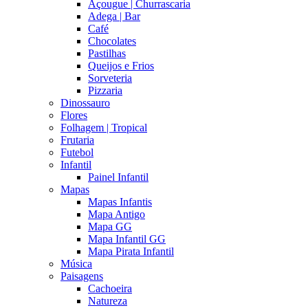
Açougue | Churrascaria
Adega | Bar
Café
Chocolates
Pastilhas
Queijos e Frios
Sorveteria
Pizzaria
Dinossauro
Flores
Folhagem | Tropical
Frutaria
Futebol
Infantil
Painel Infantil
Mapas
Mapas Infantis
Mapa Antigo
Mapa GG
Mapa Infantil GG
Mapa Pirata Infantil
Música
Paisagens
Cachoeira
Natureza