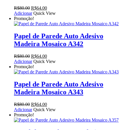
O
O
R$
80.00
R$
64.00
preço
preço
Adicionar
Quick View
original
atual
Promoção!
era:
é:
R$80.00.
R$64.00.
Papel de Parede Auto Adesivo
Madeira Mosaico A342
O
O
R$
80.00
R$
64.00
preço
preço
Adicionar
Quick View
original
atual
Promoção!
era:
é:
R$80.00.
R$64.00.
Papel de Parede Auto Adesivo
Madeira Mosaico A343
O
O
R$
80.00
R$
64.00
preço
preço
Adicionar
Quick View
original
atual
Promoção!
era:
é:
R$80.00.
R$64.00.