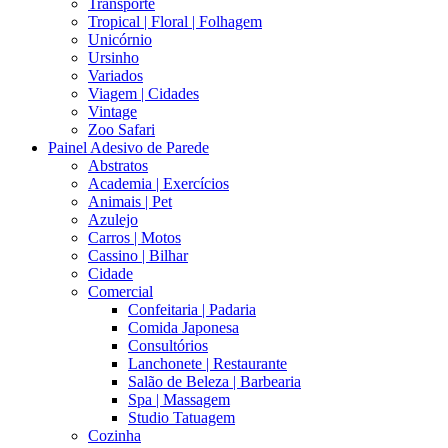
Transporte
Tropical | Floral | Folhagem
Unicórnio
Ursinho
Variados
Viagem | Cidades
Vintage
Zoo Safari
Painel Adesivo de Parede
Abstratos
Academia | Exercícios
Animais | Pet
Azulejo
Carros | Motos
Cassino | Bilhar
Cidade
Comercial
Confeitaria | Padaria
Comida Japonesa
Consultórios
Lanchonete | Restaurante
Salão de Beleza | Barbearia
Spa | Massagem
Studio Tatuagem
Cozinha