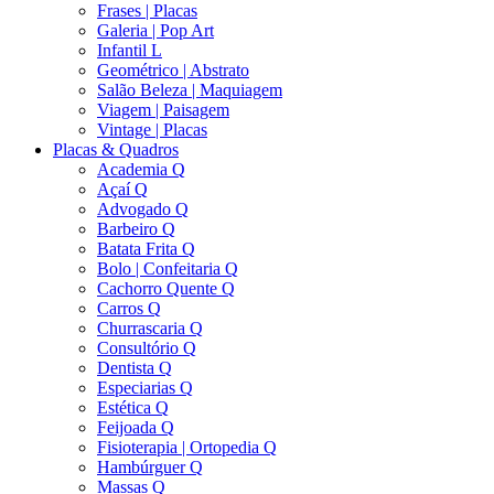
Frases | Placas
Galeria | Pop Art
Infantil L
Geométrico | Abstrato
Salão Beleza | Maquiagem
Viagem | Paisagem
Vintage | Placas
Placas & Quadros
Academia Q
Açaí Q
Advogado Q
Barbeiro Q
Batata Frita Q
Bolo | Confeitaria Q
Cachorro Quente Q
Carros Q
Churrascaria Q
Consultório Q
Dentista Q
Especiarias Q
Estética Q
Feijoada Q
Fisioterapia | Ortopedia Q
Hambúrguer Q
Massas Q