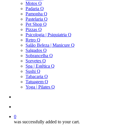
Motos Q
Padaria Q
Pamonha Q
Pastelaria Q
Pet Shop Q
Pizzas Q
Psicologia | Psiquiatria Q
Retro Q
Salão Beleza | Manicure Q
Salgados Q
Sobrancelha Q
Sorvetes Q
Spa | Estética Q
Sushi Q
Tabacaria Q
Tatuagem Q
Yoga | Pilates Q
search
account
0
was successfully added to your cart.