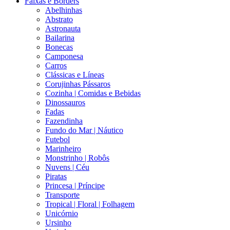
Faixas e Borders
Abelhinhas
Abstrato
Astronauta
Bailarina
Bonecas
Camponesa
Carros
Clássicas e Líneas
Corujinhas Pássaros
Cozinha | Comidas e Bebidas
Dinossauros
Fadas
Fazendinha
Fundo do Mar | Náutico
Futebol
Marinheiro
Monstrinho | Robôs
Nuvens | Céu
Piratas
Princesa | Príncipe
Transporte
Tropical | Floral | Folhagem
Unicórnio
Ursinho