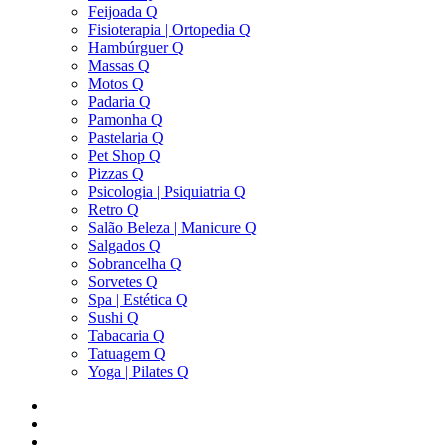
Feijoada Q
Fisioterapia | Ortopedia Q
Hambúrguer Q
Massas Q
Motos Q
Padaria Q
Pamonha Q
Pastelaria Q
Pet Shop Q
Pizzas Q
Psicologia | Psiquiatria Q
Retro Q
Salão Beleza | Manicure Q
Salgados Q
Sobrancelha Q
Sorvetes Q
Spa | Estética Q
Sushi Q
Tabacaria Q
Tatuagem Q
Yoga | Pilates Q