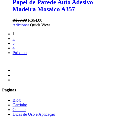
Papel de Parede Auto Adesivo
Madeira Mosaico A357
O
O
R$
80.00
R$
64.00
preço
preço
Adicionar
Quick View
original
atual
1
era:
é:
2
R$80.00.
R$64.00.
3
4
Próximo
facebook
instagram
email
Páginas
Blog
Carrinho
Contato
Dicas de Uso e Aplicação