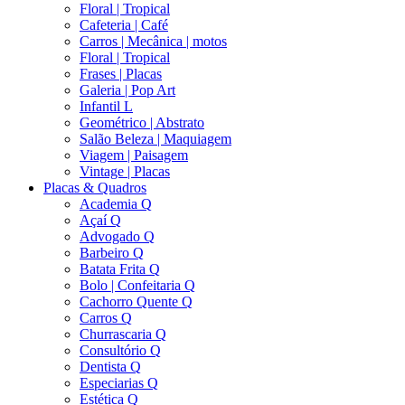
Floral | Tropical
Cafeteria | Café
Carros | Mecânica | motos
Floral | Tropical
Frases | Placas
Galeria | Pop Art
Infantil L
Geométrico | Abstrato
Salão Beleza | Maquiagem
Viagem | Paisagem
Vintage | Placas
Placas & Quadros
Academia Q
Açaí Q
Advogado Q
Barbeiro Q
Batata Frita Q
Bolo | Confeitaria Q
Cachorro Quente Q
Carros Q
Churrascaria Q
Consultório Q
Dentista Q
Especiarias Q
Estética Q