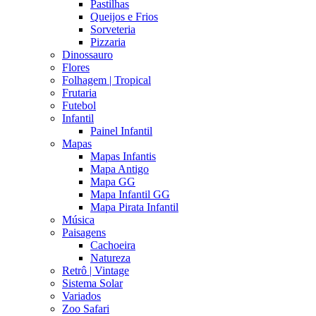
Pastilhas
Queijos e Frios
Sorveteria
Pizzaria
Dinossauro
Flores
Folhagem | Tropical
Frutaria
Futebol
Infantil
Painel Infantil
Mapas
Mapas Infantis
Mapa Antigo
Mapa GG
Mapa Infantil GG
Mapa Pirata Infantil
Música
Paisagens
Cachoeira
Natureza
Retrô | Vintage
Sistema Solar
Variados
Zoo Safari