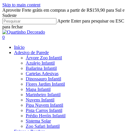
Skip to main content
Aproveite Frete grátis em compras a partir de R$159,90 para Sul e
Sudeste
Aperte Enter para pesquisar ou ESC
para fechar
Close
Search
search
account
0
Menu
Início
Adesivo de Parede
Árvore Zoo Infantil
Azulejo Infantil
Bailarina Infantil
Cartelas Adesivas
Dinossauro Infantil
Flores Jardim Infantil
Mapa Infantil
Marinheiro Infantil
Nuvens Infantil
Pipa Nuvem Infantil
Pista Carros Infantil
Prédio Heróis Infantil
Sistema Solar
Zoo Safari Infantil