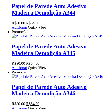
Papel de Parede Auto Adesivo
Madeira Demolição A344
O
O
R$
80.00
R$
64.00
preço
preço
Adicionar
Quick View
original
atual
Promoção!
era:
é:
R$80.00.
R$64.00.
Papel de Parede Auto Adesivo
Madeira Demolição A345
O
O
R$
80.00
R$
64.00
preço
preço
Adicionar
Quick View
original
atual
Promoção!
era:
é:
R$80.00.
R$64.00.
Papel de Parede Auto Adesivo
Madeira Demolição A346
O
O
R$
80.00
R$
64.00
preço
preço
Adicionar
Quick View