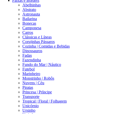
Faixas e Borders
Abelhinhas
Abstrato
Astronauta
Bailarina
Bonecas
Camponesa
Carros
Clássicas e Líneas
Corujinhas Pássaros
Cozinha | Comidas e Bebidas
Dinossauros
Fadas
Fazendinha
Fundo do Mar | Náutico
Futebol
Marinheiro
Monstrinho | Robôs
Nuvens | Céu
Piratas
Princesa | Príncipe
Transporte
Tropical | Floral | Folhagem
Unicórnio
Ursinho