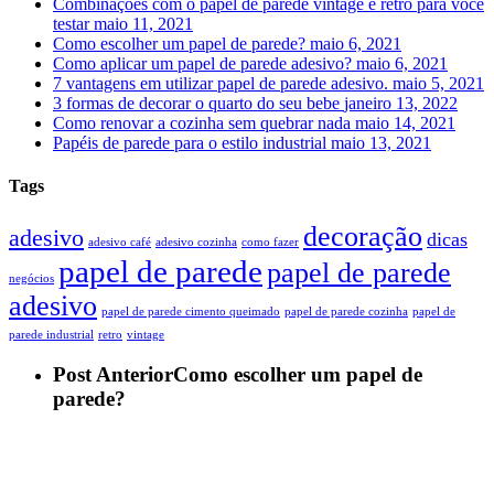
Combinações com o papel de parede vintage e retrô para você
testar
maio 11, 2021
Como escolher um papel de parede?
maio 6, 2021
Como aplicar um papel de parede adesivo?
maio 6, 2021
7 vantagens em utilizar papel de parede adesivo.
maio 5, 2021
3 formas de decorar o quarto do seu bebe
janeiro 13, 2022
Como renovar a cozinha sem quebrar nada
maio 14, 2021
Papéis de parede para o estilo industrial
maio 13, 2021
Tags
decoração
adesivo
dicas
adesivo café
adesivo cozinha
como fazer
papel de parede
papel de parede
negócios
adesivo
papel de parede cimento queimado
papel de parede cozinha
papel de
parede industrial
retro
vintage
Post Anterior
Como escolher um papel de
parede?