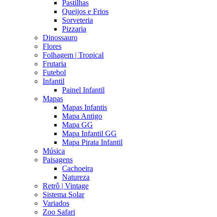
Pastilhas
Queijos e Frios
Sorveteria
Pizzaria
Dinossauro
Flores
Folhagem | Tropical
Frutaria
Futebol
Infantil
Painel Infantil
Mapas
Mapas Infantis
Mapa Antigo
Mapa GG
Mapa Infantil GG
Mapa Pirata Infantil
Música
Paisagens
Cachoeira
Natureza
Retrô | Vintage
Sistema Solar
Variados
Zoo Safari