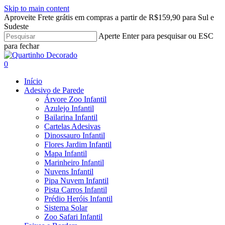
Skip to main content
Clo
Aproveite Frete grátis em compras a partir de R$159,90 para Sul e
Me
Sudeste
Aperte Enter para pesquisar ou ESC
para fechar
Close
Search
search
account
0
Menu
Início
Adesivo de Parede
Árvore Zoo Infantil
Azulejo Infantil
Bailarina Infantil
Cartelas Adesivas
Dinossauro Infantil
Flores Jardim Infantil
Mapa Infantil
Marinheiro Infantil
Nuvens Infantil
Pipa Nuvem Infantil
Pista Carros Infantil
Prédio Heróis Infantil
Sistema Solar
Zoo Safari Infantil