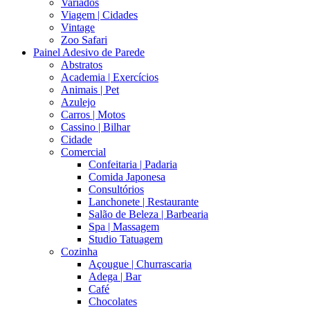
Variados
Viagem | Cidades
Vintage
Zoo Safari
Painel Adesivo de Parede
Abstratos
Academia | Exercícios
Animais | Pet
Azulejo
Carros | Motos
Cassino | Bilhar
Cidade
Comercial
Confeitaria | Padaria
Comida Japonesa
Consultórios
Lanchonete | Restaurante
Salão de Beleza | Barbearia
Spa | Massagem
Studio Tatuagem
Cozinha
Açougue | Churrascaria
Adega | Bar
Café
Chocolates