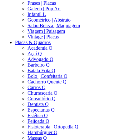
Frases | Placas
Galeria | Pop Art
Infantil L
Geométrico | Abstrato
Salão Beleza | Maquiagem
Viagem | Paisagem
Vintage | Placas
Placas & Quadros
Academia Q
Açaí Q
Advogado Q
Barbeiro Q
Batata Frita Q
Bolo | Confeitaria Q
Cachorro Quente Q
Carros Q
Churrascaria Q
Consultório Q
Dentista Q
Especiarias Q
Estética Q
Feijoada Q
Fisioterapia | Ortopedia Q
Hambúrguer Q
Massas Q