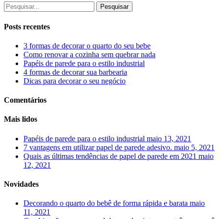
Pesquisar
Posts recentes
3 formas de decorar o quarto do seu bebe
Como renovar a cozinha sem quebrar nada
Papéis de parede para o estilo industrial
4 formas de decorar sua barbearia
Dicas para decorar o seu negócio
Comentários
Mais lidos
Papéis de parede para o estilo industrial
maio 13, 2021
7 vantagens em utilizar papel de parede adesivo.
maio 5, 2021
Quais as últimas tendências de papel de parede em 2021
maio
12, 2021
Novidades
Decorando o quarto do bebê de forma rápida e barata
maio
11, 2021