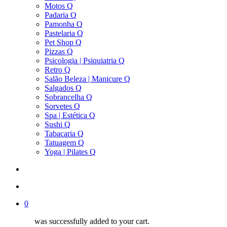
Motos Q
Padaria Q
Pamonha Q
Pastelaria Q
Pet Shop Q
Pizzas Q
Psicologia | Psiquiatria Q
Retro Q
Salão Beleza | Manicure Q
Salgados Q
Sobrancelha Q
Sorvetes Q
Spa | Estética Q
Sushi Q
Tabacaria Q
Tatuagem Q
Yoga | Pilates Q
search
account
0
was successfully added to your cart.