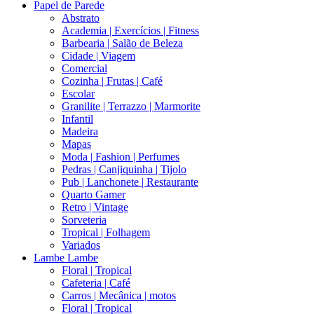
Papel de Parede
Abstrato
Academia | Exercícios | Fitness
Barbearia | Salão de Beleza
Cidade | Viagem
Comercial
Cozinha | Frutas | Café
Escolar
Granilite | Terrazzo | Marmorite
Infantil
Madeira
Mapas
Moda | Fashion | Perfumes
Pedras | Canjiquinha | Tijolo
Pub | Lanchonete | Restaurante
Quarto Gamer
Retro | Vintage
Sorveteria
Tropical | Folhagem
Variados
Lambe Lambe
Floral | Tropical
Cafeteria | Café
Carros | Mecânica | motos
Floral | Tropical