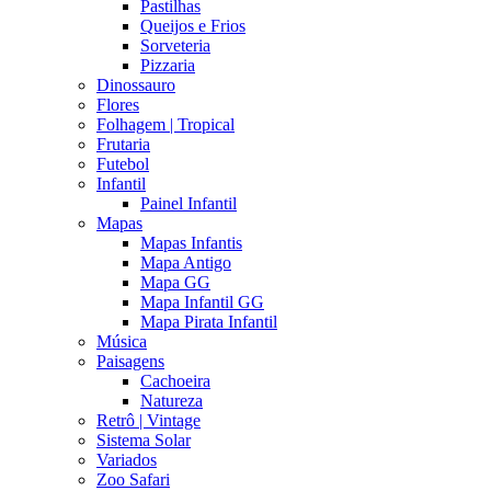
Pastilhas
Queijos e Frios
Sorveteria
Pizzaria
Dinossauro
Flores
Folhagem | Tropical
Frutaria
Futebol
Infantil
Painel Infantil
Mapas
Mapas Infantis
Mapa Antigo
Mapa GG
Mapa Infantil GG
Mapa Pirata Infantil
Música
Paisagens
Cachoeira
Natureza
Retrô | Vintage
Sistema Solar
Variados
Zoo Safari