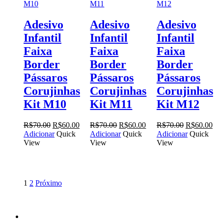
Adesivo
Adesivo
Adesivo
Infantil
Infantil
Infantil
Faixa
Faixa
Faixa
Border
Border
Border
Pássaros
Pássaros
Pássaros
Corujinhas
Corujinhas
Corujinhas
Kit M10
Kit M11
Kit M12
O
O
O
O
O
O
R$
70.00
R$
60.00
R$
70.00
R$
60.00
R$
70.00
R$
60.00
preço
preço
preço
preço
preço
pr
Adicionar
Quick
Adicionar
Quick
Adicionar
Quick
original
atual
original
atual
original
at
View
View
View
era:
é:
era:
é:
era:
é:
R$70.00.
R$60.00.
R$70.00.
R$60.00.
R$70.00.
R$
1
2
Próximo
facebook