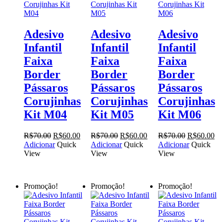
Adesivo
Adesivo
Adesivo
Infantil
Infantil
Infantil
Faixa
Faixa
Faixa
Border
Border
Border
Pássaros
Pássaros
Pássaros
Corujinhas
Corujinhas
Corujinhas
Kit M04
Kit M05
Kit M06
O
O
O
O
O
O
R$
70.00
R$
60.00
R$
70.00
R$
60.00
R$
70.00
R$
60.00
preço
preço
preço
preço
preço
pr
Adicionar
Quick
Adicionar
Quick
Adicionar
Quick
original
atual
original
atual
original
at
View
View
View
era:
é:
era:
é:
era:
é:
R$70.00.
R$60.00.
R$70.00.
R$60.00.
R$70.00.
R$
Promoção!
Promoção!
Promoção!