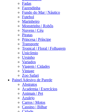
Fadas
Fazendinha
Fundo do Mar | Náutico
Futebol
Marinheiro
Monstrinho | Robôs
Nuvens | Céu
Piratas
Princesa | Príncipe
Transporte
Tropical | Floral | Folhagem
Unicórnio
Ursinho
Variados
Viagem | Cidades
Vintage
Zoo Safari
Painel Adesivo de Parede
Abstratos
Academia | Exercícios
Animais | Pet
Azulejo
Carros | Motos
Cassino | Bilhar
Cidade