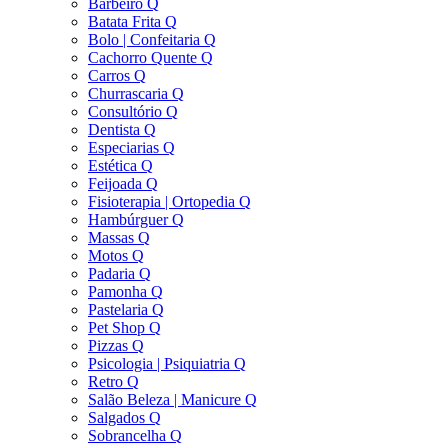
Barbeiro Q
Batata Frita Q
Bolo | Confeitaria Q
Cachorro Quente Q
Carros Q
Churrascaria Q
Consultório Q
Dentista Q
Especiarias Q
Estética Q
Feijoada Q
Fisioterapia | Ortopedia Q
Hambúrguer Q
Massas Q
Motos Q
Padaria Q
Pamonha Q
Pastelaria Q
Pet Shop Q
Pizzas Q
Psicologia | Psiquiatria Q
Retro Q
Salão Beleza | Manicure Q
Salgados Q
Sobrancelha Q