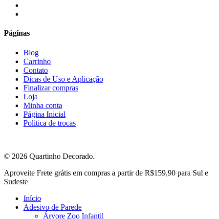
instagram
email
Páginas
Blog
Carrinho
Contato
Dicas de Uso e Aplicação
Finalizar compras
Loja
Minha conta
Página Inicial
Política de trocas
© 2026 Quartinho Decorado.
Close
Aproveite Frete grátis em compras a partir de R$159,90 para Sul e
Menu
Sudeste
Início
Adesivo de Parede
Árvore Zoo Infantil