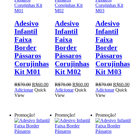
Adesivo
Adesivo
Adesivo
Infantil
Infantil
Infantil
Faixa
Faixa
Faixa
Border
Border
Border
Pássaros
Pássaros
Pássaros
Corujinhas
Corujinhas
Corujinhas
Kit M01
Kit M02
Kit M03
O
O
O
O
O
O
R$
70.00
R$
60.00
R$
70.00
R$
60.00
R$
70.00
R$
60.00
preço
preço
preço
preço
preço
pr
Adicionar
Quick
Adicionar
Quick
Adicionar
Quick
original
atual
original
atual
original
at
View
View
View
era:
é:
era:
é:
era:
é:
R$70.00.
R$60.00.
R$70.00.
R$60.00.
R$70.00.
R$
Promoção!
Promoção!
Promoção!