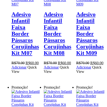
Adesivo
Adesivo
Adesivo
Infantil
Infantil
Infantil
Faixa
Faixa
Faixa
Border
Border
Border
Pássaros
Pássaros
Pássaros
Corujinhas
Corujinhas
Corujinhas
Kit M07
Kit M08
Kit M09
O
O
O
O
O
O
R$
70.00
R$
60.00
R$
70.00
R$
60.00
R$
70.00
R$
60.00
preço
preço
preço
preço
preço
pr
Adicionar
Quick
Adicionar
Quick
Adicionar
Quick
original
atual
original
atual
original
at
View
View
View
era:
é:
era:
é:
era:
é:
R$70.00.
R$60.00.
R$70.00.
R$60.00.
R$70.00.
R$
Promoção!
Promoção!
Promoção!