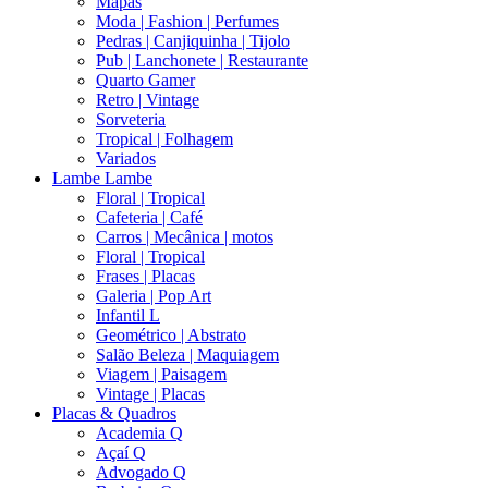
Mapas
Moda | Fashion | Perfumes
Pedras | Canjiquinha | Tijolo
Pub | Lanchonete | Restaurante
Quarto Gamer
Retro | Vintage
Sorveteria
Tropical | Folhagem
Variados
Lambe Lambe
Floral | Tropical
Cafeteria | Café
Carros | Mecânica | motos
Floral | Tropical
Frases | Placas
Galeria | Pop Art
Infantil L
Geométrico | Abstrato
Salão Beleza | Maquiagem
Viagem | Paisagem
Vintage | Placas
Placas & Quadros
Academia Q
Açaí Q
Advogado Q