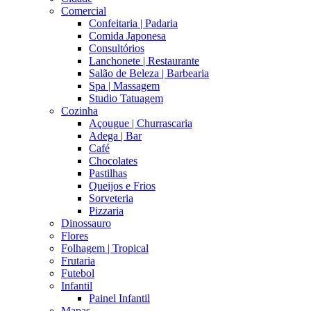
Comercial
Confeitaria | Padaria
Comida Japonesa
Consultórios
Lanchonete | Restaurante
Salão de Beleza | Barbearia
Spa | Massagem
Studio Tatuagem
Cozinha
Açougue | Churrascaria
Adega | Bar
Café
Chocolates
Pastilhas
Queijos e Frios
Sorveteria
Pizzaria
Dinossauro
Flores
Folhagem | Tropical
Frutaria
Futebol
Infantil
Painel Infantil
Mapas