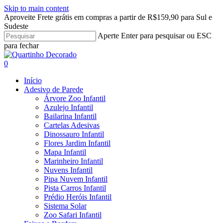
Skip to main content
Aproveite Frete grátis em compras a partir de R$159,90 para Sul e
Sudeste
Aperte Enter para pesquisar ou ESC
para fechar
Close
Search
search
account
0
Menu
Início
Adesivo de Parede
Árvore Zoo Infantil
Azulejo Infantil
Bailarina Infantil
Cartelas Adesivas
Dinossauro Infantil
Flores Jardim Infantil
Mapa Infantil
Marinheiro Infantil
Nuvens Infantil
Pipa Nuvem Infantil
Pista Carros Infantil
Prédio Heróis Infantil
Sistema Solar
Zoo Safari Infantil