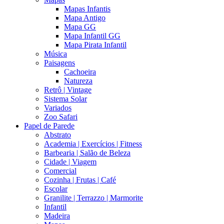
Mapas Infantis
Mapa Antigo
Mapa GG
Mapa Infantil GG
Mapa Pirata Infantil
Música
Paisagens
Cachoeira
Natureza
Retrô | Vintage
Sistema Solar
Variados
Zoo Safari
Papel de Parede
Abstrato
Academia | Exercícios | Fitness
Barbearia | Salão de Beleza
Cidade | Viagem
Comercial
Cozinha | Frutas | Café
Escolar
Granilite | Terrazzo | Marmorite
Infantil
Madeira