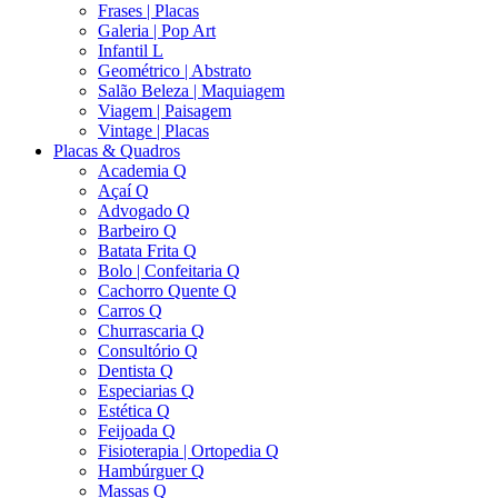
Frases | Placas
Galeria | Pop Art
Infantil L
Geométrico | Abstrato
Salão Beleza | Maquiagem
Viagem | Paisagem
Vintage | Placas
Placas & Quadros
Academia Q
Açaí Q
Advogado Q
Barbeiro Q
Batata Frita Q
Bolo | Confeitaria Q
Cachorro Quente Q
Carros Q
Churrascaria Q
Consultório Q
Dentista Q
Especiarias Q
Estética Q
Feijoada Q
Fisioterapia | Ortopedia Q
Hambúrguer Q
Massas Q