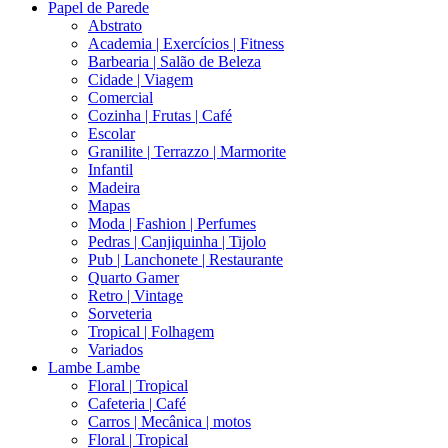
Papel de Parede
Abstrato
Academia | Exercícios | Fitness
Barbearia | Salão de Beleza
Cidade | Viagem
Comercial
Cozinha | Frutas | Café
Escolar
Granilite | Terrazzo | Marmorite
Infantil
Madeira
Mapas
Moda | Fashion | Perfumes
Pedras | Canjiquinha | Tijolo
Pub | Lanchonete | Restaurante
Quarto Gamer
Retro | Vintage
Sorveteria
Tropical | Folhagem
Variados
Lambe Lambe
Floral | Tropical
Cafeteria | Café
Carros | Mecânica | motos
Floral | Tropical