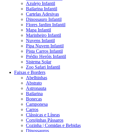
Azulejo Infantil
Bailarina Infantil
Cartelas Adesivas
Dinossauro Infantil
Flores Jardim Infantil
Mapa Infantil
Marinheiro Infantil
Nuvens Infantil
Pipa Nuvem Infantil
Pista Carros Infantil
Prédio Heróis Infantil
Sistema Solar
Zoo Safari Infantil
Faixas e Borders
Abelhinhas
Abstrato
Astronauta
Bailarina
Bonecas
Camponesa
Carros
Clássicas e Líneas
Corujinhas Pássaros
Cozinha | Comidas e Bebidas
Dinossauros