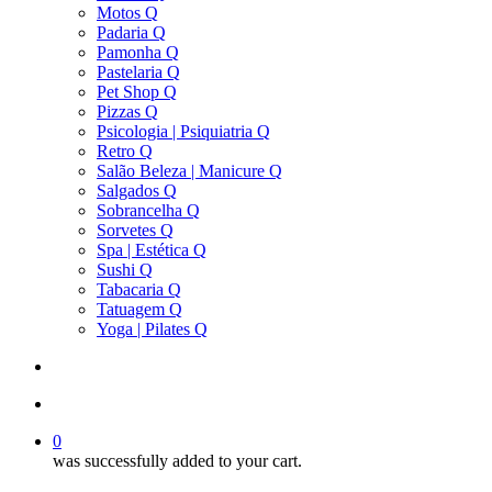
Motos Q
Padaria Q
Pamonha Q
Pastelaria Q
Pet Shop Q
Pizzas Q
Psicologia | Psiquiatria Q
Retro Q
Salão Beleza | Manicure Q
Salgados Q
Sobrancelha Q
Sorvetes Q
Spa | Estética Q
Sushi Q
Tabacaria Q
Tatuagem Q
Yoga | Pilates Q
search
account
0
was successfully added to your cart.