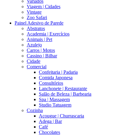
Variados
Viagem | Cidades
Vintage
Zoo Safari
Painel Adesivo de Parede
Abstratos
Academia | Exercícios
Animais | Pet
Azulejo
Carros | Motos
Cassino | Bilhar
Cidade
Comercial
Confeitaria | Padaria
Comida Japonesa
Consultórios
Lanchonete | Restaurante
Salão de Beleza | Barbearia
Spa | Massagem
Studio Tatuagem
Cozinha
Açougue | Churrascaria
Adega | Bar
Café
Chocolates