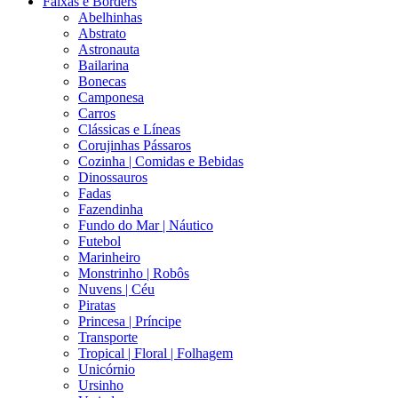
Faixas e Borders
Abelhinhas
Abstrato
Astronauta
Bailarina
Bonecas
Camponesa
Carros
Clássicas e Líneas
Corujinhas Pássaros
Cozinha | Comidas e Bebidas
Dinossauros
Fadas
Fazendinha
Fundo do Mar | Náutico
Futebol
Marinheiro
Monstrinho | Robôs
Nuvens | Céu
Piratas
Princesa | Príncipe
Transporte
Tropical | Floral | Folhagem
Unicórnio
Ursinho