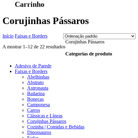
Carrinho
Corujinhas Pássaros
Início
Faixas e Borders
Corujinhas Pássaros
A mostrar 1–12 de 22 resultados
Categorias de produto
Adesivo de Parede
Faixas e Borders
Abelhinhas
Abstrato
Astronauta
Bailarina
Bonecas
Camponesa
Carros
Clássicas e Líneas
Corujinhas Pássaros
Cozinha | Comidas e Bebidas
Dinossauros
Fadas