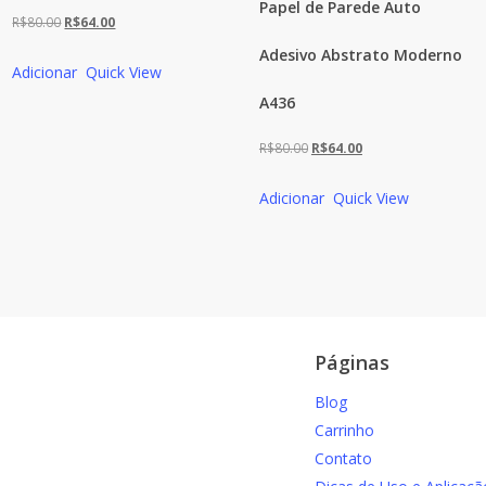
Papel de Parede Auto
O
O
R$
80.00
R$
64.00
preço
preço
Adesivo Abstrato Moderno
Adicionar
Quick View
original
atual
A436
era:
é:
R$80.00.
R$64.00.
O
O
R$
80.00
R$
64.00
preço
preço
Adicionar
Quick View
original
atual
era:
é:
R$80.00.
R$64.00.
Páginas
Blog
Carrinho
Contato