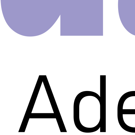
Marmor
Claro A
R$
64.00
Papel de Parede Auto Adesivo
– Para decoração de paredes e
Armários, cômodas, Guarda-Rou
TAMANHO DO ROLO:
– Altura: 3 metros
– Largura: 51 cm
– Cada rolo cobre 1,53 m2
Quantidade
Comprar agora