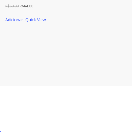
O
O
R$
80.00
R$
64.00
preço
preço
Adicionar
Quick View
original
atual
era:
é:
R$80.00.
R$64.00.