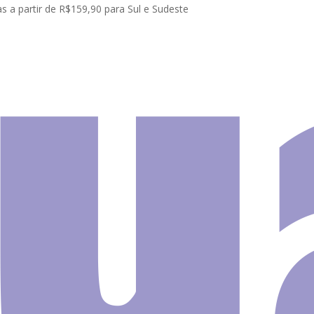
s a partir de R$159,90 para Sul e Sudeste
te | Terrazzo | Marmorite
Papel De Parede Granilite Terrazzo Marm
Papel D
Parede
Granilit
Terrazz