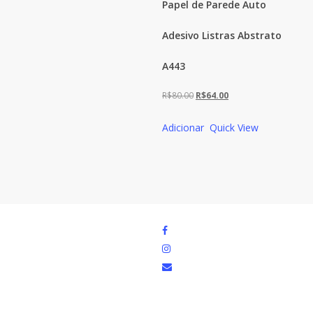
Papel de Parede Auto
Adesivo Listras Abstrato
A443
O
O
R$
80.00
R$
64.00
preço
preço
Adicionar
Quick View
original
atual
era:
é:
R$80.00.
R$64.00.
facebook
instagram
email