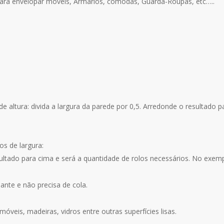
ara envelopar móveis, Armários, cômodas, Guarda-Roupas, etc…..
 altura: divida a largura da parede por 0,5. Arredonde o resultado p
s de largura:
sultado para cima e será a quantidade de rolos necessários. No exemp
ante e não precisa de cola.
óveis, madeiras, vidros entre outras superfícies lisas.