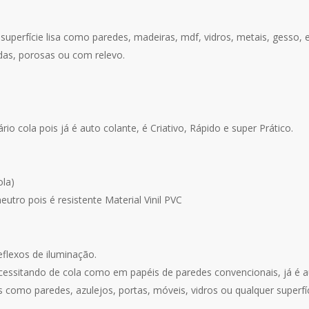
superfície lisa como paredes, madeiras, mdf, vidros, metais, gesso, e
das, porosas ou com relevo.
o cola pois já é auto colante, é Criativo, Rápido e super Prático.
ola)
utro pois é resistente Material Vinil PVC
eflexos de iluminação.
cessitando de cola como em papéis de paredes convencionais, já é a
 como paredes, azulejos, portas, móveis, vidros ou qualquer superfíci