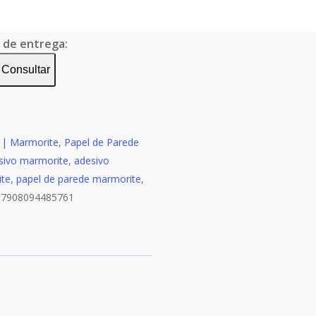
o de entrega:
Consultar
o | Marmorite
,
Papel de Parede
sivo marmorite
,
adesivo
ite
,
papel de parede marmorite
,
:
7908094485761