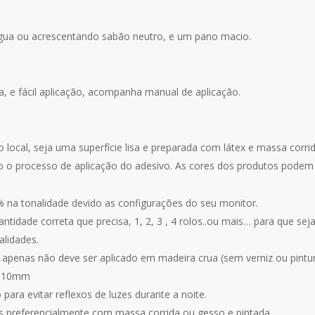
água ou acrescentando sabão neutro, e um pano macio.
za, e fácil aplicação, acompanha manual de aplicação.
o local, seja uma superfície lisa e preparada com látex e massa corr
o o processo de aplicação do adesivo. As cores dos produtos podem v
% na tonalidade devido as configurações do seu monitor.
idade correta que precisa, 1, 2, 3 , 4 rolos..ou mais… para que se
alidades.
 apenas não deve ser aplicado em madeira crua (sem verniz ou pintur
 0,10mm
para evitar reflexos de luzes durante a noite.
as preferencialmente com massa corrida ou gesso e pintada.