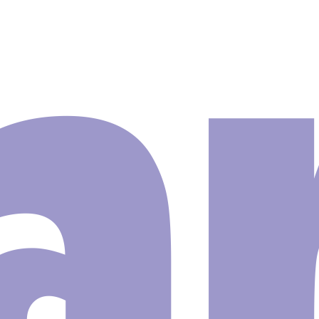
orite Tom Claro A776
e
e
o