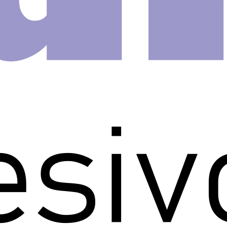
ite Tom
776
 em rolo.
 para envelopar móveis,
pas, etc…..