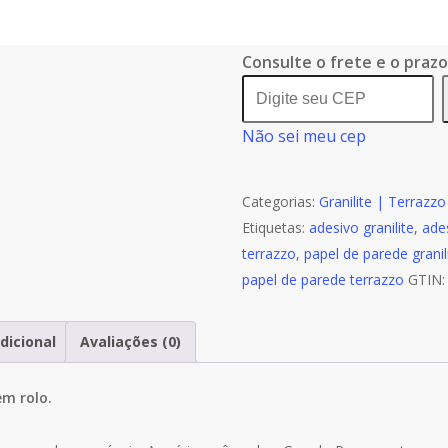
de
Papel
De
Consulte o frete e o praz
Parede
Granilite
Não sei meu cep
Terrazzo
Marmorite
Tom
Categorias:
Granilite | Terrazz
Claro
Etiquetas:
adesivo granilite
,
ade
A776
terrazzo
,
papel de parede granil
papel de parede terrazzo
GTIN
dicional
Avaliações (0)
em rolo.