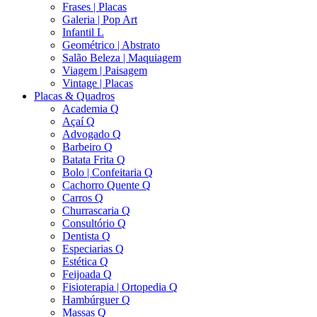
Frases | Placas
Galeria | Pop Art
Infantil L
Geométrico | Abstrato
Salão Beleza | Maquiagem
Viagem | Paisagem
Vintage | Placas
Placas & Quadros
Academia Q
Açaí Q
Advogado Q
Barbeiro Q
Batata Frita Q
Bolo | Confeitaria Q
Cachorro Quente Q
Carros Q
Churrascaria Q
Consultório Q
Dentista Q
Especiarias Q
Estética Q
Feijoada Q
Fisioterapia | Ortopedia Q
Hambúrguer Q
Massas Q