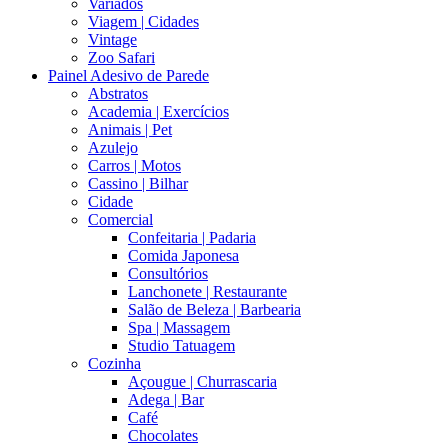
Variados
Viagem | Cidades
Vintage
Zoo Safari
Painel Adesivo de Parede
Abstratos
Academia | Exercícios
Animais | Pet
Azulejo
Carros | Motos
Cassino | Bilhar
Cidade
Comercial
Confeitaria | Padaria
Comida Japonesa
Consultórios
Lanchonete | Restaurante
Salão de Beleza | Barbearia
Spa | Massagem
Studio Tatuagem
Cozinha
Açougue | Churrascaria
Adega | Bar
Café
Chocolates