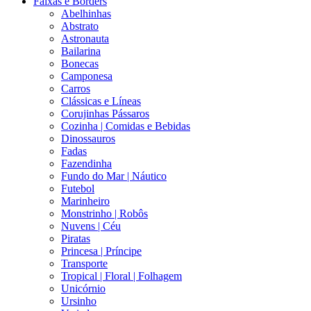
Faixas e Borders
Abelhinhas
Abstrato
Astronauta
Bailarina
Bonecas
Camponesa
Carros
Clássicas e Líneas
Corujinhas Pássaros
Cozinha | Comidas e Bebidas
Dinossauros
Fadas
Fazendinha
Fundo do Mar | Náutico
Futebol
Marinheiro
Monstrinho | Robôs
Nuvens | Céu
Piratas
Princesa | Príncipe
Transporte
Tropical | Floral | Folhagem
Unicórnio
Ursinho