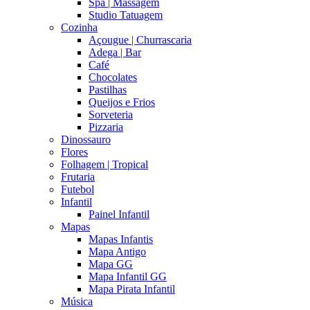
Spa | Massagem
Studio Tatuagem
Cozinha
Açougue | Churrascaria
Adega | Bar
Café
Chocolates
Pastilhas
Queijos e Frios
Sorveteria
Pizzaria
Dinossauro
Flores
Folhagem | Tropical
Frutaria
Futebol
Infantil
Painel Infantil
Mapas
Mapas Infantis
Mapa Antigo
Mapa GG
Mapa Infantil GG
Mapa Pirata Infantil
Música