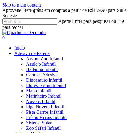
Skip to main content
Aproveite Frete grátis em compras a partir de R$159,90 para Sul e
Sudeste
Aperte Enter para pesquisar ou ESC
para fechar
Close
Search
search
account
0
Menu
Início
Adesivo de Parede
Árvore Zoo Infantil
Azulejo Infantil
Bailarina Infantil
Cartelas Adesivas
Dinossauro Infantil
Flores Jardim Infantil
Mapa Infantil
Marinheiro Infantil
Nuvens Infantil
Pipa Nuvem Infantil
Pista Carros Infantil
Prédio Heróis Infantil
Sistema Solar
Zoo Safari Infantil