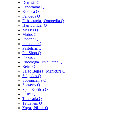
Dentista Q
Especiarias Q
Estética Q
Feijoada Q
Fisioterapia | Ortopedia Q
Hambúrguer Q
Massas Q
Motos Q
Padaria Q
Pamonha Q
Pastelaria Q
Pet Shop Q
Pizzas Q
Psicologia | Psiquiatria Q
Retro Q
Salão Beleza | Manicure Q
Salgados Q
Sobrancelha Q
Sorvetes Q
Spa | Estética Q
Sushi Q
Tabacaria Q
Tatuagem Q
Yoga | Pilates Q