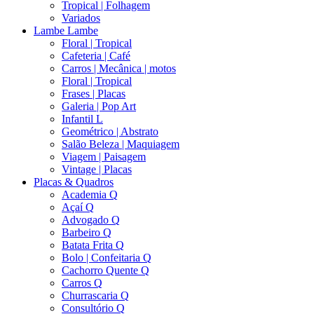
Tropical | Folhagem
Variados
Lambe Lambe
Floral | Tropical
Cafeteria | Café
Carros | Mecânica | motos
Floral | Tropical
Frases | Placas
Galeria | Pop Art
Infantil L
Geométrico | Abstrato
Salão Beleza | Maquiagem
Viagem | Paisagem
Vintage | Placas
Placas & Quadros
Academia Q
Açaí Q
Advogado Q
Barbeiro Q
Batata Frita Q
Bolo | Confeitaria Q
Cachorro Quente Q
Carros Q
Churrascaria Q
Consultório Q