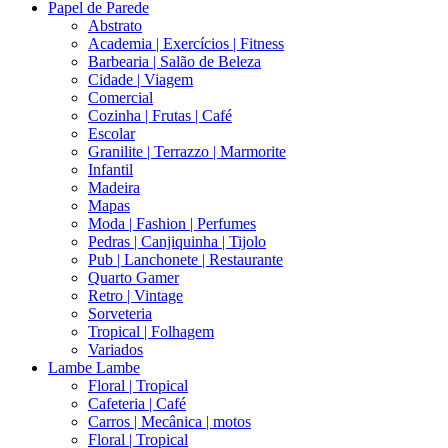
Papel de Parede
Abstrato
Academia | Exercícios | Fitness
Barbearia | Salão de Beleza
Cidade | Viagem
Comercial
Cozinha | Frutas | Café
Escolar
Granilite | Terrazzo | Marmorite
Infantil
Madeira
Mapas
Moda | Fashion | Perfumes
Pedras | Canjiquinha | Tijolo
Pub | Lanchonete | Restaurante
Quarto Gamer
Retro | Vintage
Sorveteria
Tropical | Folhagem
Variados
Lambe Lambe
Floral | Tropical
Cafeteria | Café
Carros | Mecânica | motos
Floral | Tropical