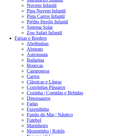
Nuvens Infantil
Pipa Nuvem Infantil
Pista Carros Infantil
Prédio Heróis Infantil
Sistema Solar
Zoo Safari Infantil
Faixas e Borders
Abelhinhas
Abstrato
Astronauta
Bailarina
Bonecas
Camponesa
Carros
Clássicas e Líneas
Corujinhas Pássaros
Cozinha | Comidas e Bebidas
Dinossauros
Fadas
Fazendinha
Fundo do Mar | Náutico
Futebol
Marinheiro
Monstrinho | Robôs