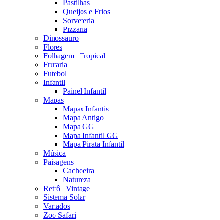
Pastilhas
Queijos e Frios
Sorveteria
Pizzaria
Dinossauro
Flores
Folhagem | Tropical
Frutaria
Futebol
Infantil
Painel Infantil
Mapas
Mapas Infantis
Mapa Antigo
Mapa GG
Mapa Infantil GG
Mapa Pirata Infantil
Música
Paisagens
Cachoeira
Natureza
Retrô | Vintage
Sistema Solar
Variados
Zoo Safari