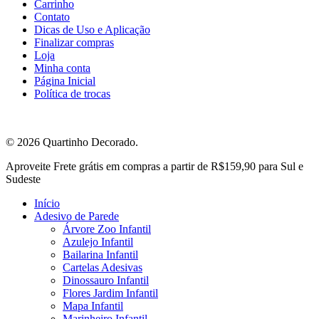
Carrinho
Contato
Dicas de Uso e Aplicação
Finalizar compras
Loja
Minha conta
Página Inicial
Política de trocas
© 2026 Quartinho Decorado.
Close
Aproveite Frete grátis em compras a partir de R$159,90 para Sul e
Menu
Sudeste
Início
Adesivo de Parede
Árvore Zoo Infantil
Azulejo Infantil
Bailarina Infantil
Cartelas Adesivas
Dinossauro Infantil
Flores Jardim Infantil
Mapa Infantil
Marinheiro Infantil