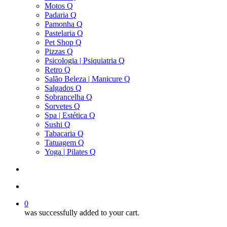
Motos Q
Padaria Q
Pamonha Q
Pastelaria Q
Pet Shop Q
Pizzas Q
Psicologia | Psiquiatria Q
Retro Q
Salão Beleza | Manicure Q
Salgados Q
Sobrancelha Q
Sorvetes Q
Spa | Estética Q
Sushi Q
Tabacaria Q
Tatuagem Q
Yoga | Pilates Q
search
account
0
was successfully added to your cart.