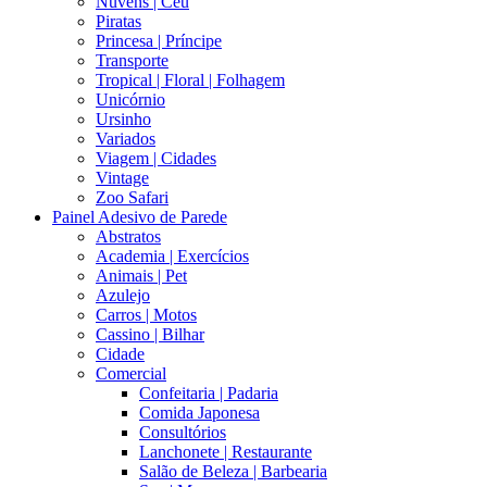
Nuvens | Céu
Piratas
Princesa | Príncipe
Transporte
Tropical | Floral | Folhagem
Unicórnio
Ursinho
Variados
Viagem | Cidades
Vintage
Zoo Safari
Painel Adesivo de Parede
Abstratos
Academia | Exercícios
Animais | Pet
Azulejo
Carros | Motos
Cassino | Bilhar
Cidade
Comercial
Confeitaria | Padaria
Comida Japonesa
Consultórios
Lanchonete | Restaurante
Salão de Beleza | Barbearia