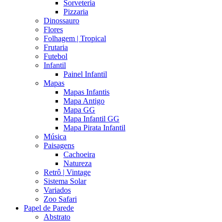
Sorveteria
Pizzaria
Dinossauro
Flores
Folhagem | Tropical
Frutaria
Futebol
Infantil
Painel Infantil
Mapas
Mapas Infantis
Mapa Antigo
Mapa GG
Mapa Infantil GG
Mapa Pirata Infantil
Música
Paisagens
Cachoeira
Natureza
Retrô | Vintage
Sistema Solar
Variados
Zoo Safari
Papel de Parede
Abstrato