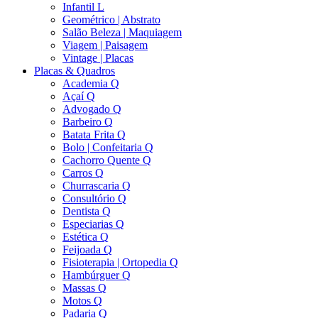
Infantil L
Geométrico | Abstrato
Salão Beleza | Maquiagem
Viagem | Paisagem
Vintage | Placas
Placas & Quadros
Academia Q
Açaí Q
Advogado Q
Barbeiro Q
Batata Frita Q
Bolo | Confeitaria Q
Cachorro Quente Q
Carros Q
Churrascaria Q
Consultório Q
Dentista Q
Especiarias Q
Estética Q
Feijoada Q
Fisioterapia | Ortopedia Q
Hambúrguer Q
Massas Q
Motos Q
Padaria Q