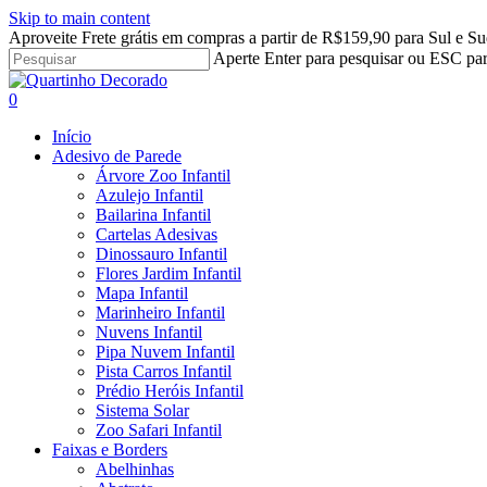
Skip to main content
Aproveite Frete grátis em compras a partir de R$159,90 para Sul e Su
Aperte Enter para pesquisar ou ESC par
Close
Search
search
account
0
Menu
Início
Adesivo de Parede
Árvore Zoo Infantil
Azulejo Infantil
Bailarina Infantil
Cartelas Adesivas
Dinossauro Infantil
Flores Jardim Infantil
Mapa Infantil
Marinheiro Infantil
Nuvens Infantil
Pipa Nuvem Infantil
Pista Carros Infantil
Prédio Heróis Infantil
Sistema Solar
Zoo Safari Infantil
Faixas e Borders
Abelhinhas