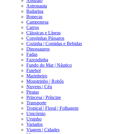
Abstrato
Astronauta
Bailarina
Bonecas
Camponesa
Carros
Clássicas e Líneas
Corujinhas Pássaros
Cozinha | Comidas e Bebidas
Dinossauros
Fadas
Fazendinha
Fundo do Mar | Náutico
Futebol
Marinheiro
Monstrinho | Robôs
Nuvens | Céu
Piratas
Princesa | Príncipe
Transporte
Tropical | Floral | Folhagem
Unicórnio
Ursinho
Variados
Viagem | Cidades