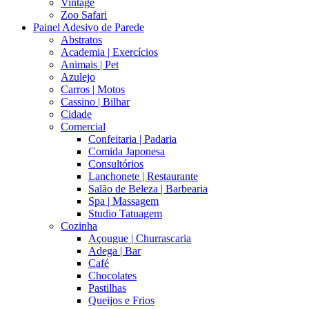
Vintage
Zoo Safari
Painel Adesivo de Parede
Abstratos
Academia | Exercícios
Animais | Pet
Azulejo
Carros | Motos
Cassino | Bilhar
Cidade
Comercial
Confeitaria | Padaria
Comida Japonesa
Consultórios
Lanchonete | Restaurante
Salão de Beleza | Barbearia
Spa | Massagem
Studio Tatuagem
Cozinha
Açougue | Churrascaria
Adega | Bar
Café
Chocolates
Pastilhas
Queijos e Frios