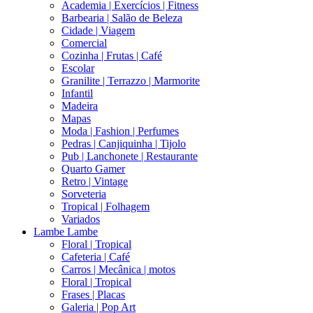
Academia | Exercícios | Fitness
Barbearia | Salão de Beleza
Cidade | Viagem
Comercial
Cozinha | Frutas | Café
Escolar
Granilite | Terrazzo | Marmorite
Infantil
Madeira
Mapas
Moda | Fashion | Perfumes
Pedras | Canjiquinha | Tijolo
Pub | Lanchonete | Restaurante
Quarto Gamer
Retro | Vintage
Sorveteria
Tropical | Folhagem
Variados
Lambe Lambe
Floral | Tropical
Cafeteria | Café
Carros | Mecânica | motos
Floral | Tropical
Frases | Placas
Galeria | Pop Art