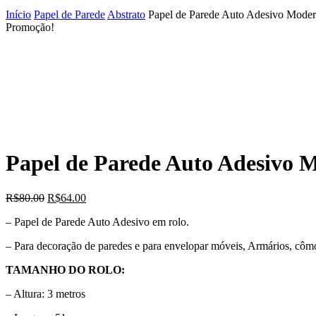
Início
Papel de Parede
Abstrato
Papel de Parede Auto Adesivo Moder
Promoção!
Papel de Parede Auto Adesivo 
O
O
R$
80.00
R$
64.00
preço
preço
– Papel de Parede Auto Adesivo em rolo.
original
atual
era:
é:
– Para decoração de paredes e para envelopar móveis, Armários, cô
R$80.00.
R$64.00.
TAMANHO DO ROLO:
– Altura: 3 metros