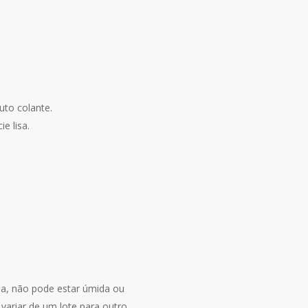
uto colante.
e lisa.
ida, não pode estar úmida ou
ariar de um lote para outro.