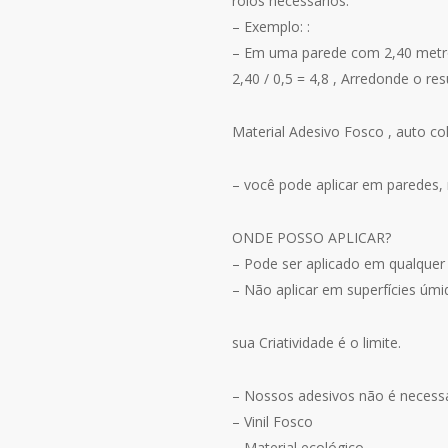
rolos necessários.
– Exemplo: :
– Em uma parede com 2,40 metro
2,40 / 0,5 = 4,8 , Arredonde o re
Material Adesivo Fosco , auto col
– você pode aplicar em paredes, m
ONDE POSSO APLICAR?
– Pode ser aplicado em qualquer 
– Não aplicar em superfícies úmi
sua Criatividade é o limite.
– Nossos adesivos não é necessári
– Vinil Fosco
– Material ecológico