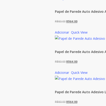
Papel de Parede Auto Adesivo
O
O
R$
80.00
R$
64.00
preço
preço
Adicionar
Quick View
original
atual
era:
é:
R$80.00.
R$64.00.
Papel de Parede Auto Adesivo 
O
O
R$
80.00
R$
64.00
preço
preço
Adicionar
Quick View
original
atual
era:
é:
R$80.00.
R$64.00.
Papel de Parede Auto Adesivo 
O
O
R$
80.00
R$
64.00