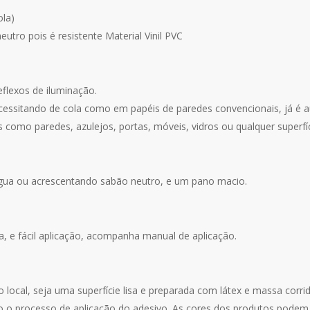
ola)
utro pois é resistente Material Vinil PVC
eflexos de iluminação.
cessitando de cola como em papéis de paredes convencionais, já é a
 como paredes, azulejos, portas, móveis, vidros ou qualquer superfíci
água ou acrescentando sabão neutro, e um pano macio.
za, e fácil aplicação, acompanha manual de aplicação.
o local, seja uma superfície lisa e preparada com látex e massa corr
o o processo de aplicação do adesivo. As cores dos produtos podem v