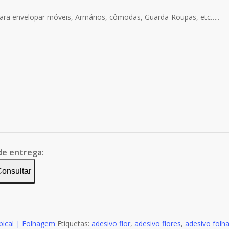
ara envelopar móveis, Armários, cômodas, Guarda-Roupas, etc…..
de entrega:
onsultar
pical | Folhagem
Etiquetas:
adesivo flor
,
adesivo flores
,
adesivo fol