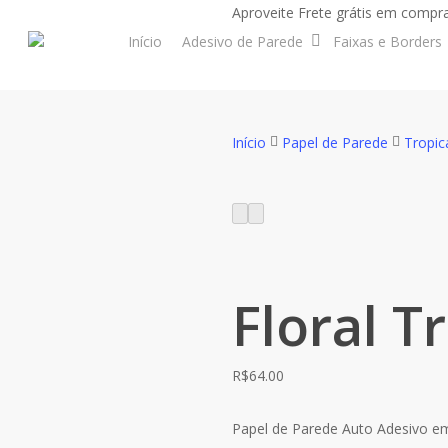
Skip
Aproveite Frete grátis em compra
to
Início
Adesivo de Parede
Faixas e Borders
main
content
Início
Papel de Parede
Tropic
Floral T
R$
64.00
Papel de Parede Auto Adesivo em