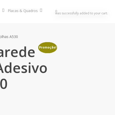
Placas & Quadros
search
account
0
was successfully added to your cart.
Folhas A530
arede
Promoção!
Promoção!
Promoção!
Promoção!
Adesivo
30