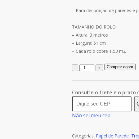
– Para decoração de paredes e p
TAMANHO DO ROLO:
– Altura: 3 metros
– Largura: 51 cm
– Cada rolo cobre 1,53 m2
Quantidade
Comprar agora
de
Papel
De
Consulte o frete e o prazo 
Parede
C
Folhagem
Não sei meu cep
Adesivo
Floral
Tropical
Categorias:
Papel de Parede
,
Tro