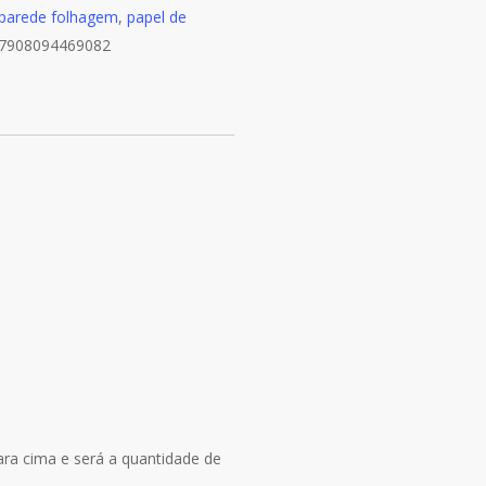
 parede folhagem
,
papel de
7908094469082
ara cima e será a quantidade de