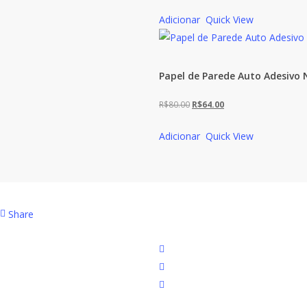
preço
preço
Adicionar
Quick View
original
atual
era:
é:
R$80.00.
R$64.00.
Papel de Parede Auto Adesivo 
O
O
R$
80.00
R$
64.00
preço
preço
Adicionar
Quick View
original
atual
era:
é:
R$80.00.
R$64.00.
Share
facebook
instagram
email