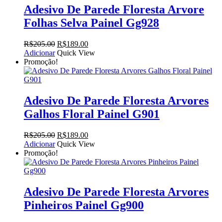
Adesivo De Parede Floresta Arvore
Folhas Selva Painel Gg928
O
O
R$
205.00
R$
189.00
preço
preço
Adicionar
Quick View
original
atual
Promoção!
era:
é:
R$205.00.
R$189.00.
Adesivo De Parede Floresta Arvores
Galhos Floral Painel G901
O
O
R$
205.00
R$
189.00
preço
preço
Adicionar
Quick View
original
atual
Promoção!
era:
é:
R$205.00.
R$189.00.
Adesivo De Parede Floresta Arvores
Pinheiros Painel Gg900