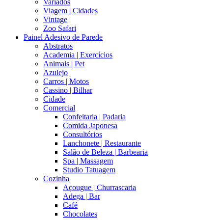
Variados
Viagem | Cidades
Vintage
Zoo Safari
Painel Adesivo de Parede
Abstratos
Academia | Exercícios
Animais | Pet
Azulejo
Carros | Motos
Cassino | Bilhar
Cidade
Comercial
Confeitaria | Padaria
Comida Japonesa
Consultórios
Lanchonete | Restaurante
Salão de Beleza | Barbearia
Spa | Massagem
Studio Tatuagem
Cozinha
Açougue | Churrascaria
Adega | Bar
Café
Chocolates