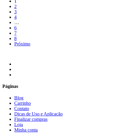
1
era:
é:
2
R$205.00.
R$189.00.
3
4
…
6
7
8
Próximo
facebook
instagram
email
Páginas
Blog
Carrinho
Contato
Dicas de Uso e Aplicação
Finalizar compras
Loja
Minha conta