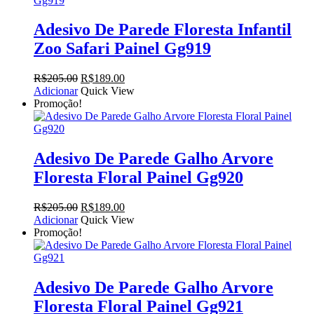
Adesivo De Parede Floresta Infantil
Zoo Safari Painel Gg919
O
O
R$
205.00
R$
189.00
preço
preço
Adicionar
Quick View
original
atual
Promoção!
era:
é:
R$205.00.
R$189.00.
Adesivo De Parede Galho Arvore
Floresta Floral Painel Gg920
O
O
R$
205.00
R$
189.00
preço
preço
Adicionar
Quick View
original
atual
Promoção!
era:
é:
R$205.00.
R$189.00.
Adesivo De Parede Galho Arvore
Floresta Floral Painel Gg921