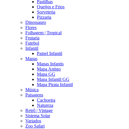
Pastilhas
Queijos e Frios
Sorveteria
Pizzaria
Dinossauro
Flores
Folhagem | Tropical
Frutaria
Futebol
Infantil
Painel Infantil
Mapas
Mapas Infantis
Mapa Antigo
Mapa GG
Mapa Infantil GG
Mapa Pirata Infantil
Música
Paisagens
Cachoeira
Natureza
Retrô | Vintage
Sistema Solar
Variados
Zoo Safari