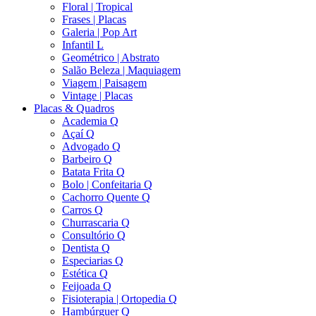
Floral | Tropical
Frases | Placas
Galeria | Pop Art
Infantil L
Geométrico | Abstrato
Salão Beleza | Maquiagem
Viagem | Paisagem
Vintage | Placas
Placas & Quadros
Academia Q
Açaí Q
Advogado Q
Barbeiro Q
Batata Frita Q
Bolo | Confeitaria Q
Cachorro Quente Q
Carros Q
Churrascaria Q
Consultório Q
Dentista Q
Especiarias Q
Estética Q
Feijoada Q
Fisioterapia | Ortopedia Q
Hambúrguer Q