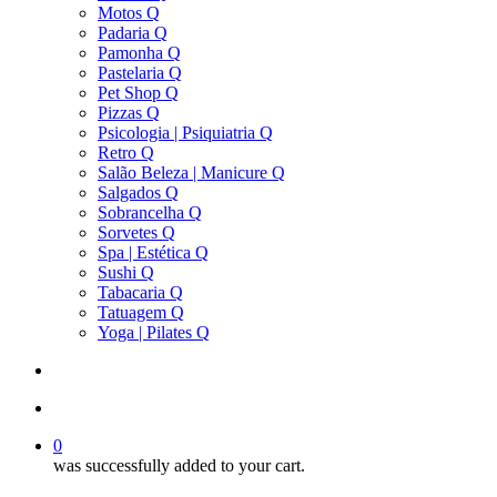
Motos Q
Padaria Q
Pamonha Q
Pastelaria Q
Pet Shop Q
Pizzas Q
Psicologia | Psiquiatria Q
Retro Q
Salão Beleza | Manicure Q
Salgados Q
Sobrancelha Q
Sorvetes Q
Spa | Estética Q
Sushi Q
Tabacaria Q
Tatuagem Q
Yoga | Pilates Q
search
account
0
was successfully added to your cart.