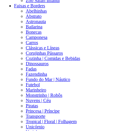
Zoo Safari Infantil
Faixas e Borders
Abelhinhas
Abstrato
Astronauta
Bailarina
Bonecas
Camponesa
Carros
Clássicas e Líneas
Corujinhas Pássaros
Cozinha | Comidas e Bebidas
Dinossauros
Fadas
Fazendinha
Fundo do Mar | Náutico
Futebol
Marinheiro
Monstrinho | Robôs
Nuvens | Céu
Piratas
Princesa | Príncipe
Transporte
Tropical | Floral | Folhagem
Unicórnio