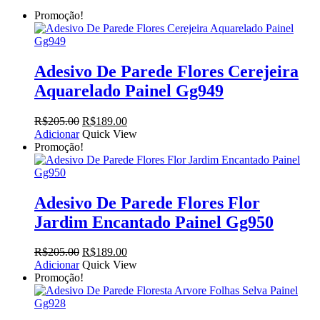
Promoção!
Adesivo De Parede Flores Cerejeira
Aquarelado Painel Gg949
O
O
R$
205.00
R$
189.00
preço
preço
Adicionar
Quick View
original
atual
Promoção!
era:
é:
R$205.00.
R$189.00.
Adesivo De Parede Flores Flor
Jardim Encantado Painel Gg950
O
O
R$
205.00
R$
189.00
preço
preço
Adicionar
Quick View
original
atual
Promoção!
era:
é:
R$205.00.
R$189.00.