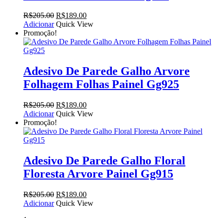
O
O
R$
205.00
R$
189.00
preço
preço
Adicionar
Quick View
original
atual
Promoção!
era:
é:
R$205.00.
R$189.00.
Adesivo De Parede Galho Arvore
Folhagem Folhas Painel Gg925
O
O
R$
205.00
R$
189.00
preço
preço
Adicionar
Quick View
original
atual
Promoção!
era:
é:
R$205.00.
R$189.00.
Adesivo De Parede Galho Floral
Floresta Arvore Painel Gg915
O
O
R$
205.00
R$
189.00
preço
preço
Adicionar
Quick View
original
atual