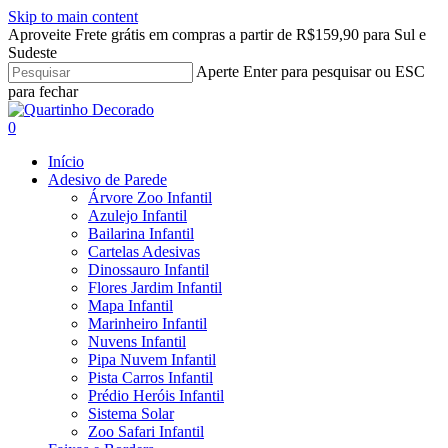
Skip to main content
Aproveite Frete grátis em compras a partir de R$159,90 para Sul e
Sudeste
Aperte Enter para pesquisar ou ESC
para fechar
Close
Search
search
account
0
Menu
Início
Adesivo de Parede
Árvore Zoo Infantil
Azulejo Infantil
Bailarina Infantil
Cartelas Adesivas
Dinossauro Infantil
Flores Jardim Infantil
Mapa Infantil
Marinheiro Infantil
Nuvens Infantil
Pipa Nuvem Infantil
Pista Carros Infantil
Prédio Heróis Infantil
Sistema Solar
Zoo Safari Infantil