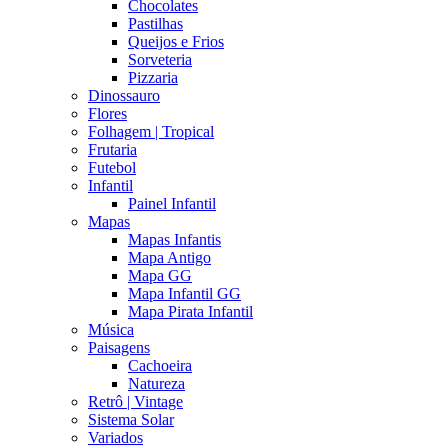
Chocolates
Pastilhas
Queijos e Frios
Sorveteria
Pizzaria
Dinossauro
Flores
Folhagem | Tropical
Frutaria
Futebol
Infantil
Painel Infantil
Mapas
Mapas Infantis
Mapa Antigo
Mapa GG
Mapa Infantil GG
Mapa Pirata Infantil
Música
Paisagens
Cachoeira
Natureza
Retrô | Vintage
Sistema Solar
Variados