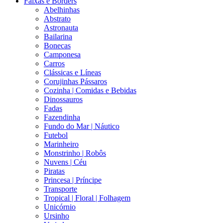
Faixas e Borders
Abelhinhas
Abstrato
Astronauta
Bailarina
Bonecas
Camponesa
Carros
Clássicas e Líneas
Corujinhas Pássaros
Cozinha | Comidas e Bebidas
Dinossauros
Fadas
Fazendinha
Fundo do Mar | Náutico
Futebol
Marinheiro
Monstrinho | Robôs
Nuvens | Céu
Piratas
Princesa | Príncipe
Transporte
Tropical | Floral | Folhagem
Unicórnio
Ursinho