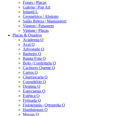
Frases | Placas
Galeria | Pop Art
Infantil L
Geométrico | Abstrato
Salão Beleza | Maquiagem
Viagem | Paisagem
Vintage | Placas
Placas & Quadros
Academia Q
Açaí Q
Advogado Q
Barbeiro Q
Batata Frita Q
Bolo | Confeitaria Q
Cachorro Quente Q
Carros Q
Churrascaria Q
Consultório Q
Dentista Q
Especiarias Q
Estética Q
Feijoada Q
Fisioterapia | Ortopedia Q
Hambúrguer Q
Massas Q