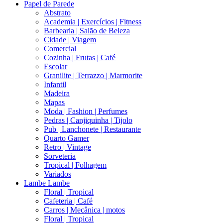
Papel de Parede
Abstrato
Academia | Exercícios | Fitness
Barbearia | Salão de Beleza
Cidade | Viagem
Comercial
Cozinha | Frutas | Café
Escolar
Granilite | Terrazzo | Marmorite
Infantil
Madeira
Mapas
Moda | Fashion | Perfumes
Pedras | Canjiquinha | Tijolo
Pub | Lanchonete | Restaurante
Quarto Gamer
Retro | Vintage
Sorveteria
Tropical | Folhagem
Variados
Lambe Lambe
Floral | Tropical
Cafeteria | Café
Carros | Mecânica | motos
Floral | Tropical