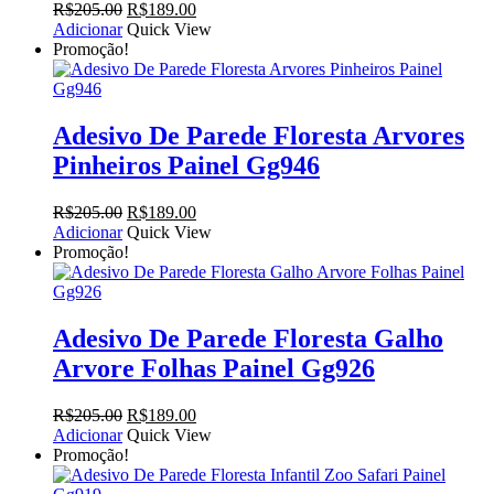
O
O
R$
205.00
R$
189.00
preço
preço
Adicionar
Quick View
original
atual
Promoção!
era:
é:
R$205.00.
R$189.00.
Adesivo De Parede Floresta Arvores
Pinheiros Painel Gg946
O
O
R$
205.00
R$
189.00
preço
preço
Adicionar
Quick View
original
atual
Promoção!
era:
é:
R$205.00.
R$189.00.
Adesivo De Parede Floresta Galho
Arvore Folhas Painel Gg926
O
O
R$
205.00
R$
189.00
preço
preço
Adicionar
Quick View
original
atual
Promoção!
era:
é:
R$205.00.
R$189.00.