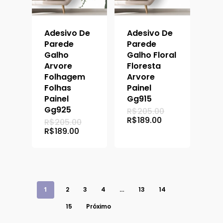
Adesivo De
Adesivo De
Parede
Parede
Galho
Galho Floral
Arvore
Floresta
Folhagem
Arvore
Folhas
Painel
Painel
Gg915
Gg925
O
R$
205.00
preço
O
R$
189.00
O
R$
205.00
original
preço
preço
O
R$
189.00
era:
atual
original
preço
R$205.00.
é:
era:
atual
R$189.00.
R$205.00.
é:
R$189.00.
1
2
3
4
…
13
14
15
Próximo