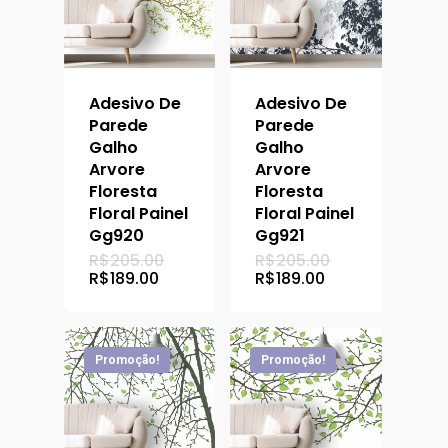
Adesivo De
Adesivo De
Parede
Parede
Galho
Galho
Arvore
Arvore
Floresta
Floresta
Floral Painel
Floral Painel
Gg920
Gg921
O
O
R$
205.00
R$
205.00
preço
preço
O
O
R$
189.00
R$
189.00
original
original
preço
preço
era:
era:
atual
atual
R$205.00.
R$205.00.
é:
é:
R$189.00.
R$189.00.
Promoção!
Promoção!