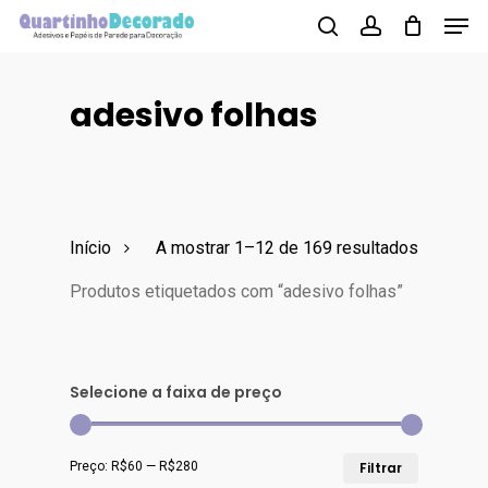
Men
Skip
to
search
account
main
adesivo folhas
content
Início
A mostrar 1–12 de 169 resultados
Produtos etiquetados com “adesivo folhas”
Selecione a faixa de preço
Preço
Preço
Preço:
R$60
—
R$280
Filtrar