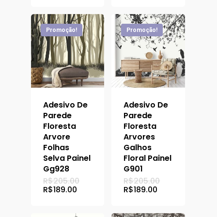
era:
era:
atual
atual
R$205.00.
R$205.00.
é:
é:
R$189.00.
R$189.00.
Promoção!
Promoção!
Adesivo De
Adesivo De
Parede
Parede
Floresta
Floresta
Arvore
Arvores
Folhas
Galhos
Selva Painel
Floral Painel
Gg928
G901
O
O
R$
205.00
R$
205.00
preço
preço
O
O
R$
189.00
R$
189.00
original
original
preço
preço
era:
era:
atual
atual
R$205.00.
R$205.00.
é:
é: