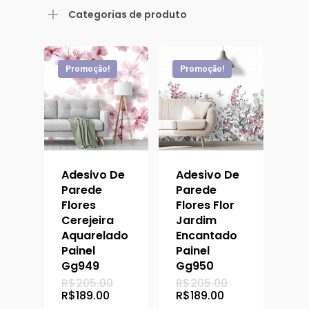
mínimo
máximo
Categorias de produto
Promoção!
Promoção!
Adesivo De
Adesivo De
Parede
Parede
Flores
Flores Flor
Cerejeira
Jardim
Aquarelado
Encantado
Painel
Painel
Gg949
Gg950
O
O
R$
205.00
R$
205.00
preço
preço
O
O
R$
189.00
R$
189.00
original
original
preço
preço