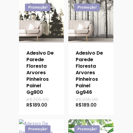
R$189.00.
R$189.00.
Promoção!
Promoção!
Adesivo De
Adesivo De
Parede
Parede
Floresta
Floresta
Arvores
Arvores
Pinheiros
Pinheiros
Painel
Painel
Gg900
Gg946
O
O
R$
205.00
R$
205.00
preço
preço
O
O
R$
189.00
R$
189.00
original
original
preço
preço
era:
era:
atual
atual
R$205.00.
R$205.00.
é:
é:
R$189.00.
R$189.00.
Promoção!
Promoção!