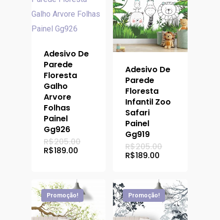
Adesivo De
Parede
Adesivo De
Floresta
Parede
Galho
Floresta
Arvore
Infantil Zoo
Folhas
Safari
Painel
Painel
Gg926
Gg919
O
R$
205.00
O
R$
205.00
preço
O
R$
189.00
preço
O
R$
189.00
original
preço
original
preço
era:
atual
era:
atual
R$205.00.
é:
R$205.00.
é:
R$189.00.
R$189.00.
Promoção!
Promoção!