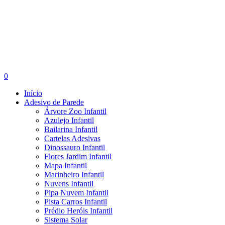
search
account
0
Menu
Início
Adesivo de Parede
Árvore Zoo Infantil
Azulejo Infantil
Bailarina Infantil
Cartelas Adesivas
Dinossauro Infantil
Flores Jardim Infantil
Mapa Infantil
Marinheiro Infantil
Nuvens Infantil
Pipa Nuvem Infantil
Pista Carros Infantil
Prédio Heróis Infantil
Sistema Solar