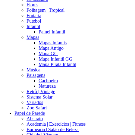
Flores
Folhagem | Tropical
Frutaria
Futebol
Infantil
Painel Infantil
Mapas
Mapas Infantis
Mapa Antigo
Mapa GG
Mapa Infantil GG
Mapa Pirata Infantil
Música
Paisagens
Cachoeira
Natureza
Retrô | Vintage
Sistema Solar
Variados
Zoo Safari
Papel de Parede
Abstrato
Academia | Exercícios | Fitness
Barbearia | Salão de Beleza
Cidade | Viagem