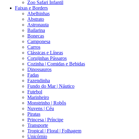
Zoo Safari Infantil
Faixas e Borders
Abelhinhas
Abstrato
Astronauta
Bailarina
Bonecas
Camponesa
Carros
Clássicas e Líneas
Corujinhas Pássaros
Cozinha | Comidas e Bebidas
Dinossauros
Fadas
Fazendinha
Fundo do Mar | Náutico
Futebol
Marinheiro
Monstrinho | Robôs
Nuvens | Céu
Piratas
Princesa | Príncipe
Transporte
Tropical | Floral | Folhagem
Unicórnio