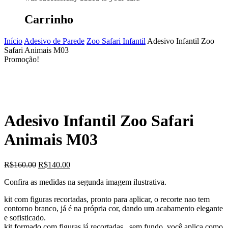
Carrinho
Início
Adesivo de Parede
Zoo Safari Infantil
Adesivo Infantil Zoo
Safari Animais M03
Promoção!
Adesivo Infantil Zoo Safari
Animais M03
O
O
R$
160.00
R$
140.00
preço
preço
Confira as medidas na segunda imagem ilustrativa.
original
atual
era:
é:
kit com figuras recortadas, pronto para aplicar, o recorte nao tem
R$160.00.
R$140.00.
contorno branco, já é na própria cor, dando um acabamento elegante
e sofisticado.
kit formado com figuras já recortadas , sem fundo, você aplica como