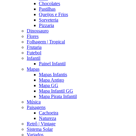
Chocolates
Pastilhas
Queijos e Frios
Sorveteria
Pizzaria
Dinossauro
Flores
Folhagem | Tropical
Frutaria
Futebol
Infantil
Painel Infantil
Mapas
Mapas Infantis
Mapa Antigo
Mapa GG
Mapa Infantil GG
Mapa Pirata Infantil
Música
Paisagens
Cachoeira
Natureza
Retrô | Vintage
Sistema Solar
Variados