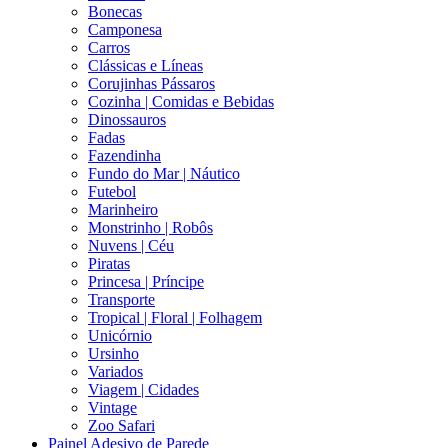
Bonecas
Camponesa
Carros
Clássicas e Líneas
Corujinhas Pássaros
Cozinha | Comidas e Bebidas
Dinossauros
Fadas
Fazendinha
Fundo do Mar | Náutico
Futebol
Marinheiro
Monstrinho | Robôs
Nuvens | Céu
Piratas
Princesa | Príncipe
Transporte
Tropical | Floral | Folhagem
Unicórnio
Ursinho
Variados
Viagem | Cidades
Vintage
Zoo Safari
Painel Adesivo de Parede