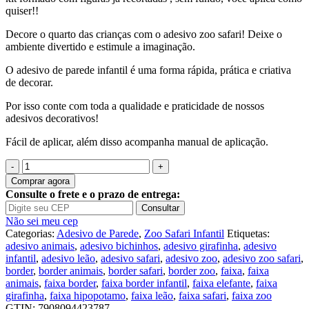
quiser!!
Decore o quarto das crianças com o adesivo zoo safari! Deixe o
ambiente divertido e estimule a imaginação.
O adesivo de parede infantil é uma forma rápida, prática e criativa
de decorar.
Por isso conte com toda a qualidade e praticidade de nossos
adesivos decorativos!
Fácil de aplicar, além disso acompanha manual de aplicação.
Quantidade
de
Comprar agora
Adesivo
Consulte o frete e o prazo de entrega:
Infantil
Consultar
Zoo
Não sei meu cep
Safari
Categorias:
Adesivo de Parede
,
Zoo Safari Infantil
Etiquetas:
Animais
adesivo animais
,
adesivo bichinhos
,
adesivo girafinha
,
adesivo
M03
infantil
,
adesivo leão
,
adesivo safari
,
adesivo zoo
,
adesivo zoo safari
,
border
,
border animais
,
border safari
,
border zoo
,
faixa
,
faixa
animais
,
faixa border
,
faixa border infantil
,
faixa elefante
,
faixa
girafinha
,
faixa hipopotamo
,
faixa leão
,
faixa safari
,
faixa zoo
GTIN:
7908094423787