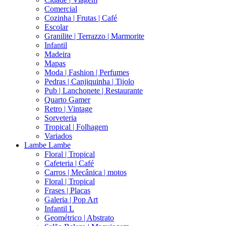
Comercial
Cozinha | Frutas | Café
Escolar
Granilite | Terrazzo | Marmorite
Infantil
Madeira
Mapas
Moda | Fashion | Perfumes
Pedras | Canjiquinha | Tijolo
Pub | Lanchonete | Restaurante
Quarto Gamer
Retro | Vintage
Sorveteria
Tropical | Folhagem
Variados
Lambe Lambe
Floral | Tropical
Cafeteria | Café
Carros | Mecânica | motos
Floral | Tropical
Frases | Placas
Galeria | Pop Art
Infantil L
Geométrico | Abstrato