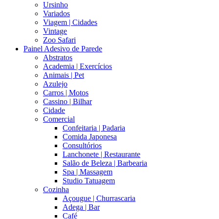
Ursinho
Variados
Viagem | Cidades
Vintage
Zoo Safari
Painel Adesivo de Parede
Abstratos
Academia | Exercícios
Animais | Pet
Azulejo
Carros | Motos
Cassino | Bilhar
Cidade
Comercial
Confeitaria | Padaria
Comida Japonesa
Consultórios
Lanchonete | Restaurante
Salão de Beleza | Barbearia
Spa | Massagem
Studio Tatuagem
Cozinha
Açougue | Churrascaria
Adega | Bar
Café