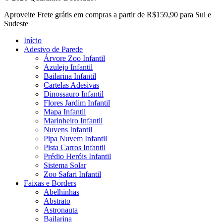
Close
Aproveite Frete grátis em compras a partir de R$159,90 para Sul e
Menu
Sudeste
Início
Adesivo de Parede
Árvore Zoo Infantil
Azulejo Infantil
Bailarina Infantil
Cartelas Adesivas
Dinossauro Infantil
Flores Jardim Infantil
Mapa Infantil
Marinheiro Infantil
Nuvens Infantil
Pipa Nuvem Infantil
Pista Carros Infantil
Prédio Heróis Infantil
Sistema Solar
Zoo Safari Infantil
Faixas e Borders
Abelhinhas
Abstrato
Astronauta
Bailarina