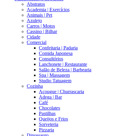
Abstratos
Academia | Exercícios
Animais | Pet
Azulejo
Carros | Motos
Cassino | Bilhar
Cidade
Comercial
Confeitaria | Padaria
Comida Japonesa
Consultórios
Lanchonete | Restaurante
Salão de Beleza | Barbearia
Spa | Massagem
Studio Tatuagem
Cozinha
Açougue | Churrascaria
Adega | Bar
Café
Chocolates
Pastilhas
Queijos e Frios
Sorveteria
Pizzaria
Dinossauro