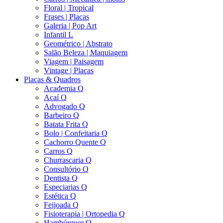
Floral | Tropical
Frases | Placas
Galeria | Pop Art
Infantil L
Geométrico | Abstrato
Salão Beleza | Maquiagem
Viagem | Paisagem
Vintage | Placas
Placas & Quadros
Academia Q
Açaí Q
Advogado Q
Barbeiro Q
Batata Frita Q
Bolo | Confeitaria Q
Cachorro Quente Q
Carros Q
Churrascaria Q
Consultório Q
Dentista Q
Especiarias Q
Estética Q
Feijoada Q
Fisioterapia | Ortopedia Q
Hambúrguer Q