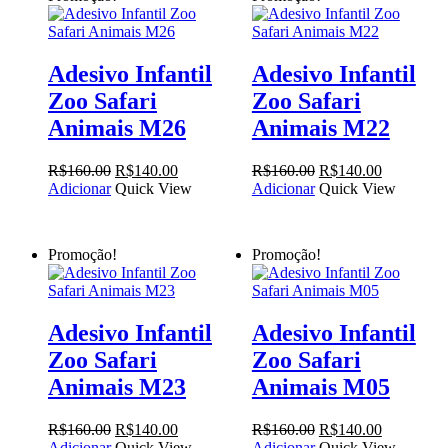
Adesivo Infantil
Adesivo Infantil
Zoo Safari
Zoo Safari
Animais M26
Animais M22
O
O
O
O
R$
160.00
R$
140.00
R$
160.00
R$
140.00
preço
preço
preço
preço
Adicionar
Quick View
Adicionar
Quick View
original
atual
original
atual
era:
é:
era:
é:
R$160.00.
R$140.00.
R$160.00.
R$140.00.
Promoção!
Promoção!
Adesivo Infantil
Adesivo Infantil
Zoo Safari
Zoo Safari
Animais M23
Animais M05
O
O
O
O
R$
160.00
R$
140.00
R$
160.00
R$
140.00
preço
preço
preço
preço
Adicionar
Quick View
Adicionar
Quick View