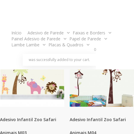
O
O
O
O
R$
160.00
R$
140.00
R$
160.00
R$
140.00
preço
preço
preço
preço
Adicionar
Quick View
Adicionar
Quick View
original
atual
original
atual
acco
Início
Adesivo de Parede
Faixas e Borders
era:
é:
era:
é:
Painel Adesivo de Parede
Papel de Parede
R$160.00.
R$140.00.
R$160.00.
R$140.00.
Lambe Lambe
Placas & Quadros
Promoção!
Promoção
0
search
account
was successfully added to your cart.
Adesivo Infantil Zoo Safari
Adesivo Infantil Zoo Safari
Animais M03
Animais M04