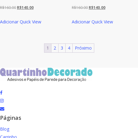
O
O
O
O
R$
160.00
R$
140.00
R$
160.00
R$
140.00
preço
preço
preço
preço
Adicionar
Quick View
Adicionar
Quick View
original
atual
original
atual
era:
é:
era:
é:
R$160.00.
R$140.00.
R$160.00.
R$140.00.
1
2
3
4
Próximo
facebook
instagram
email
Páginas
Blog
Carrinho