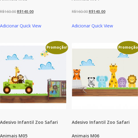
O
O
O
O
R$
160.00
R$
140.00
R$
160.00
R$
140.00
preço
preço
preço
preço
Adicionar
Quick View
Adicionar
Quick View
original
atual
original
atual
era:
é:
era:
é:
R$160.00.
R$140.00.
R$160.00.
R$140.00.
Promoção!
Promoção
Adesivo Infantil Zoo Safari
Adesivo Infantil Zoo Safari
Animais M05
Animais M06