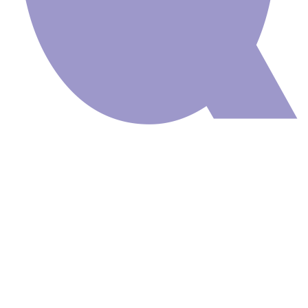
Lambe Lambe Adesivo
Painel Adesivo de Parede
Papel de Parede
Placas & Quadros
Promoção!
Promoção
Adesivo Infantil Zoo Safari
Adesivo Infantil Zoo Safari
Animais M01
Animais M02