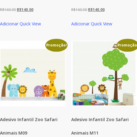
O
O
O
O
R$
160.00
R$
140.00
R$
160.00
R$
140.00
preço
preço
preço
preço
Adicionar
Quick View
Adicionar
Quick View
original
atual
original
atual
era:
é:
era:
é:
R$160.00.
R$140.00.
R$160.00.
R$140.00.
Promoção!
Promoção
Adesivo Infantil Zoo Safari
Adesivo Infantil Zoo Safari
Animais M09
Animais M11