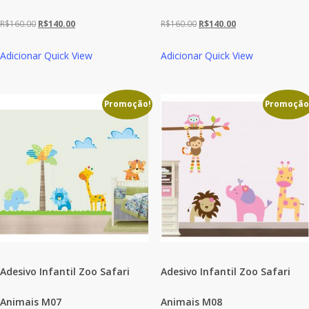
O
O
O
O
R$
160.00
R$
140.00
R$
160.00
R$
140.00
preço
preço
preço
preço
Adicionar
Quick View
Adicionar
Quick View
original
atual
original
atual
era:
é:
era:
é:
R$160.00.
R$140.00.
R$160.00.
R$140.00.
Promoção!
Promoção
Adesivo Infantil Zoo Safari
Adesivo Infantil Zoo Safari
Animais M07
Animais M08