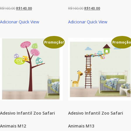
O
O
O
O
R$
160.00
R$
140.00
R$
160.00
R$
140.00
preço
preço
preço
preço
Adicionar
Quick View
Adicionar
Quick View
original
atual
original
atual
era:
é:
era:
é:
R$160.00.
R$140.00.
R$160.00.
R$140.00.
Promoção!
Promoção
Adesivo Infantil Zoo Safari
Adesivo Infantil Zoo Safari
Animais M12
Animais M13