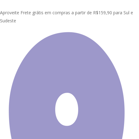
Skip
Clo
to
Aproveite Frete grátis em compras a partir de R$159,90 para Sul e
Me
main
Sudeste
content
faixa
hipopotamo
A mostrar 1–12 de 41 resultados
Início
Produtos etiquetados com
“faixa hipopotamo”
Categorias de produto
Adesivo de Parede
Faixas e Borders