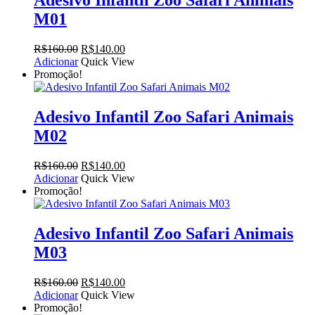
Adesivo Infantil Zoo Safari Animais
M01
O
O
R$
160.00
R$
140.00
preço
preço
Adicionar
Quick View
original
atual
Promoção!
era:
é:
R$160.00.
R$140.00.
Adesivo Infantil Zoo Safari Animais
M02
O
O
R$
160.00
R$
140.00
preço
preço
Adicionar
Quick View
original
atual
Promoção!
era:
é:
R$160.00.
R$140.00.
Adesivo Infantil Zoo Safari Animais
M03
O
O
R$
160.00
R$
140.00
preço
preço
Adicionar
Quick View
original
atual
Promoção!