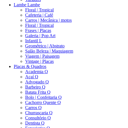
Lambe Lambe
Floral | Tropical
Cafeteria | Café
Carros | Mecânica | motos
Floral | Tropical
Frases | Placas
Galeria | Pop Art
Infantil L
Geométrico | Abstrato
Salão Beleza | Maquiagem
Viagem | Paisagem
Vintage | Placas
Placas & Quadros
Academia Q
Açaí Q
Advogado Q
Barbeiro Q
Batata Frita Q
Bolo | Confeitaria Q
Cachorro Quente Q
Carros Q
Churrascaria Q
Consultório Q
Dentista Q