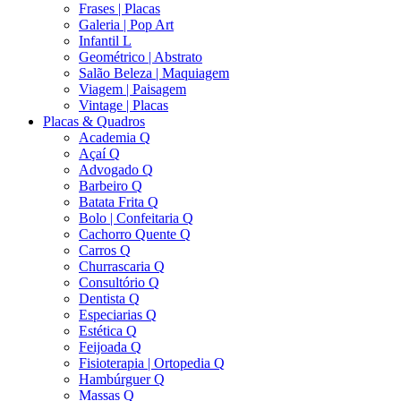
Frases | Placas
Galeria | Pop Art
Infantil L
Geométrico | Abstrato
Salão Beleza | Maquiagem
Viagem | Paisagem
Vintage | Placas
Placas & Quadros
Academia Q
Açaí Q
Advogado Q
Barbeiro Q
Batata Frita Q
Bolo | Confeitaria Q
Cachorro Quente Q
Carros Q
Churrascaria Q
Consultório Q
Dentista Q
Especiarias Q
Estética Q
Feijoada Q
Fisioterapia | Ortopedia Q
Hambúrguer Q
Massas Q