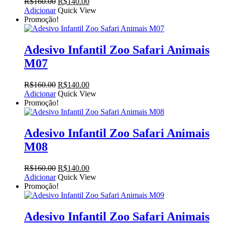
O
O
R$
160.00
R$
140.00
preço
preço
Adicionar
Quick View
original
atual
Promoção!
era:
é:
R$160.00.
R$140.00.
Adesivo Infantil Zoo Safari Animais
M07
O
O
R$
160.00
R$
140.00
preço
preço
Adicionar
Quick View
original
atual
Promoção!
era:
é:
R$160.00.
R$140.00.
Adesivo Infantil Zoo Safari Animais
M08
O
O
R$
160.00
R$
140.00
preço
preço
Adicionar
Quick View
original
atual
Promoção!
era:
é:
R$160.00.
R$140.00.
Adesivo Infantil Zoo Safari Animais