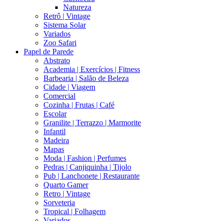
Natureza
Retrô | Vintage
Sistema Solar
Variados
Zoo Safari
Papel de Parede
Abstrato
Academia | Exercícios | Fitness
Barbearia | Salão de Beleza
Cidade | Viagem
Comercial
Cozinha | Frutas | Café
Escolar
Granilite | Terrazzo | Marmorite
Infantil
Madeira
Mapas
Moda | Fashion | Perfumes
Pedras | Canjiquinha | Tijolo
Pub | Lanchonete | Restaurante
Quarto Gamer
Retro | Vintage
Sorveteria
Tropical | Folhagem
Variados