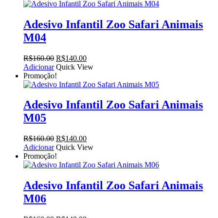
era:
é:
R$160.00.
R$140.00.
Adesivo Infantil Zoo Safari Animais
M04
O
O
R$
160.00
R$
140.00
preço
preço
Adicionar
Quick View
original
atual
Promoção!
era:
é:
R$160.00.
R$140.00.
Adesivo Infantil Zoo Safari Animais
M05
O
O
R$
160.00
R$
140.00
preço
preço
Adicionar
Quick View
original
atual
Promoção!
era:
é:
R$160.00.
R$140.00.
Adesivo Infantil Zoo Safari Animais
M06