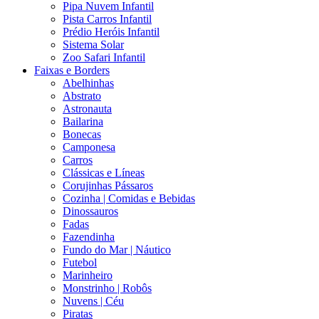
Pipa Nuvem Infantil
Pista Carros Infantil
Prédio Heróis Infantil
Sistema Solar
Zoo Safari Infantil
Faixas e Borders
Abelhinhas
Abstrato
Astronauta
Bailarina
Bonecas
Camponesa
Carros
Clássicas e Líneas
Corujinhas Pássaros
Cozinha | Comidas e Bebidas
Dinossauros
Fadas
Fazendinha
Fundo do Mar | Náutico
Futebol
Marinheiro
Monstrinho | Robôs
Nuvens | Céu
Piratas