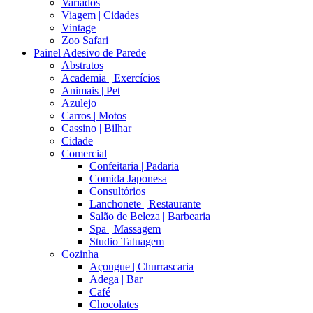
Variados
Viagem | Cidades
Vintage
Zoo Safari
Painel Adesivo de Parede
Abstratos
Academia | Exercícios
Animais | Pet
Azulejo
Carros | Motos
Cassino | Bilhar
Cidade
Comercial
Confeitaria | Padaria
Comida Japonesa
Consultórios
Lanchonete | Restaurante
Salão de Beleza | Barbearia
Spa | Massagem
Studio Tatuagem
Cozinha
Açougue | Churrascaria
Adega | Bar
Café
Chocolates