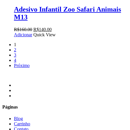
R$160.00.
R$140.00.
Adesivo Infantil Zoo Safari Animais
M13
O
O
R$
160.00
R$
140.00
preço
preço
Adicionar
Quick View
original
atual
1
era:
é:
2
R$160.00.
R$140.00.
3
4
Próximo
facebook
instagram
email
Páginas
Blog
Carrinho
Contato