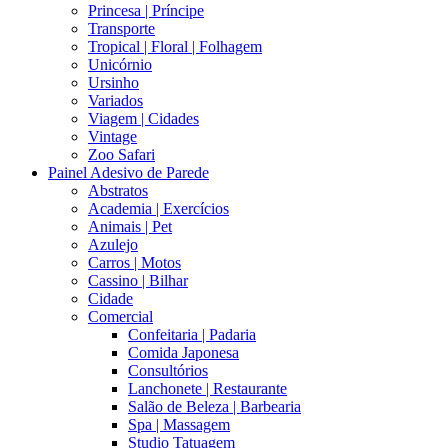
Princesa | Príncipe
Transporte
Tropical | Floral | Folhagem
Unicórnio
Ursinho
Variados
Viagem | Cidades
Vintage
Zoo Safari
Painel Adesivo de Parede
Abstratos
Academia | Exercícios
Animais | Pet
Azulejo
Carros | Motos
Cassino | Bilhar
Cidade
Comercial
Confeitaria | Padaria
Comida Japonesa
Consultórios
Lanchonete | Restaurante
Salão de Beleza | Barbearia
Spa | Massagem
Studio Tatuagem