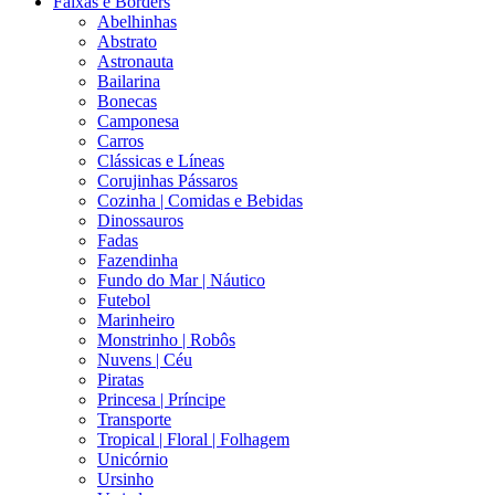
Faixas e Borders
Abelhinhas
Abstrato
Astronauta
Bailarina
Bonecas
Camponesa
Carros
Clássicas e Líneas
Corujinhas Pássaros
Cozinha | Comidas e Bebidas
Dinossauros
Fadas
Fazendinha
Fundo do Mar | Náutico
Futebol
Marinheiro
Monstrinho | Robôs
Nuvens | Céu
Piratas
Princesa | Príncipe
Transporte
Tropical | Floral | Folhagem
Unicórnio
Ursinho