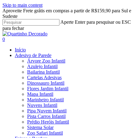
Skip to main content
Aproveite Frete grátis em compras a partir de R$159,90 para Sul e
Sudeste
Aperte Enter para pesquisar ou ESC
para fechar
Close
Search
search
account
0
Menu
Início
Adesivo de Parede
Árvore Zoo Infantil
Azulejo Infantil
Bailarina Infantil
Cartelas Adesivas
Dinossauro Infantil
Flores Jardim Infantil
Mapa Infantil
Marinheiro Infantil
Nuvens Infantil
Pipa Nuvem Infantil
Pista Carros Infantil
Prédio Heróis Infantil
Sistema Solar
Zoo Safari Infantil