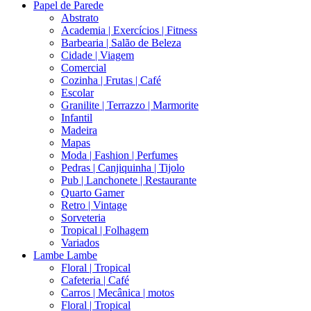
Papel de Parede
Abstrato
Academia | Exercícios | Fitness
Barbearia | Salão de Beleza
Cidade | Viagem
Comercial
Cozinha | Frutas | Café
Escolar
Granilite | Terrazzo | Marmorite
Infantil
Madeira
Mapas
Moda | Fashion | Perfumes
Pedras | Canjiquinha | Tijolo
Pub | Lanchonete | Restaurante
Quarto Gamer
Retro | Vintage
Sorveteria
Tropical | Folhagem
Variados
Lambe Lambe
Floral | Tropical
Cafeteria | Café
Carros | Mecânica | motos
Floral | Tropical