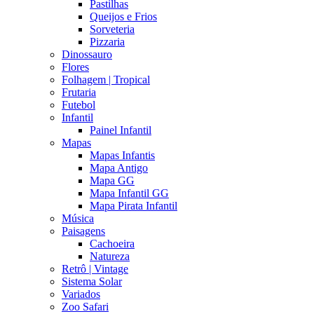
Pastilhas
Queijos e Frios
Sorveteria
Pizzaria
Dinossauro
Flores
Folhagem | Tropical
Frutaria
Futebol
Infantil
Painel Infantil
Mapas
Mapas Infantis
Mapa Antigo
Mapa GG
Mapa Infantil GG
Mapa Pirata Infantil
Música
Paisagens
Cachoeira
Natureza
Retrô | Vintage
Sistema Solar
Variados
Zoo Safari