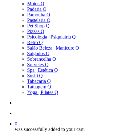
Motos Q
Padaria Q
Pamonha Q
Pastelaria Q
Pet Shop Q
Pizzas Q
Psicologia | Psiquiatria Q
Retro Q
Salão Beleza | Manicure Q
Salgados Q
Sobrancelha Q
Sorvetes Q
Spa | Estética Q
Sushi Q
Tabacaria Q
Tatuagem Q
Yoga | Pilates Q
search
account
0
was successfully added to your cart.