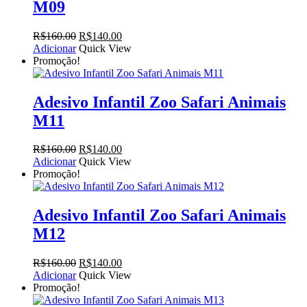
M09
O
O
R$
160.00
R$
140.00
preço
preço
Adicionar
Quick View
original
atual
Promoção!
era:
é:
R$160.00.
R$140.00.
Adesivo Infantil Zoo Safari Animais
M11
O
O
R$
160.00
R$
140.00
preço
preço
Adicionar
Quick View
original
atual
Promoção!
era:
é:
R$160.00.
R$140.00.
Adesivo Infantil Zoo Safari Animais
M12
O
O
R$
160.00
R$
140.00
preço
preço
Adicionar
Quick View
original
atual
Promoção!
era:
é: