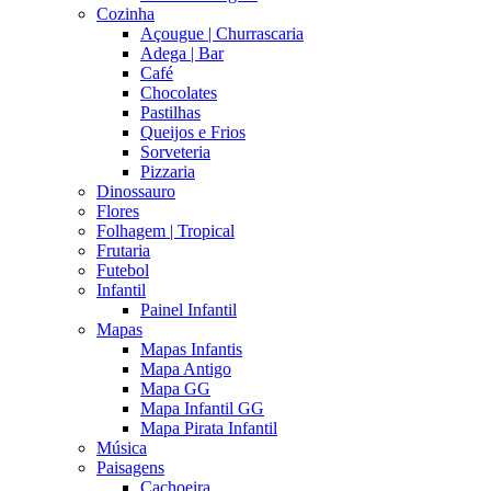
Cozinha
Açougue | Churrascaria
Adega | Bar
Café
Chocolates
Pastilhas
Queijos e Frios
Sorveteria
Pizzaria
Dinossauro
Flores
Folhagem | Tropical
Frutaria
Futebol
Infantil
Painel Infantil
Mapas
Mapas Infantis
Mapa Antigo
Mapa GG
Mapa Infantil GG
Mapa Pirata Infantil
Música
Paisagens
Cachoeira