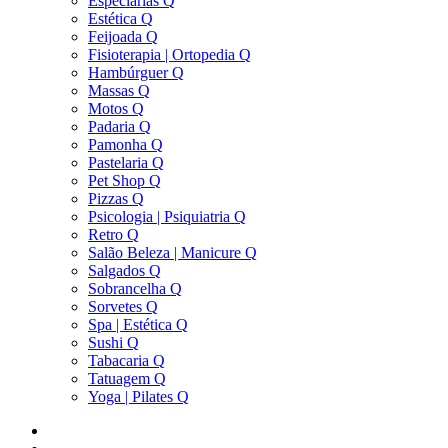
Especiarias Q
Estética Q
Feijoada Q
Fisioterapia | Ortopedia Q
Hambúrguer Q
Massas Q
Motos Q
Padaria Q
Pamonha Q
Pastelaria Q
Pet Shop Q
Pizzas Q
Psicologia | Psiquiatria Q
Retro Q
Salão Beleza | Manicure Q
Salgados Q
Sobrancelha Q
Sorvetes Q
Spa | Estética Q
Sushi Q
Tabacaria Q
Tatuagem Q
Yoga | Pilates Q