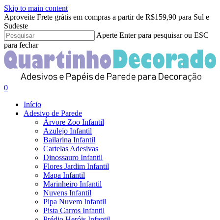
Skip to main content
Clo
Aproveite Frete grátis em compras a partir de R$159,90 para Sul e
Me
Sudeste
Aperte Enter para pesquisar ou ESC
para fechar
Close
Search
search
account
0
Menu
Início
Adesivo de Parede
Árvore Zoo Infantil
Azulejo Infantil
Bailarina Infantil
Cartelas Adesivas
Dinossauro Infantil
Flores Jardim Infantil
Mapa Infantil
Marinheiro Infantil
Nuvens Infantil
Pipa Nuvem Infantil
Pista Carros Infantil
Prédio Heróis Infantil