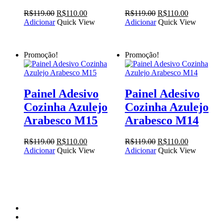
O
O
O
O
R$
119.00
R$
110.00
R$
119.00
R$
110.00
preço
preço
preço
preço
Adicionar
Quick View
Adicionar
Quick View
original
atual
original
atual
era:
é:
era:
é:
R$119.00.
R$110.00.
R$119.00.
R$110.00.
Promoção!
Promoção!
Painel Adesivo
Painel Adesivo
Cozinha Azulejo
Cozinha Azulejo
Arabesco M15
Arabesco M14
O
O
O
O
R$
119.00
R$
110.00
R$
119.00
R$
110.00
preço
preço
preço
preço
Adicionar
Quick View
Adicionar
Quick View
original
atual
original
atual
era:
é:
era:
é:
R$119.00.
R$110.00.
R$119.00.
R$110.00.
facebook
instagram