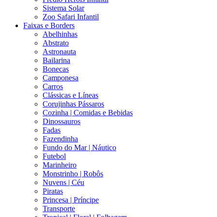
Sistema Solar
Zoo Safari Infantil
Faixas e Borders
Abelhinhas
Abstrato
Astronauta
Bailarina
Bonecas
Camponesa
Carros
Clássicas e Líneas
Corujinhas Pássaros
Cozinha | Comidas e Bebidas
Dinossauros
Fadas
Fazendinha
Fundo do Mar | Náutico
Futebol
Marinheiro
Monstrinho | Robôs
Nuvens | Céu
Piratas
Princesa | Príncipe
Transporte