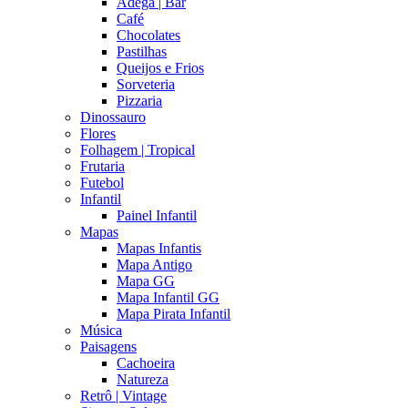
Adega | Bar
Café
Chocolates
Pastilhas
Queijos e Frios
Sorveteria
Pizzaria
Dinossauro
Flores
Folhagem | Tropical
Frutaria
Futebol
Infantil
Painel Infantil
Mapas
Mapas Infantis
Mapa Antigo
Mapa GG
Mapa Infantil GG
Mapa Pirata Infantil
Música
Paisagens
Cachoeira
Natureza
Retrô | Vintage