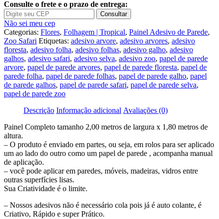
Adesivo
Consulte o frete e o prazo de entrega:
De
Consultar
Parede
Não sei meu cep
Infantil
Categorias:
Flores
,
Folhagem | Tropical
,
Painel Adesivo de Parede
,
Zoo
Zoo Safari
Etiquetas:
adesivo arvore
,
adesivo arvores
,
adesivo
Safari
floresta
,
adesivo folha
,
adesivo folhas
,
adesivo galho
,
adesivo
Floresta
galhos
,
adesivo safari
,
adesivo selva
,
adesivo zoo
,
papel de parede
Painel
arvore
,
papel de parede arvores
,
papel de parede floresta
,
papel de
Gg932
parede folha
,
papel de parede folhas
,
papel de parede galho
,
papel
de parede galhos
,
papel de parede safari
,
papel de parede selva
,
papel de parede zoo
Descrição
Informação adicional
Avaliações (0)
Painel Completo tamanho 2,00 metros de largura x 1,80 metros de
altura.
– O produto é enviado em partes, ou seja, em rolos para ser aplicado
um ao lado do outro como um papel de parede , acompanha manual
de aplicação.
– você pode aplicar em paredes, móveis, madeiras, vidros entre
outras superfícies lisas.
Sua Criatividade é o limite.
– Nossos adesivos não é necessário cola pois já é auto colante, é
Criativo, Rápido e super Prático.