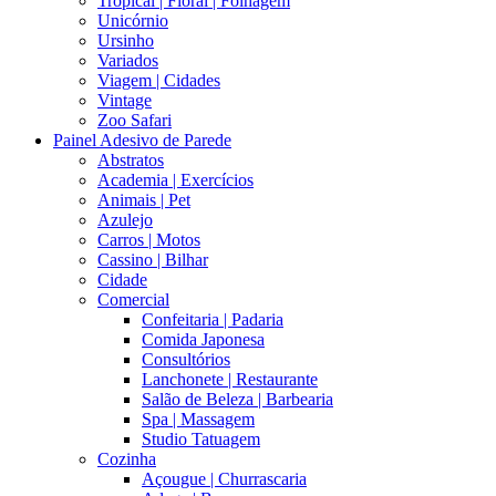
Tropical | Floral | Folhagem
Unicórnio
Ursinho
Variados
Viagem | Cidades
Vintage
Zoo Safari
Painel Adesivo de Parede
Abstratos
Academia | Exercícios
Animais | Pet
Azulejo
Carros | Motos
Cassino | Bilhar
Cidade
Comercial
Confeitaria | Padaria
Comida Japonesa
Consultórios
Lanchonete | Restaurante
Salão de Beleza | Barbearia
Spa | Massagem
Studio Tatuagem
Cozinha
Açougue | Churrascaria