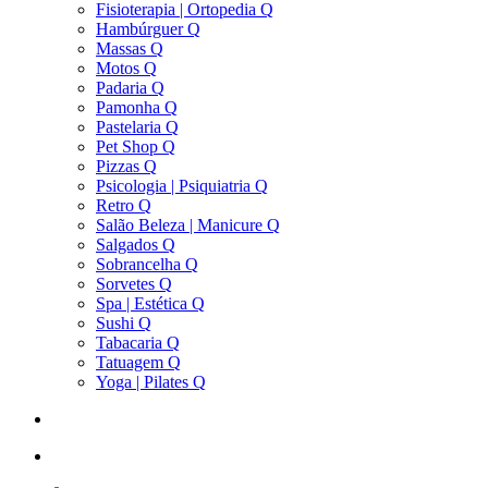
Fisioterapia | Ortopedia Q
Hambúrguer Q
Massas Q
Motos Q
Padaria Q
Pamonha Q
Pastelaria Q
Pet Shop Q
Pizzas Q
Psicologia | Psiquiatria Q
Retro Q
Salão Beleza | Manicure Q
Salgados Q
Sobrancelha Q
Sorvetes Q
Spa | Estética Q
Sushi Q
Tabacaria Q
Tatuagem Q
Yoga | Pilates Q
search
account