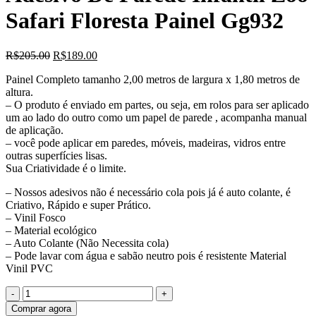
Safari Floresta Painel Gg932
O
O
R$
205.00
R$
189.00
preço
preço
Painel Completo tamanho 2,00 metros de largura x 1,80 metros de
original
atual
altura.
era:
é:
– O produto é enviado em partes, ou seja, em rolos para ser aplicado
R$205.00.
R$189.00.
um ao lado do outro como um papel de parede , acompanha manual
de aplicação.
– você pode aplicar em paredes, móveis, madeiras, vidros entre
outras superfícies lisas.
Sua Criatividade é o limite.
– Nossos adesivos não é necessário cola pois já é auto colante, é
Criativo, Rápido e super Prático.
– Vinil Fosco
– Material ecológico
– Auto Colante (Não Necessita cola)
– Pode lavar com água e sabão neutro pois é resistente Material
Vinil PVC
Quantidade
de
Comprar agora