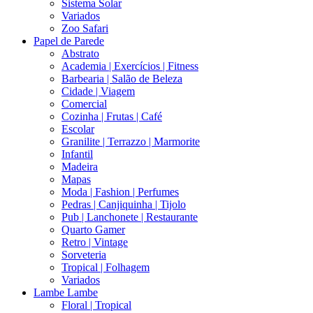
Sistema Solar
Variados
Zoo Safari
Papel de Parede
Abstrato
Academia | Exercícios | Fitness
Barbearia | Salão de Beleza
Cidade | Viagem
Comercial
Cozinha | Frutas | Café
Escolar
Granilite | Terrazzo | Marmorite
Infantil
Madeira
Mapas
Moda | Fashion | Perfumes
Pedras | Canjiquinha | Tijolo
Pub | Lanchonete | Restaurante
Quarto Gamer
Retro | Vintage
Sorveteria
Tropical | Folhagem
Variados
Lambe Lambe
Floral | Tropical