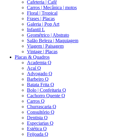
Cafeteria | Café
Carros | Mecânica | motos
Floral | Tropical
Frases | Placas
Galeria | Pop Art
Infantil L
Geométrico | Abstrato
Salão Beleza | Maquiagem
Viagem | Paisagem
Vintage | Placas
Placas & Quadros
Academia Q
Açaí Q
Advogado Q
Barbeiro Q
Batata Frita Q
Bolo | Confeitaria Q
Cachorro Quente Q
Carros Q
Churrascaria Q
Consultório Q
Dentista Q
Especiarias Q
Estética Q
Feijoada Q