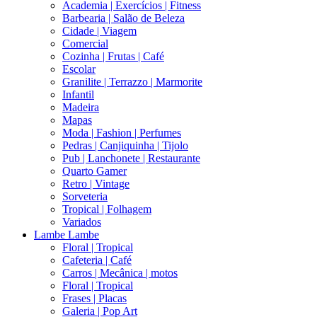
Academia | Exercícios | Fitness
Barbearia | Salão de Beleza
Cidade | Viagem
Comercial
Cozinha | Frutas | Café
Escolar
Granilite | Terrazzo | Marmorite
Infantil
Madeira
Mapas
Moda | Fashion | Perfumes
Pedras | Canjiquinha | Tijolo
Pub | Lanchonete | Restaurante
Quarto Gamer
Retro | Vintage
Sorveteria
Tropical | Folhagem
Variados
Lambe Lambe
Floral | Tropical
Cafeteria | Café
Carros | Mecânica | motos
Floral | Tropical
Frases | Placas
Galeria | Pop Art