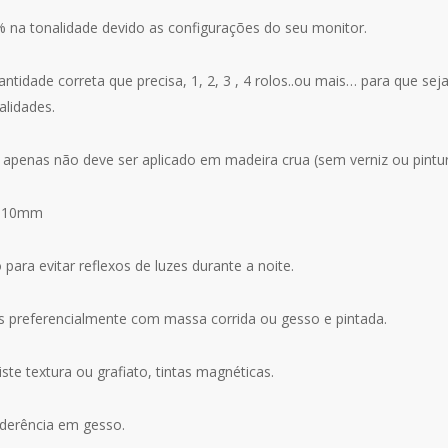
% na tonalidade devido as configurações do seu monitor.
idade correta que precisa, 1, 2, 3 , 4 rolos..ou mais… para que se
alidades.
 apenas não deve ser aplicado em madeira crua (sem verniz ou pintur
 0,10mm
para evitar reflexos de luzes durante a noite.
as preferencialmente com massa corrida ou gesso e pintada.
te textura ou grafiato, tintas magnéticas.
derência em gesso.