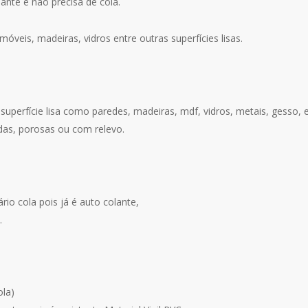
ante e não precisa de cola.
óveis, madeiras, vidros entre outras superfícies lisas.
superfície lisa como paredes, madeiras, mdf, vidros, metais, gesso, e
das, porosas ou com relevo.
io cola pois já é auto colante,
.
ola)