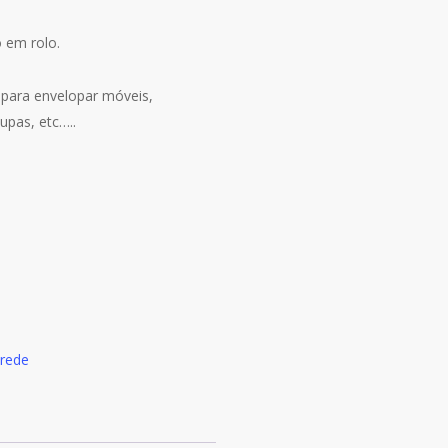
 em rolo.
 para envelopar móveis,
pas, etc…..
arede