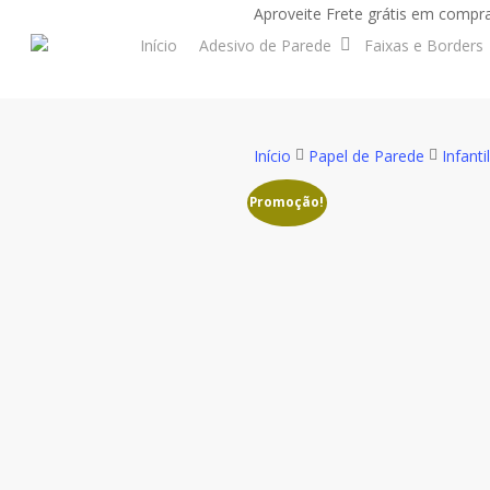
Skip
Aproveite Frete grátis em compra
to
Início
Adesivo de Parede
Faixas e Borders
main
content
Início
Papel de Parede
Infantil
Promoção!