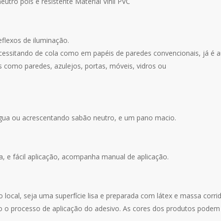
utro pois é resistente Material Vinil PVC
eflexos de iluminação.
cessitando de cola como em papéis de paredes convencionais, já é a
s como paredes, azulejos, portas, móveis, vidros ou
água ou acrescentando sabão neutro, e um pano macio.
za, e fácil aplicação, acompanha manual de aplicação.
o local, seja uma superfície lisa e preparada com látex e massa corr
o o processo de aplicação do adesivo. As cores dos produtos podem v