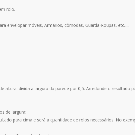
Auto
em rolo.
Adesivo
Escolar
ara envelopar móveis, Armários, cômodas, Guarda-Roupas, etc…..
A235
 altura: divida a largura da parede por 0,5. Arredonde o resultado p
s de largura:
sultado para cima e será a quantidade de rolos necessários. No exemp