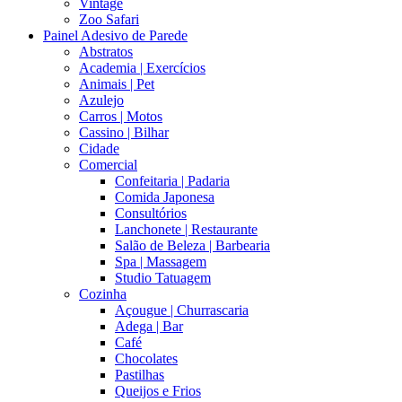
Vintage
Zoo Safari
Painel Adesivo de Parede
Abstratos
Academia | Exercícios
Animais | Pet
Azulejo
Carros | Motos
Cassino | Bilhar
Cidade
Comercial
Confeitaria | Padaria
Comida Japonesa
Consultórios
Lanchonete | Restaurante
Salão de Beleza | Barbearia
Spa | Massagem
Studio Tatuagem
Cozinha
Açougue | Churrascaria
Adega | Bar
Café
Chocolates
Pastilhas
Queijos e Frios