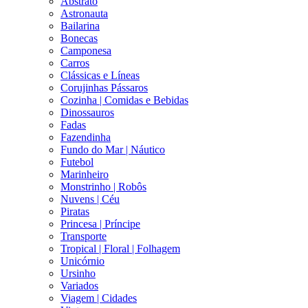
Abstrato
Astronauta
Bailarina
Bonecas
Camponesa
Carros
Clássicas e Líneas
Corujinhas Pássaros
Cozinha | Comidas e Bebidas
Dinossauros
Fadas
Fazendinha
Fundo do Mar | Náutico
Futebol
Marinheiro
Monstrinho | Robôs
Nuvens | Céu
Piratas
Princesa | Príncipe
Transporte
Tropical | Floral | Folhagem
Unicórnio
Ursinho
Variados
Viagem | Cidades