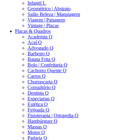
Infantil L
Geométrico | Abstrato
Salão Beleza | Maquiagem
Viagem | Paisagem
Vintage | Placas
Placas & Quadros
Academia Q
Açaí Q
Advogado Q
Barbeiro Q
Batata Frita Q
Bolo | Confeitaria Q
Cachorro Quente Q
Carros Q
Churrascaria Q
Consultório Q
Dentista Q
Especiarias Q
Estética Q
Feijoada Q
Fisioterapia | Ortopedia Q
Hambúrguer Q
Massas Q
Motos Q
Padaria Q