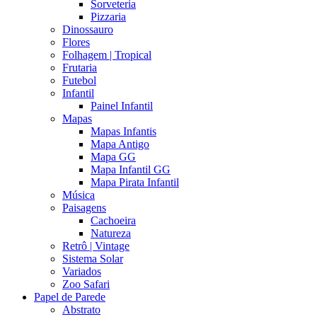
Sorveteria
Pizzaria
Dinossauro
Flores
Folhagem | Tropical
Frutaria
Futebol
Infantil
Painel Infantil
Mapas
Mapas Infantis
Mapa Antigo
Mapa GG
Mapa Infantil GG
Mapa Pirata Infantil
Música
Paisagens
Cachoeira
Natureza
Retrô | Vintage
Sistema Solar
Variados
Zoo Safari
Papel de Parede
Abstrato