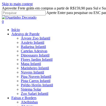
Skip to main content
Aproveite Frete grátis em compras a partir de R$159,90 para Sul e Su
Aperte Enter para pesquisar ou ESC par
Close
Search
search
account
0
Menu
Início
Adesivo de Parede
Árvore Zoo Infantil
Azulejo Infantil
Bailarina Infantil
Cartelas Adesivas
Dinossauro Infantil
Flores Jardim Infantil
Mapa Infantil
Marinheiro Infantil
Nuvens Infantil
Pipa Nuvem Infantil
Pista Carros Infantil
Prédio Heróis Infantil
Sistema Solar
Zoo Safari Infantil
Faixas e Borders
Abelhinhas