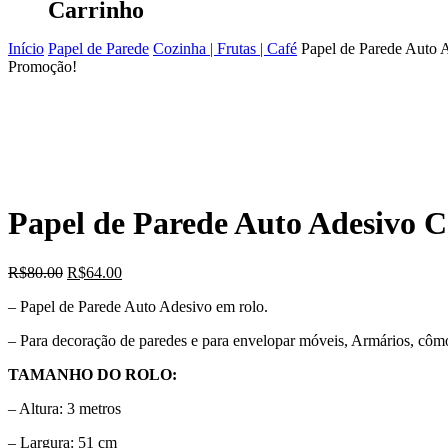
Carrinho
Início
Papel de Parede
Cozinha | Frutas | Café
Papel de Parede Auto
Promoção!
Papel de Parede Auto Adesivo 
O
O
R$
80.00
R$
64.00
preço
preço
– Papel de Parede Auto Adesivo em rolo.
original
atual
era:
é:
– Para decoração de paredes e para envelopar móveis, Armários, cô
R$80.00.
R$64.00.
TAMANHO DO ROLO:
– Altura: 3 metros
– Largura: 51 cm