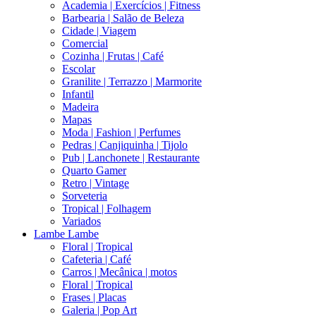
Academia | Exercícios | Fitness
Barbearia | Salão de Beleza
Cidade | Viagem
Comercial
Cozinha | Frutas | Café
Escolar
Granilite | Terrazzo | Marmorite
Infantil
Madeira
Mapas
Moda | Fashion | Perfumes
Pedras | Canjiquinha | Tijolo
Pub | Lanchonete | Restaurante
Quarto Gamer
Retro | Vintage
Sorveteria
Tropical | Folhagem
Variados
Lambe Lambe
Floral | Tropical
Cafeteria | Café
Carros | Mecânica | motos
Floral | Tropical
Frases | Placas
Galeria | Pop Art