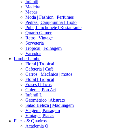
Infantil
Madeira
Mapas
Moda | Fashion | Perfumes
Pedras | Canjiquinha | Tijolo
Pub | Lanchonete | Restaurante
Quarto Gamer
Retro | Vintage
Sorveteria
Tropical | Folhagem
Variados
Lambe Lambe
Floral | Tropical
Cafeteria | Café
Carros | Mecânica | motos
Floral | Tropical
Frases | Placas
Galeria | Pop Art
Infantil L
Geométrico | Abstrato
Salão Beleza | Maquiagem
Viagem | Paisagem
Vintage | Placas
Placas & Quadros
Academia Q