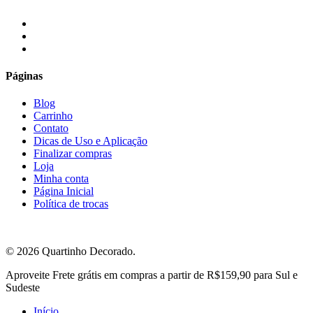
facebook
instagram
email
Páginas
Blog
Carrinho
Contato
Dicas de Uso e Aplicação
Finalizar compras
Loja
Minha conta
Página Inicial
Política de trocas
© 2026 Quartinho Decorado.
Close
Aproveite Frete grátis em compras a partir de R$159,90 para Sul e
Menu
Sudeste
Início