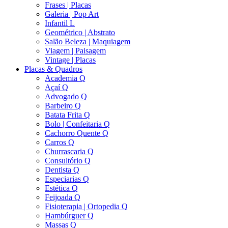
Frases | Placas
Galeria | Pop Art
Infantil L
Geométrico | Abstrato
Salão Beleza | Maquiagem
Viagem | Paisagem
Vintage | Placas
Placas & Quadros
Academia Q
Açaí Q
Advogado Q
Barbeiro Q
Batata Frita Q
Bolo | Confeitaria Q
Cachorro Quente Q
Carros Q
Churrascaria Q
Consultório Q
Dentista Q
Especiarias Q
Estética Q
Feijoada Q
Fisioterapia | Ortopedia Q
Hambúrguer Q
Massas Q