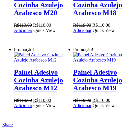
Cozinha Azulejo
Cozinha Azulejo
Arabesco M20
Arabesco M18
O
O
O
O
R$
119.00
R$
110.00
R$
119.00
R$
110.00
preço
preço
preço
preço
Adicionar
Quick View
Adicionar
Quick View
original
atual
original
atual
era:
é:
era:
é:
R$119.00.
R$110.00.
R$119.00.
R$110.00.
Promoção!
Promoção!
Painel Adesivo
Painel Adesivo
Cozinha Azulejo
Cozinha Azulejo
Arabesco M12
Arabesco M19
O
O
O
O
R$
119.00
R$
110.00
R$
119.00
R$
110.00
preço
preço
preço
preço
Adicionar
Quick View
Adicionar
Quick View
original
atual
original
atual
era:
é:
era:
é:
R$119.00.
R$110.00.
R$119.00.
R$110.00.
Share