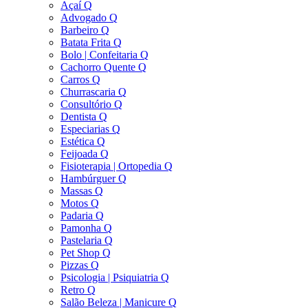
Açaí Q
Advogado Q
Barbeiro Q
Batata Frita Q
Bolo | Confeitaria Q
Cachorro Quente Q
Carros Q
Churrascaria Q
Consultório Q
Dentista Q
Especiarias Q
Estética Q
Feijoada Q
Fisioterapia | Ortopedia Q
Hambúrguer Q
Massas Q
Motos Q
Padaria Q
Pamonha Q
Pastelaria Q
Pet Shop Q
Pizzas Q
Psicologia | Psiquiatria Q
Retro Q
Salão Beleza | Manicure Q