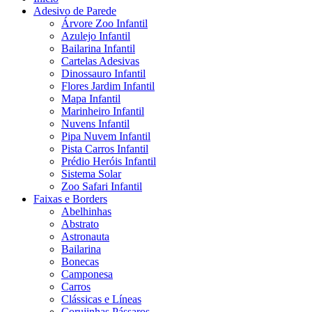
Adesivo de Parede
Árvore Zoo Infantil
Azulejo Infantil
Bailarina Infantil
Cartelas Adesivas
Dinossauro Infantil
Flores Jardim Infantil
Mapa Infantil
Marinheiro Infantil
Nuvens Infantil
Pipa Nuvem Infantil
Pista Carros Infantil
Prédio Heróis Infantil
Sistema Solar
Zoo Safari Infantil
Faixas e Borders
Abelhinhas
Abstrato
Astronauta
Bailarina
Bonecas
Camponesa
Carros
Clássicas e Líneas
Corujinhas Pássaros