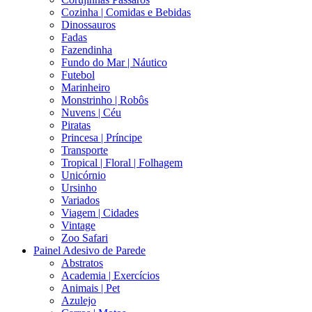
Cozinha | Comidas e Bebidas
Dinossauros
Fadas
Fazendinha
Fundo do Mar | Náutico
Futebol
Marinheiro
Monstrinho | Robôs
Nuvens | Céu
Piratas
Princesa | Príncipe
Transporte
Tropical | Floral | Folhagem
Unicórnio
Ursinho
Variados
Viagem | Cidades
Vintage
Zoo Safari
Painel Adesivo de Parede
Abstratos
Academia | Exercícios
Animais | Pet
Azulejo