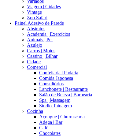
Variados
Viagem | Cidades
Vintage
Zoo Safari
Painel Adesivo de Parede
Abstratos
Academia | Exercícios
Animais | Pet
Azulejo
Carros | Motos
Cassino | Bilhar
Cidade
Comercial
Confeitaria | Padaria
Comida Japonesa
Consultórios
Lanchonete | Restaurante
Salão de Beleza | Barbearia
Spa | Massagem
Studio Tatuagem
Cozinha
Açougue | Churrascaria
Adega | Bar
Café
Chocolates