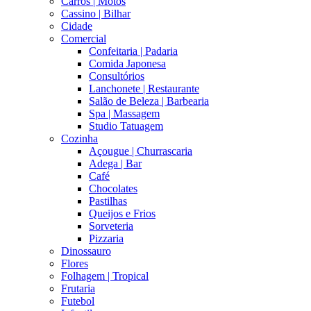
Carros | Motos
Cassino | Bilhar
Cidade
Comercial
Confeitaria | Padaria
Comida Japonesa
Consultórios
Lanchonete | Restaurante
Salão de Beleza | Barbearia
Spa | Massagem
Studio Tatuagem
Cozinha
Açougue | Churrascaria
Adega | Bar
Café
Chocolates
Pastilhas
Queijos e Frios
Sorveteria
Pizzaria
Dinossauro
Flores
Folhagem | Tropical
Frutaria
Futebol