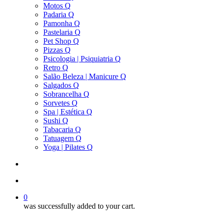
Motos Q
Padaria Q
Pamonha Q
Pastelaria Q
Pet Shop Q
Pizzas Q
Psicologia | Psiquiatria Q
Retro Q
Salão Beleza | Manicure Q
Salgados Q
Sobrancelha Q
Sorvetes Q
Spa | Estética Q
Sushi Q
Tabacaria Q
Tatuagem Q
Yoga | Pilates Q
search
account
0
was successfully added to your cart.