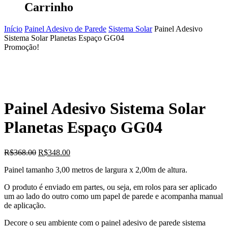
Carrinho
Início
Painel Adesivo de Parede
Sistema Solar
Painel Adesivo
Sistema Solar Planetas Espaço GG04
Promoção!
Painel Adesivo Sistema Solar
Planetas Espaço GG04
O
O
R$
368.00
R$
348.00
preço
preço
Painel tamanho 3,00 metros de largura x 2,00m de altura.
original
atual
era:
é:
O produto é enviado em partes, ou seja, em rolos para ser aplicado
R$368.00.
R$348.00.
um ao lado do outro como um papel de parede e acompanha manual
de aplicação.
Decore o seu ambiente com o painel adesivo de parede sistema