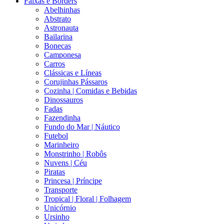
Faixas e Borders
Abelhinhas
Abstrato
Astronauta
Bailarina
Bonecas
Camponesa
Carros
Clássicas e Líneas
Corujinhas Pássaros
Cozinha | Comidas e Bebidas
Dinossauros
Fadas
Fazendinha
Fundo do Mar | Náutico
Futebol
Marinheiro
Monstrinho | Robôs
Nuvens | Céu
Piratas
Princesa | Príncipe
Transporte
Tropical | Floral | Folhagem
Unicórnio
Ursinho