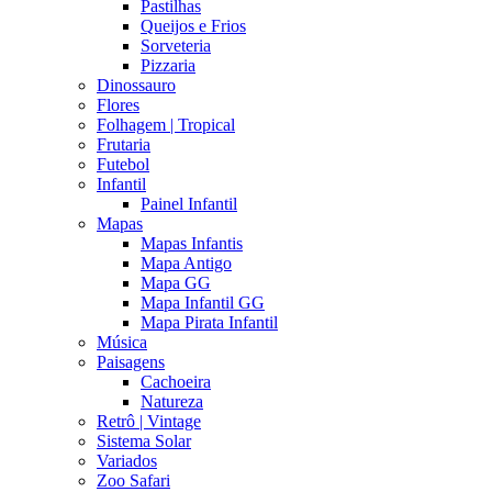
Pastilhas
Queijos e Frios
Sorveteria
Pizzaria
Dinossauro
Flores
Folhagem | Tropical
Frutaria
Futebol
Infantil
Painel Infantil
Mapas
Mapas Infantis
Mapa Antigo
Mapa GG
Mapa Infantil GG
Mapa Pirata Infantil
Música
Paisagens
Cachoeira
Natureza
Retrô | Vintage
Sistema Solar
Variados
Zoo Safari