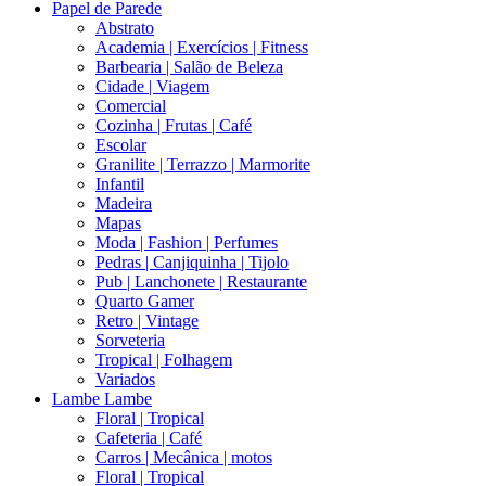
Papel de Parede
Abstrato
Academia | Exercícios | Fitness
Barbearia | Salão de Beleza
Cidade | Viagem
Comercial
Cozinha | Frutas | Café
Escolar
Granilite | Terrazzo | Marmorite
Infantil
Madeira
Mapas
Moda | Fashion | Perfumes
Pedras | Canjiquinha | Tijolo
Pub | Lanchonete | Restaurante
Quarto Gamer
Retro | Vintage
Sorveteria
Tropical | Folhagem
Variados
Lambe Lambe
Floral | Tropical
Cafeteria | Café
Carros | Mecânica | motos
Floral | Tropical