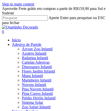
Skip to main content
Aproveite Frete grátis em compras a partir de R$159,90 para Sul e
Sudeste
Aperte Enter para pesquisar ou ESC
para fechar
Close
Search
search
account
0
Menu
Início
Adesivo de Parede
Árvore Zoo Infantil
Azulejo Infantil
Bailarina Infantil
Cartelas Adesivas
Dinossauro Infantil
Flores Jardim Infantil
Mapa Infantil
Marinheiro Infantil
Nuvens Infantil
Pipa Nuvem Infantil
Pista Carros Infantil
Prédio Heróis Infantil
Sistema Solar
Zoo Safari Infantil