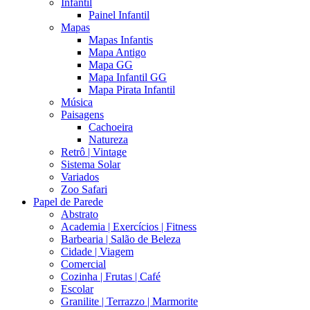
Infantil
Painel Infantil
Mapas
Mapas Infantis
Mapa Antigo
Mapa GG
Mapa Infantil GG
Mapa Pirata Infantil
Música
Paisagens
Cachoeira
Natureza
Retrô | Vintage
Sistema Solar
Variados
Zoo Safari
Papel de Parede
Abstrato
Academia | Exercícios | Fitness
Barbearia | Salão de Beleza
Cidade | Viagem
Comercial
Cozinha | Frutas | Café
Escolar
Granilite | Terrazzo | Marmorite