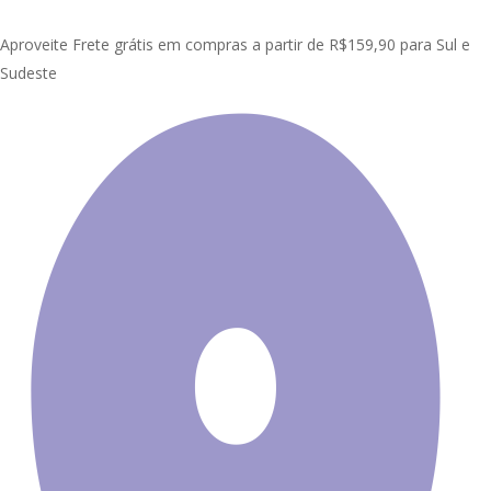
Skip
Clo
to
Aproveite Frete grátis em compras a partir de R$159,90 para Sul e
Me
main
Sudeste
content
Início
Painel Adesivo de Parede
Azulejo
Painel Adesivo Azulejo
Português Arabesco M03
Promoção!