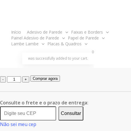
Deixe o ambiente divertido e estimule a imaginação.
O adesivo de parede azulejo é uma forma rápida, prática e criativa
de decorar.
acco
Início
Adesivo de Parede
Faixas e Borders
Painel Adesivo de Parede
Papel de Parede
Por isso conte com toda a qualidade e praticidade de nossos
Lambe Lambe
Placas & Quadros
adesivos decorativos!
search
account
0
was successfully added to your cart.
Fácil de aplicar, além disso acompanha manual de aplicação.
Quantidade
Comprar agora
de
Painel
Adesivo
Consulte o frete e o prazo de entrega:
Azulejo
Consultar
Português
Não sei meu cep
Arabesco