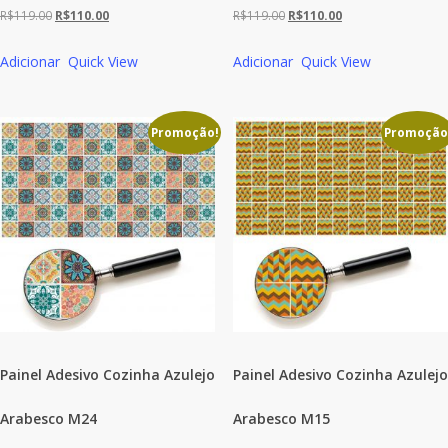
O
O
O
O
R$
119.00
R$
110.00
R$
119.00
R$
110.00
preço
preço
preço
preço
Adicionar
Quick View
Adicionar
Quick View
original
atual
original
atual
era:
é:
era:
é:
R$119.00.
R$110.00.
R$119.00.
R$110.00.
Promoção!
Promoção
Painel Adesivo Cozinha Azulejo
Painel Adesivo Cozinha Azulejo
Arabesco M24
Arabesco M15