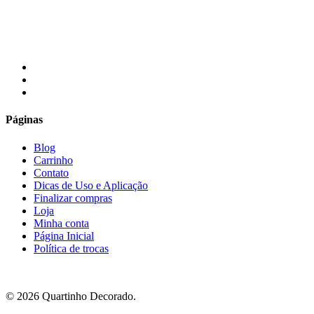
R$119.00.
R$110.00.
R$119.00.
R$110.00.
R$119.00.
R$110.00.
R$119.00.
R$11
facebook
instagram
email
Páginas
Blog
Carrinho
Contato
Dicas de Uso e Aplicação
Finalizar compras
Loja
Minha conta
Página Inicial
Política de trocas
© 2026 Quartinho Decorado.