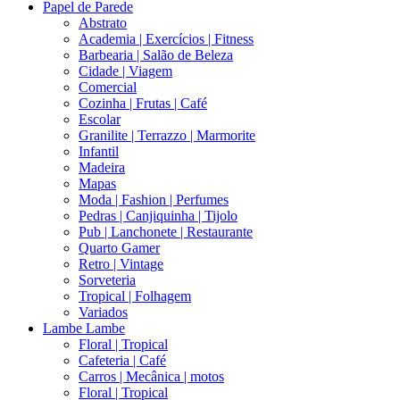
Papel de Parede
Abstrato
Academia | Exercícios | Fitness
Barbearia | Salão de Beleza
Cidade | Viagem
Comercial
Cozinha | Frutas | Café
Escolar
Granilite | Terrazzo | Marmorite
Infantil
Madeira
Mapas
Moda | Fashion | Perfumes
Pedras | Canjiquinha | Tijolo
Pub | Lanchonete | Restaurante
Quarto Gamer
Retro | Vintage
Sorveteria
Tropical | Folhagem
Variados
Lambe Lambe
Floral | Tropical
Cafeteria | Café
Carros | Mecânica | motos
Floral | Tropical