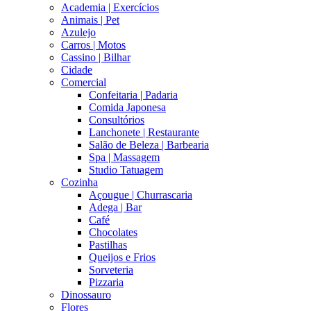
Academia | Exercícios
Animais | Pet
Azulejo
Carros | Motos
Cassino | Bilhar
Cidade
Comercial
Confeitaria | Padaria
Comida Japonesa
Consultórios
Lanchonete | Restaurante
Salão de Beleza | Barbearia
Spa | Massagem
Studio Tatuagem
Cozinha
Açougue | Churrascaria
Adega | Bar
Café
Chocolates
Pastilhas
Queijos e Frios
Sorveteria
Pizzaria
Dinossauro
Flores