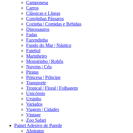
Camponesa
Carros
Clássicas e Líneas
Corujinhas Pássaros
Cozinha | Comidas e Bebidas
Dinossauros
Fadas
Fazendinha
Fundo do Mar | Náutico
Futebol
Marinheiro
Monstrinho | Robôs
Nuvens | Céu
Piratas
Princesa | Príncipe
Transporte
Tropical | Floral | Folhagem
Unicórnio
Ursinho
Variados
Viagem | Cidades
Vintage
Zoo Safari
Painel Adesivo de Parede
Abstratos