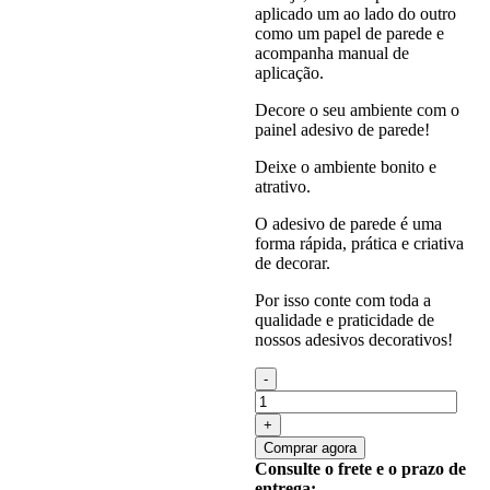
aplicado um ao lado do outro
como um papel de parede e
acompanha manual de
aplicação.
Decore o seu ambiente com o
painel adesivo de parede!
Deixe o ambiente bonito e
atrativo.
O adesivo de parede é uma
forma rápida, prática e criativa
de decorar.
Por isso conte com toda a
qualidade e praticidade de
nossos adesivos decorativos!
Quantidade
de
Painel
Adesivo
Comprar agora
Parede
Consulte o frete e o prazo de
Viva
entrega: