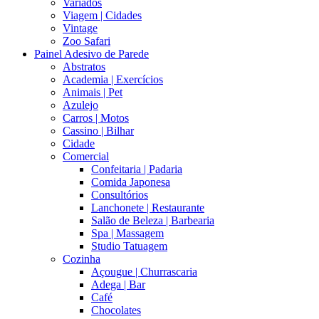
Variados
Viagem | Cidades
Vintage
Zoo Safari
Painel Adesivo de Parede
Abstratos
Academia | Exercícios
Animais | Pet
Azulejo
Carros | Motos
Cassino | Bilhar
Cidade
Comercial
Confeitaria | Padaria
Comida Japonesa
Consultórios
Lanchonete | Restaurante
Salão de Beleza | Barbearia
Spa | Massagem
Studio Tatuagem
Cozinha
Açougue | Churrascaria
Adega | Bar
Café
Chocolates