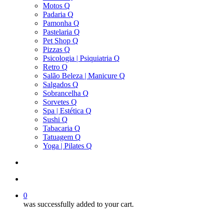
Motos Q
Padaria Q
Pamonha Q
Pastelaria Q
Pet Shop Q
Pizzas Q
Psicologia | Psiquiatria Q
Retro Q
Salão Beleza | Manicure Q
Salgados Q
Sobrancelha Q
Sorvetes Q
Spa | Estética Q
Sushi Q
Tabacaria Q
Tatuagem Q
Yoga | Pilates Q
search
account
0
was successfully added to your cart.