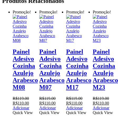
Produtos Relacionados
Promoção!
Promoção!
Promoção!
Promoção!
Painel
Painel
Painel
Painel
Adesivo
Adesivo
Adesivo
Adesivo
Cozinha
Cozinha
Cozinha
Cozinha
Azulejo
Azulejo
Azulejo
Azulejo
Arabesco
Arabesco
Arabesco
Arabesco
M08
M07
M17
M23
R$
119.00
R$
119.00
R$
119.00
R$
119.00
O
O
O
O
O
O
O
O
R$
110.00
R$
110.00
R$
110.00
R$
110.00
preço
preço
preço
preço
preço
preço
preço
preço
Adicionar
Adicionar
Adicionar
Adicionar
original
atual
original
atual
original
atual
original
atual
Quick View
Quick View
Quick View
Quick View
era:
é:
era:
é:
era:
é:
era:
é: