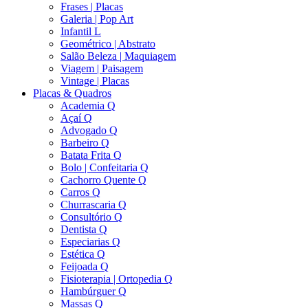
Frases | Placas
Galeria | Pop Art
Infantil L
Geométrico | Abstrato
Salão Beleza | Maquiagem
Viagem | Paisagem
Vintage | Placas
Placas & Quadros
Academia Q
Açaí Q
Advogado Q
Barbeiro Q
Batata Frita Q
Bolo | Confeitaria Q
Cachorro Quente Q
Carros Q
Churrascaria Q
Consultório Q
Dentista Q
Especiarias Q
Estética Q
Feijoada Q
Fisioterapia | Ortopedia Q
Hambúrguer Q
Massas Q