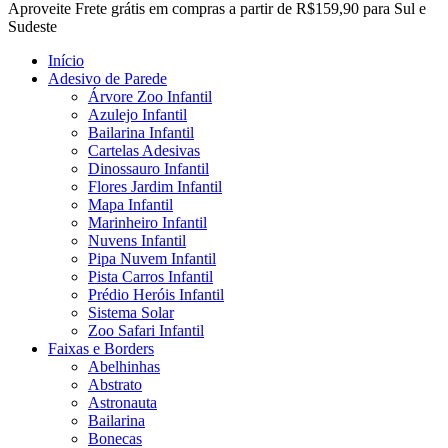
Close
Aproveite Frete grátis em compras a partir de R$159,90 para Sul e
Menu
Sudeste
Início
Adesivo de Parede
Árvore Zoo Infantil
Azulejo Infantil
Bailarina Infantil
Cartelas Adesivas
Dinossauro Infantil
Flores Jardim Infantil
Mapa Infantil
Marinheiro Infantil
Nuvens Infantil
Pipa Nuvem Infantil
Pista Carros Infantil
Prédio Heróis Infantil
Sistema Solar
Zoo Safari Infantil
Faixas e Borders
Abelhinhas
Abstrato
Astronauta
Bailarina
Bonecas