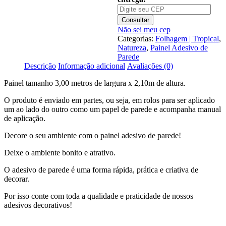
Folhagem
Tropical
GG754
Consultar
Não sei meu cep
Categorias:
Folhagem | Tropical
,
Natureza
,
Painel Adesivo de
Parede
Descrição
Informação adicional
Avaliações (0)
Painel tamanho 3,00 metros de largura x 2,10m de altura.
O produto é enviado em partes, ou seja, em rolos para ser aplicado
um ao lado do outro como um papel de parede e acompanha manual
de aplicação.
Decore o seu ambiente com o painel adesivo de parede!
Deixe o ambiente bonito e atrativo.
O adesivo de parede é uma forma rápida, prática e criativa de
decorar.
Por isso conte com toda a qualidade e praticidade de nossos
adesivos decorativos!