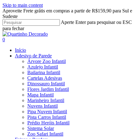
Skip to main content
Aproveite Frete grátis em compras a partir de R$159,90 para Sul e
Sudeste
Aperte Enter para pesquisar ou ESC
para fechar
Close
Search
search
account
0
Menu
Início
Adesivo de Parede
Árvore Zoo Infantil
Azulejo Infantil
Bailarina Infantil
Cartelas Adesivas
Dinossauro Infantil
Flores Jardim Infantil
Mapa Infantil
Marinheiro Infantil
Nuvens Infantil
Pipa Nuvem Infantil
Pista Carros Infantil
Prédio Heróis Infantil
Sistema Solar
Zoo Safari Infantil