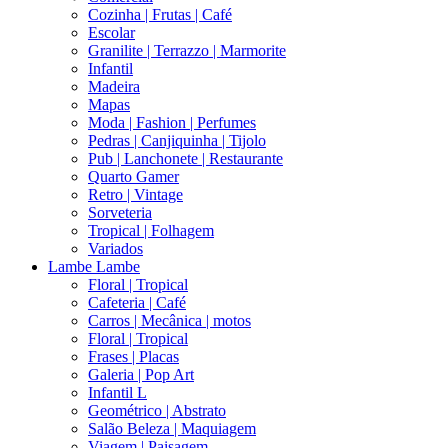
Cozinha | Frutas | Café
Escolar
Granilite | Terrazzo | Marmorite
Infantil
Madeira
Mapas
Moda | Fashion | Perfumes
Pedras | Canjiquinha | Tijolo
Pub | Lanchonete | Restaurante
Quarto Gamer
Retro | Vintage
Sorveteria
Tropical | Folhagem
Variados
Lambe Lambe
Floral | Tropical
Cafeteria | Café
Carros | Mecânica | motos
Floral | Tropical
Frases | Placas
Galeria | Pop Art
Infantil L
Geométrico | Abstrato
Salão Beleza | Maquiagem
Viagem | Paisagem