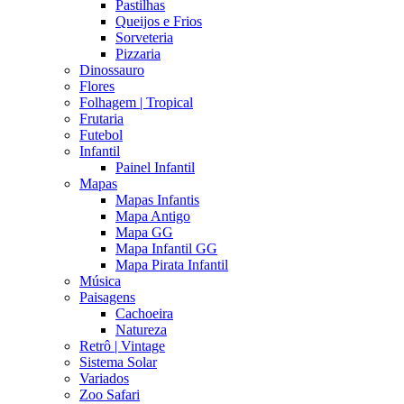
Pastilhas
Queijos e Frios
Sorveteria
Pizzaria
Dinossauro
Flores
Folhagem | Tropical
Frutaria
Futebol
Infantil
Painel Infantil
Mapas
Mapas Infantis
Mapa Antigo
Mapa GG
Mapa Infantil GG
Mapa Pirata Infantil
Música
Paisagens
Cachoeira
Natureza
Retrô | Vintage
Sistema Solar
Variados
Zoo Safari