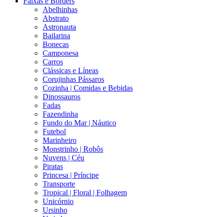
Faixas e Borders
Abelhinhas
Abstrato
Astronauta
Bailarina
Bonecas
Camponesa
Carros
Clássicas e Líneas
Corujinhas Pássaros
Cozinha | Comidas e Bebidas
Dinossauros
Fadas
Fazendinha
Fundo do Mar | Náutico
Futebol
Marinheiro
Monstrinho | Robôs
Nuvens | Céu
Piratas
Princesa | Príncipe
Transporte
Tropical | Floral | Folhagem
Unicórnio
Ursinho