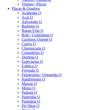
Vintage | Placas
Placas & Quadros
Academia Q
Açaí Q
Advogado Q
Barbeiro Q
Batata Frita Q
Bolo | Confeitaria Q
Cachorro Quente Q
Carros Q
Churrascaria Q
Consultório Q
Dentista Q
Especiarias Q
Estética Q
Feijoada Q
Fisioterapia | Ortopedia Q
Hambúrguer Q
Massas Q
Motos Q
Padaria Q
Pamonha Q
Pastelaria Q
Pet Shop Q