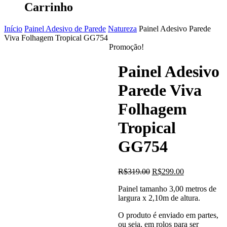
Carrinho
Início
Painel Adesivo de Parede
Natureza
Painel Adesivo Parede
Viva Folhagem Tropical GG754
Promoção!
Painel Adesivo
Parede Viva
Folhagem
Tropical
GG754
O
O
R$
319.00
R$
299.00
preço
preço
Painel tamanho 3,00 metros de
original
atual
largura x 2,10m de altura.
era:
é:
R$319.00.
R$299.00.
O produto é enviado em partes,
ou seja, em rolos para ser