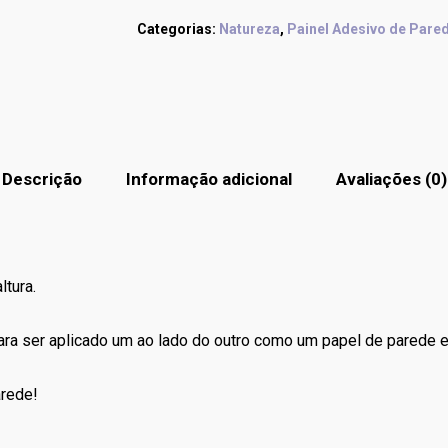
Categorias:
Natureza
,
Painel Adesivo de Pare
Descrição
Informação adicional
Avaliações (0)
ltura.
para ser aplicado um ao lado do outro como um papel de parede 
arede!