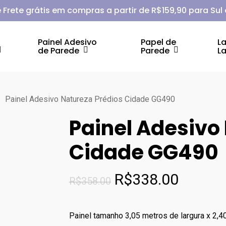
 Frete grátis em compras a partir de R$159,90 para Sul
Painel Adesivo
Papel de
L
de Parede
Parede
L
Painel Adesivo Natureza Prédios Cidade GG490
Painel Adesivo
Cidade GG490
O
O
R$
338.00
R$
358.00
preço
preço
original
atual
Painel tamanho 3,05 metros de largura x 2,40
era:
é: