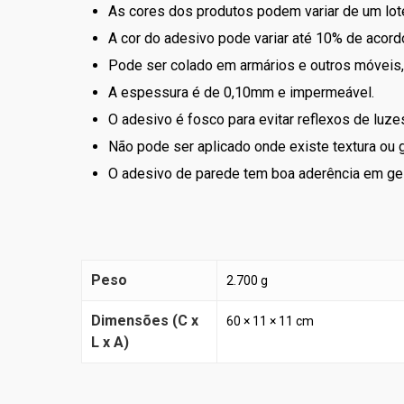
As cores dos produtos podem variar de um lote
A cor do adesivo pode variar até 10% de acordo
Pode ser colado em armários e outros móveis, 
A espessura é de 0,10mm e impermeável.
O adesivo é fosco para evitar reflexos de luzes
Não pode ser aplicado onde existe textura ou g
O adesivo de parede tem boa aderência em ge
Peso
2.700 g
Dimensões (C x
60 × 11 × 11 cm
L x A)