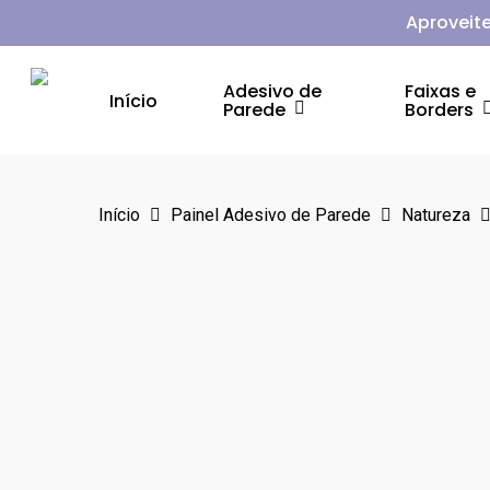
Skip
Aproveite
to
main
Adesivo de
Faixas e
Início
Parede
Borders
content
Aperte Enter para pesquisar ou ESC para fechar
Início
Painel Adesivo de Parede
Natureza