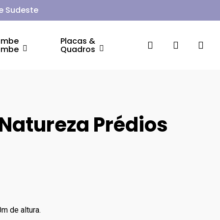
 e Sudeste
ambe
Placas &
search
account
ambe
Quadros
 Natureza Prédios
m de altura.