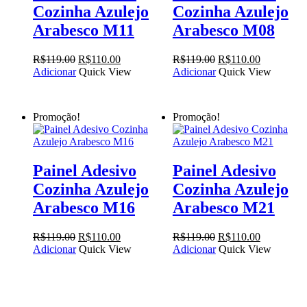
Cozinha Azulejo
Cozinha Azulejo
Arabesco M11
Arabesco M08
O
O
O
O
R$
119.00
R$
110.00
R$
119.00
R$
110.00
preço
preço
preço
preço
Adicionar
Quick View
Adicionar
Quick View
original
atual
original
atual
era:
é:
era:
é:
R$119.00.
R$110.00.
R$119.00.
R$110.00.
Promoção!
Promoção!
Painel Adesivo
Painel Adesivo
Cozinha Azulejo
Cozinha Azulejo
Arabesco M16
Arabesco M21
O
O
O
O
R$
119.00
R$
110.00
R$
119.00
R$
110.00
preço
preço
preço
preço
Adicionar
Quick View
Adicionar
Quick View
original
atual
original
atual
era:
é:
era:
é:
R$119.00.
R$110.00.
R$119.00.
R$110.00.