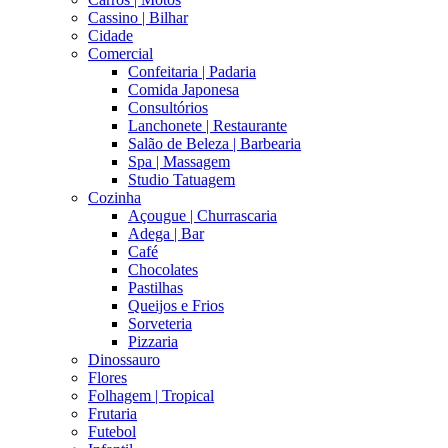
Cassino | Bilhar
Cidade
Comercial
Confeitaria | Padaria
Comida Japonesa
Consultórios
Lanchonete | Restaurante
Salão de Beleza | Barbearia
Spa | Massagem
Studio Tatuagem
Cozinha
Açougue | Churrascaria
Adega | Bar
Café
Chocolates
Pastilhas
Queijos e Frios
Sorveteria
Pizzaria
Dinossauro
Flores
Folhagem | Tropical
Frutaria
Futebol