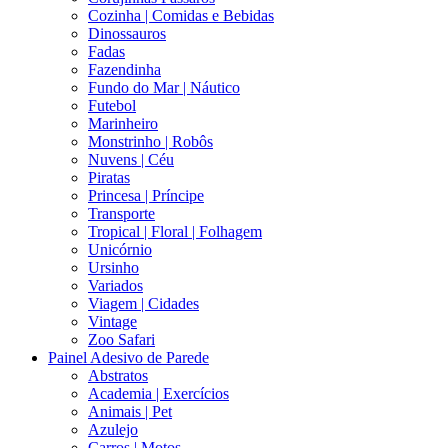
Cozinha | Comidas e Bebidas
Dinossauros
Fadas
Fazendinha
Fundo do Mar | Náutico
Futebol
Marinheiro
Monstrinho | Robôs
Nuvens | Céu
Piratas
Princesa | Príncipe
Transporte
Tropical | Floral | Folhagem
Unicórnio
Ursinho
Variados
Viagem | Cidades
Vintage
Zoo Safari
Painel Adesivo de Parede
Abstratos
Academia | Exercícios
Animais | Pet
Azulejo
Carros | Motos