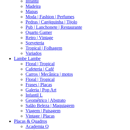
Infantil
Madeira
Mapas
Moda | Fashion | Perfumes
Pedras | Canjiquinha | Tijolo
Pub | Lanchonete | Restaurante
Quarto Gamer
Retro | Vintage
Sorveteria
Tropical | Folhagem
Variados
Lambe Lambe
Floral | Tropical
Cafeteria | Café
Carros | Mecânica | motos
Floral | Tropical
Frases | Placas
Galeria | Pop Art
Infantil L
Geométrico | Abstrato
Salão Beleza | Maquiagem
Viagem | Paisagem
Vintage | Placas
Placas & Quadros
Academia Q