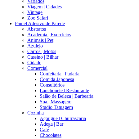
Variados
Viagem | Cidades
Vintage
Zoo Safari
Painel Adesivo de Parede
Abstratos
Academia | Exercícios
Animais | Pet
Azulejo
Carros | Motos
Cassino | Bilhar
Cidade
Comercial
Confeitaria | Padaria
Comida Japonesa
Consultórios
Lanchonete | Restaurante
Salão de Beleza | Barbearia
Spa | Massagem
Studio Tatuagem
Cozinha
Açougue | Churrascaria
Adega | Bar
Café
Chocolates