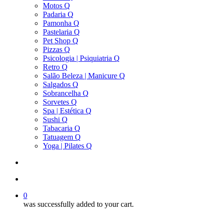
Motos Q
Padaria Q
Pamonha Q
Pastelaria Q
Pet Shop Q
Pizzas Q
Psicologia | Psiquiatria Q
Retro Q
Salão Beleza | Manicure Q
Salgados Q
Sobrancelha Q
Sorvetes Q
Spa | Estética Q
Sushi Q
Tabacaria Q
Tatuagem Q
Yoga | Pilates Q
search
account
0
was successfully added to your cart.