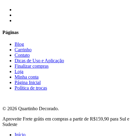
facebook
instagram
email
Páginas
Blog
Carrinho
Contato
Dicas de Uso e Aplicação
Finalizar compras
Loja
Minha conta
Página Inicial
Política de trocas
© 2026 Quartinho Decorado.
Close
Aproveite Frete grátis em compras a partir de R$159,90 para Sul e
Menu
Sudeste
Início