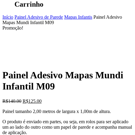
Carrinho
Início
Painel Adesivo de Parede
Mapas Infantis
Painel Adesivo
Mapas Mundi Infantil M09
Promoção!
Painel Adesivo Mapas Mundi
Infantil M09
O
O
R$
140.00
R$
125.00
preço
preço
Painel tamanho 2,00 metros de largura x 1,00m de altura.
original
atual
era:
é:
O produto é enviado em partes, ou seja, em rolos para ser aplicado
R$140.00.
R$125.00.
um ao lado do outro como um papel de parede e acompanha manual
de aplicação.