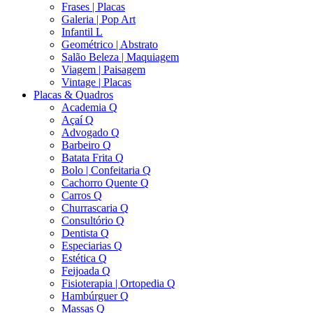
Frases | Placas
Galeria | Pop Art
Infantil L
Geométrico | Abstrato
Salão Beleza | Maquiagem
Viagem | Paisagem
Vintage | Placas
Placas & Quadros
Academia Q
Açaí Q
Advogado Q
Barbeiro Q
Batata Frita Q
Bolo | Confeitaria Q
Cachorro Quente Q
Carros Q
Churrascaria Q
Consultório Q
Dentista Q
Especiarias Q
Estética Q
Feijoada Q
Fisioterapia | Ortopedia Q
Hambúrguer Q
Massas Q