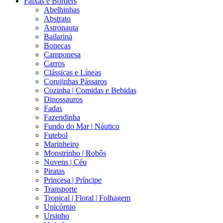
Faixas e Borders
Abelhinhas
Abstrato
Astronauta
Bailarina
Bonecas
Camponesa
Carros
Clássicas e Líneas
Corujinhas Pássaros
Cozinha | Comidas e Bebidas
Dinossauros
Fadas
Fazendinha
Fundo do Mar | Náutico
Futebol
Marinheiro
Monstrinho | Robôs
Nuvens | Céu
Piratas
Princesa | Príncipe
Transporte
Tropical | Floral | Folhagem
Unicórnio
Ursinho