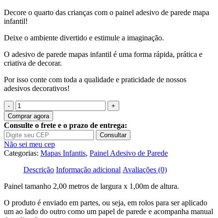
Decore o quarto das crianças com o painel adesivo de parede mapa
infantil!
Deixe o ambiente divertido e estimule a imaginação.
O adesivo de parede mapas infantil é uma forma rápida, prática e
criativa de decorar.
Por isso conte com toda a qualidade e praticidade de nossos
adesivos decorativos!
Quantidade
de
Comprar agora
Painel
Consulte o frete e o prazo de entrega:
Adesivo
Consultar
Mapas
Não sei meu cep
Mundi
Categorias:
Mapas Infantis
,
Painel Adesivo de Parede
Infantil
M09
Descrição
Informação adicional
Avaliações (0)
Painel tamanho 2,00 metros de largura x 1,00m de altura.
O produto é enviado em partes, ou seja, em rolos para ser aplicado
um ao lado do outro como um papel de parede e acompanha manual