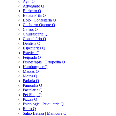
Açaí Q
Advogado Q
Barbeiro Q
Batata Frita Q
Bolo | Confeitaria Q
Cachorro Quente Q
Carros Q
Churrascaria Q
Consultório Q
Dentista Q
Especiarias Q
Estética Q
Feijoada Q
Fisioterapia | Ortopedia Q
Hambúrguer Q
Massas Q
Motos Q
Padaria Q
Pamonha Q
Pastelaria Q
Pet Shop Q
Pizzas Q
Psicologia | Psiquiatria Q
Retro Q
Salão Beleza | Manicure Q