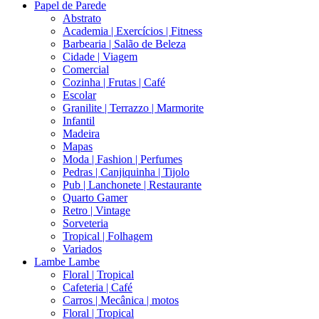
Papel de Parede
Abstrato
Academia | Exercícios | Fitness
Barbearia | Salão de Beleza
Cidade | Viagem
Comercial
Cozinha | Frutas | Café
Escolar
Granilite | Terrazzo | Marmorite
Infantil
Madeira
Mapas
Moda | Fashion | Perfumes
Pedras | Canjiquinha | Tijolo
Pub | Lanchonete | Restaurante
Quarto Gamer
Retro | Vintage
Sorveteria
Tropical | Folhagem
Variados
Lambe Lambe
Floral | Tropical
Cafeteria | Café
Carros | Mecânica | motos
Floral | Tropical