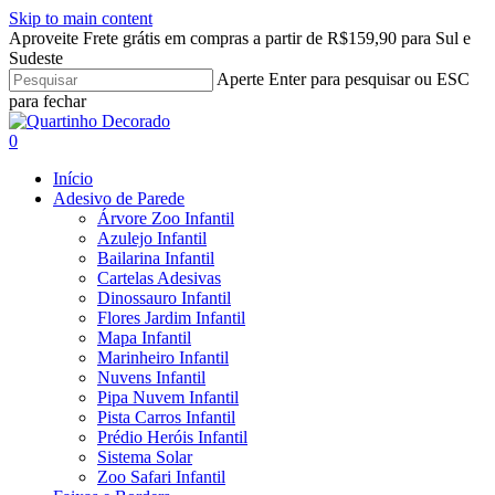
Skip to main content
Aproveite Frete grátis em compras a partir de R$159,90 para Sul e
Sudeste
Aperte Enter para pesquisar ou ESC
para fechar
Close
Search
search
account
0
Menu
Início
Adesivo de Parede
Árvore Zoo Infantil
Azulejo Infantil
Bailarina Infantil
Cartelas Adesivas
Dinossauro Infantil
Flores Jardim Infantil
Mapa Infantil
Marinheiro Infantil
Nuvens Infantil
Pipa Nuvem Infantil
Pista Carros Infantil
Prédio Heróis Infantil
Sistema Solar
Zoo Safari Infantil