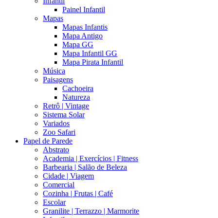
Infantil
Painel Infantil
Mapas
Mapas Infantis
Mapa Antigo
Mapa GG
Mapa Infantil GG
Mapa Pirata Infantil
Música
Paisagens
Cachoeira
Natureza
Retrô | Vintage
Sistema Solar
Variados
Zoo Safari
Papel de Parede
Abstrato
Academia | Exercícios | Fitness
Barbearia | Salão de Beleza
Cidade | Viagem
Comercial
Cozinha | Frutas | Café
Escolar
Granilite | Terrazzo | Marmorite