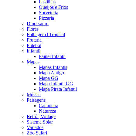
Pastilhas
Queijos e Frios
Sorveteria
Pizzaria
Dinossauro
Flores
Folhagem | Tropical
Frutaria
Futebol
Infantil
Painel Infantil
Mapas
Mapas Infantis
Mapa Antigo
Mapa GG
Mapa Infantil GG
Mapa Pirata Infantil
Música
Paisagens
Cachoeira
Natureza
Retrô | Vintage
Sistema Solar
Variados
Zoo Safari