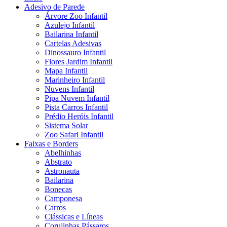
Adesivo de Parede
Árvore Zoo Infantil
Azulejo Infantil
Bailarina Infantil
Cartelas Adesivas
Dinossauro Infantil
Flores Jardim Infantil
Mapa Infantil
Marinheiro Infantil
Nuvens Infantil
Pipa Nuvem Infantil
Pista Carros Infantil
Prédio Heróis Infantil
Sistema Solar
Zoo Safari Infantil
Faixas e Borders
Abelhinhas
Abstrato
Astronauta
Bailarina
Bonecas
Camponesa
Carros
Clássicas e Líneas
Corujinhas Pássaros