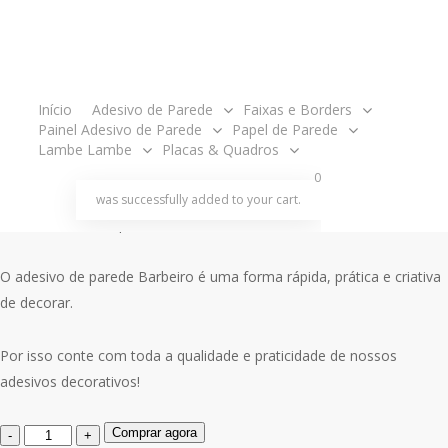
original
atual
Painel tamanho 2,00 metros de largura x 1,00m de altura.
era:
é:
R$140.00.
R$110.00.
O produto é enviado em partes, ou seja, em rolos para ser aplicado
um ao lado do outro como um papel de parede e acompanha
acco
Início
Adesivo de Parede
Faixas e Borders
manual de aplicação.
Painel Adesivo de Parede
Papel de Parede
Lambe Lambe
Placas & Quadros
search
account
Decore o seu ambiente com o painel adesivo de parede Barbeiro !
0
was successfully added to your cart.
Deixe o ambiente profissional e atrativo.
O adesivo de parede Barbeiro é uma forma rápida, prática e criativa
de decorar.
Por isso conte com toda a qualidade e praticidade de nossos
adesivos decorativos!
Quantidade
Comprar agora