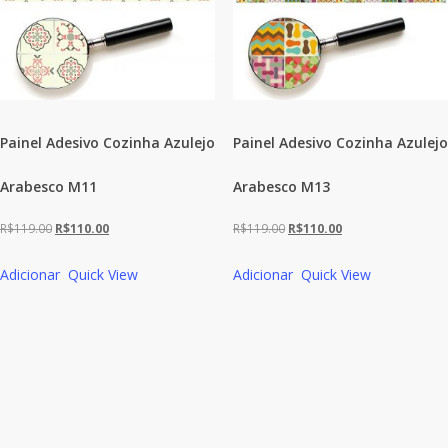
Painel Adesivo Cozinha Azulejo
Painel Adesivo Cozinha Azulejo
Arabesco M11
Arabesco M13
O
O
O
O
R$
119.00
R$
110.00
R$
119.00
R$
110.00
preço
preço
preço
preço
Adicionar
Quick View
Adicionar
Quick View
original
atual
original
atual
era:
é:
era:
é:
R$119.00.
R$110.00.
R$119.00.
R$110.00.