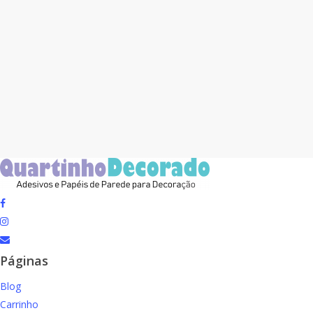
facebook
instagram
email
Páginas
Blog
Carrinho