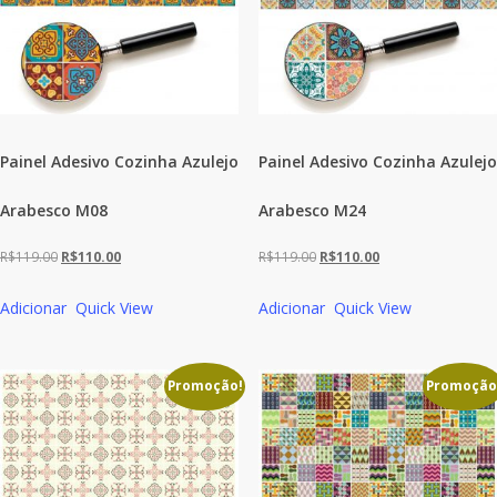
Painel Adesivo Cozinha Azulejo
Painel Adesivo Cozinha Azulejo
Arabesco M08
Arabesco M24
O
O
O
O
R$
119.00
R$
110.00
R$
119.00
R$
110.00
preço
preço
preço
preço
Adicionar
Quick View
Adicionar
Quick View
original
atual
original
atual
era:
é:
era:
é:
R$119.00.
R$110.00.
R$119.00.
R$110.00.
Promoção!
Promoção