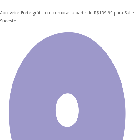
Skip
Clo
to
Aproveite Frete grátis em compras a partir de R$159,90 para Sul e
Me
main
Sudeste
content
Início
Painel Adesivo de Parede
Salão de Beleza | Barbearia
Painel Adesivo Barbeiro Barba Barber Shop S207
Promoção!