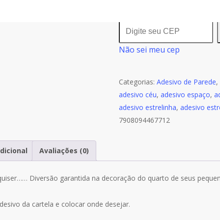
Parede
Consulte o frete e o praz
Estrelinhas
Rosa
Não sei meu cep
Tons
Pasteis
Bebe
Categorias:
Adesivo de Parede
,
205un
adesivo céu
,
adesivo espaço
,
a
R24
adesivo estrelinha
,
adesivo estr
7908094467712
dicional
Avaliações (0)
quiser…… Diversão garantida na decoração do quarto de seus peque
adesivo da cartela e colocar onde desejar.