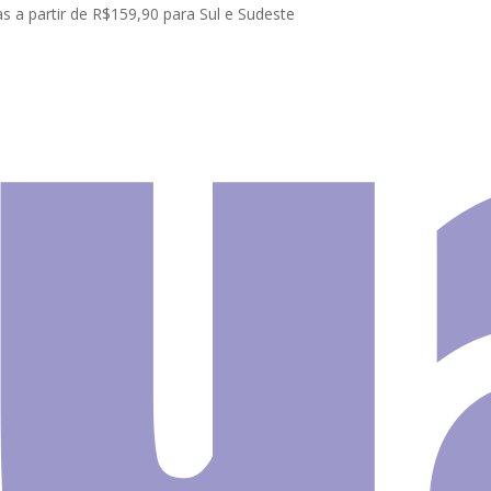
s a partir de R$159,90 para Sul e Sudeste
las Adesivas
Adesivo Parede Estrelinhas Rosa Tons Pasteis Bebe 2
Adesivo
Estreli
Rosa To
Pasteis