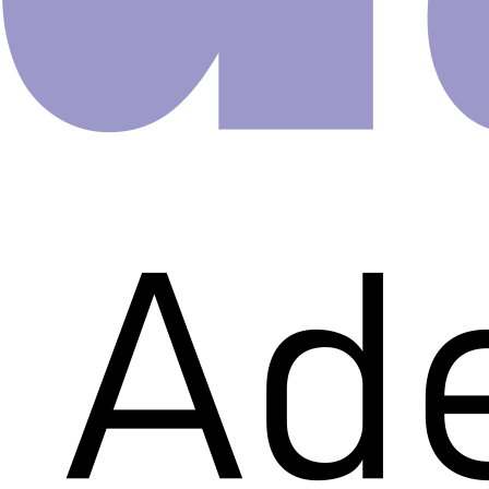
205un 
R$
48.00
Adesivo para você aplicar como
decoração do quarto de seus p
Fácil aplicação, é só destacar o
onde desejar.
*Especificações:
Kit Formado por 205 estrelas.
Tamanhos: 5cm, 3,5cm e 2cm
Quantidade
Comprar agora
de
Adesivo