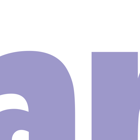
05un R24
 Parede
nhas
ns
 Bebe