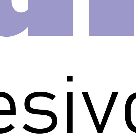
R24
 quiser…… Diversão garantida na
equenos.
 adesivo da cartela e colocar