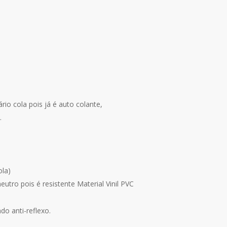
io cola pois já é auto colante,
.
ola)
utro pois é resistente Material Vinil PVC
do anti-reflexo.