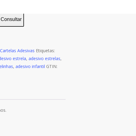
o de entrega:
Consultar
Cartelas Adesivas
Etiquetas:
desivo estrela
,
adesivo estrelas
,
elinhas
,
adesivo infantil
GTIN:
nos.