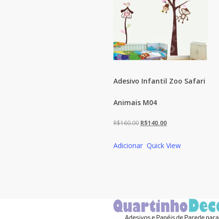
Adesivo Infantil Zoo Safari
Animais M04
O
O
R$
160.00
R$
140.00
preço
preço
Adicionar
Quick View
original
atual
era:
é:
R$160.00.
R$140.00.