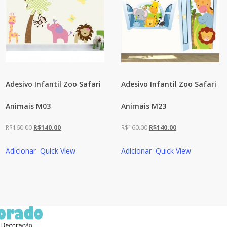
Adesivo Infantil Zoo Safari
Adesivo Infantil Zoo Safari
Animais M03
Animais M23
O
O
O
O
R$
160.00
R$
140.00
R$
160.00
R$
140.00
preço
preço
preço
preço
Adicionar
Quick View
Adicionar
Quick View
original
atual
original
atual
era:
é:
era:
é:
R$160.00.
R$140.00.
R$160.00.
R$140.00.