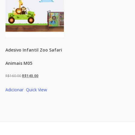
Adesivo Infantil Zoo Safari
Animais M05
O
O
R$
160.00
R$
140.00
preço
preço
Adicionar
Quick View
original
atual
era:
é:
R$160.00.
R$140.00.