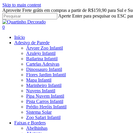
Skip to main content
Aproveite Frete grátis em compras a partir de R$159,90 para Sul e Su
Aperte Enter para pesquisar ou ESC par
Close
Search
search
account
0
Menu
Início
Adesivo de Parede
Árvore Zoo Infantil
Azulejo Infantil
Bailarina Infantil
Cartelas Adesivas
Dinossauro Infantil
Flores Jardim Infantil
Mapa Infantil
Marinheiro Infantil
Nuvens Infantil
Pipa Nuvem Infantil
Pista Carros Infantil
Prédio Heróis Infantil
Sistema Solar
Zoo Safari Infantil
Faixas e Borders
Abelhinhas