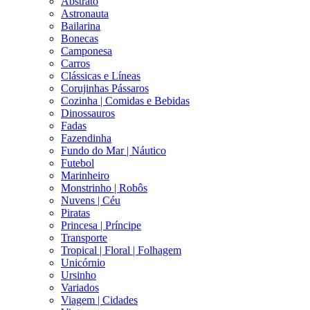
Abstrato
Astronauta
Bailarina
Bonecas
Camponesa
Carros
Clássicas e Líneas
Corujinhas Pássaros
Cozinha | Comidas e Bebidas
Dinossauros
Fadas
Fazendinha
Fundo do Mar | Náutico
Futebol
Marinheiro
Monstrinho | Robôs
Nuvens | Céu
Piratas
Princesa | Príncipe
Transporte
Tropical | Floral | Folhagem
Unicórnio
Ursinho
Variados
Viagem | Cidades