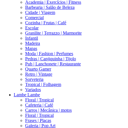
Academia | Exercícios | Fitness
Barbearia | Salão de Beleza
Cidade | Viagem
Comercial
Cozinha | Frutas | Café
Escolar
Granilite | Terrazzo | Marmorite
Infantil
Madeira
Mapas
Moda | Fashion | Perfumes
Pedras | Canjiquinha | Tijolo
Pub | Lanchonete | Restaurante
Quarto Gamer
Retro | Vintage
Sorveteria
Tropical | Folhagem
Variados
Lambe Lambe
Floral | Tropical
Cafeteria | Café
Carros | Mecânica | motos
Floral | Tropical
Frases | Placas
Galeria | Pop Art