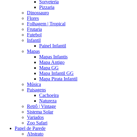
Sorveteria
Pizzaria
Dinossauro
Flores
Folhagem | Tropical
Frutaria
Futebol
Infantil
Painel Infantil
Mapas
Mapas Infantis
Mapa Antigo
Mapa GG
Mapa Infantil GG
Mapa Pirata Infantil
Música
Paisagens
Cachoeira
Natureza
Retrô | Vintage
Sistema Solar
Variados
Zoo Safari
Papel de Parede
Abstrato