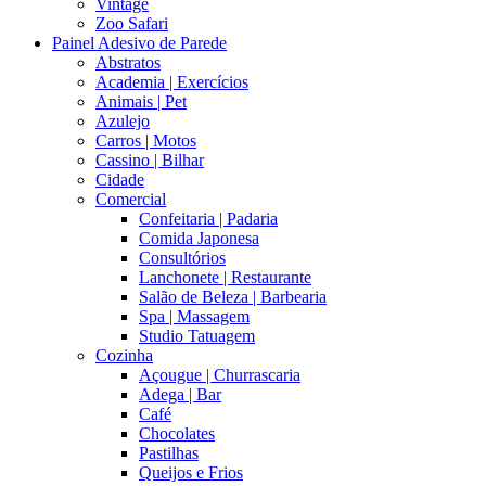
Vintage
Zoo Safari
Painel Adesivo de Parede
Abstratos
Academia | Exercícios
Animais | Pet
Azulejo
Carros | Motos
Cassino | Bilhar
Cidade
Comercial
Confeitaria | Padaria
Comida Japonesa
Consultórios
Lanchonete | Restaurante
Salão de Beleza | Barbearia
Spa | Massagem
Studio Tatuagem
Cozinha
Açougue | Churrascaria
Adega | Bar
Café
Chocolates
Pastilhas
Queijos e Frios