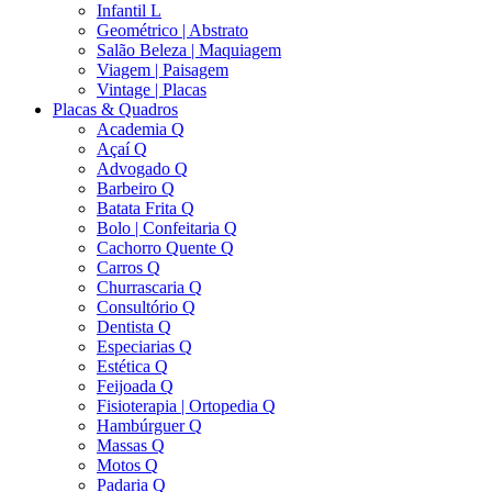
Infantil L
Geométrico | Abstrato
Salão Beleza | Maquiagem
Viagem | Paisagem
Vintage | Placas
Placas & Quadros
Academia Q
Açaí Q
Advogado Q
Barbeiro Q
Batata Frita Q
Bolo | Confeitaria Q
Cachorro Quente Q
Carros Q
Churrascaria Q
Consultório Q
Dentista Q
Especiarias Q
Estética Q
Feijoada Q
Fisioterapia | Ortopedia Q
Hambúrguer Q
Massas Q
Motos Q
Padaria Q