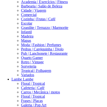
Academia | Exercícios | Fitness
Barbearia | Salão de Beleza
Cidade | Viagem
Comercial
Cozinha | Frutas | Café
Escolar
Granilite | Terrazzo | Marmorite
Infantil
Madeira
Mapas
Moda | Fashion | Perfumes
Pedras | Canjiquinha | Tijolo
Pub | Lanchonete | Restaurante
Quarto Gamer
Retro | Vintage
Sorveteria
Tropical | Folhagem
Variados
Lambe Lambe
Floral | Tropical
Cafeteria | Café
Carros | Mecânica | motos
Floral | Tropical
Frases | Placas
Galeria | Pop Art