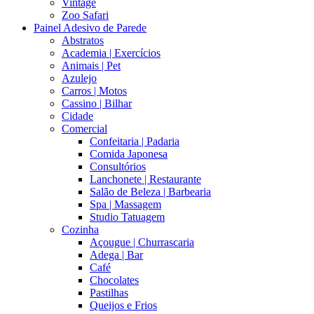
Vintage
Zoo Safari
Painel Adesivo de Parede
Abstratos
Academia | Exercícios
Animais | Pet
Azulejo
Carros | Motos
Cassino | Bilhar
Cidade
Comercial
Confeitaria | Padaria
Comida Japonesa
Consultórios
Lanchonete | Restaurante
Salão de Beleza | Barbearia
Spa | Massagem
Studio Tatuagem
Cozinha
Açougue | Churrascaria
Adega | Bar
Café
Chocolates
Pastilhas
Queijos e Frios