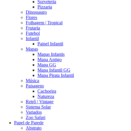
Sorveteria
Pizzaria
Dinossauro
Flores
Folhagem | Tropical
Frutaria
Futebol
Infantil
Painel Infantil
Mapas
Mapas Infantis
Mapa Antigo
Mapa GG
Mapa Infantil GG
Mapa Pirata Infantil
Música
Paisagens
Cachoeira
Natureza
Retrô | Vintage
Sistema Solar
Variados
Zoo Safari
Papel de Parede
Abstrato