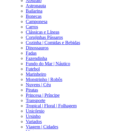
Abstrato
Astronauta
Bailarina
Bonecas
Camponesa
Carros
Clássicas e Líneas
Corujinhas Pássaros
Cozinha | Comidas e Bebidas
Dinossauros
Fadas
Fazendinha
Fundo do Mar | Náutico
Futebol
Marinheiro
Monstrinho | Robôs
Nuvens | Céu
Piratas
Princesa | Príncipe
Transporte
Tropical | Floral | Folhagem
Unicórnio
Ursinho
Variados
Viagem | Cidades