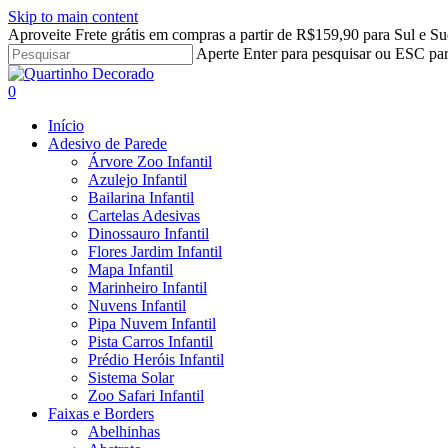
Skip to main content
Aproveite Frete grátis em compras a partir de R$159,90 para Sul e Su
Aperte Enter para pesquisar ou ESC par
Close
Search
search
account
0
Menu
Início
Adesivo de Parede
Árvore Zoo Infantil
Azulejo Infantil
Bailarina Infantil
Cartelas Adesivas
Dinossauro Infantil
Flores Jardim Infantil
Mapa Infantil
Marinheiro Infantil
Nuvens Infantil
Pipa Nuvem Infantil
Pista Carros Infantil
Prédio Heróis Infantil
Sistema Solar
Zoo Safari Infantil
Faixas e Borders
Abelhinhas