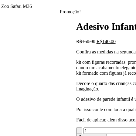
e Zoo Safari M36
Promoção!
Adesivo Infan
O
O
R$
160.00
R$
140.00
preço
preço
Confira as medidas na segunda 
original
atual
era:
é:
kit com figuras recortadas, pron
R$160.00.
R$140.00.
dando um acabamento elegante 
kit formado com figuras já reco
Decore o quarto das crianças c
imaginação.
O adesivo de parede infantil é u
Por isso conte com toda a quali
Fácil de aplicar, além disso a
Quantidade
de