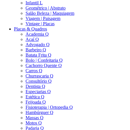
Infantil L
Geométrico | Abstrato
Salão Beleza | Maquiagem
Viagem | Paisagem
Vintage | Placas
Placas & Quadros
Academia Q
Açaí Q
Advogado Q
Barbeiro Q
Batata Frita Q
Bolo | Confeitaria Q
Cachorro Quente Q
Carros Q
Churrascaria Q
Consultório Q
Dentista Q
Especiarias Q
Estética Q
Feijoada Q
Fisioterapia | Ortopedia Q
Hambúrguer Q
Massas Q
Motos Q
Padaria Q