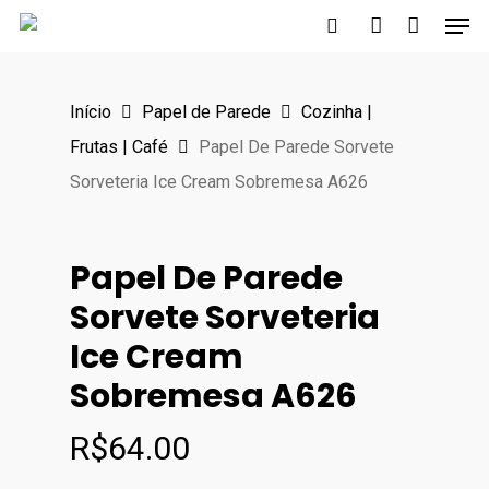
Men
Skip
to
search
account
main
Início
Papel de Parede
Cozinha |
content
Frutas | Café
Papel De Parede Sorvete
Sorveteria Ice Cream Sobremesa A626
Papel De Parede
Sorvete Sorveteria
Ice Cream
Sobremesa A626
R$
64.00