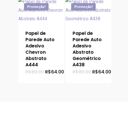
Promoção!
Promoção!
Papel de
Papel de
Parede Auto
Parede Auto
Adesivo
Adesivo
Chevron
Abstrato
Abstrato
Geométrico
A444
A438
O
O
O
O
R$
80.00
R$
64.00
R$
80.00
R$
64.00
preço
preço
preço
preço
original
atual
original
atual
era:
é:
era:
é:
R$80.00.
R$64.00.
R$80.00.
R$64.0