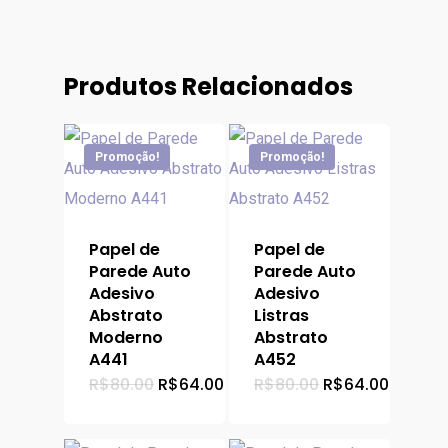
Produtos Relacionados
Promoção!
Promoção!
Papel de
Papel de
Parede Auto
Parede Auto
Adesivo
Adesivo
Abstrato
Listras
Moderno
Abstrato
A441
A452
O
O
O
O
R$
80.00
R$
64.00
R$
80.00
R$
64.00
preço
preço
preço
preço
original
atual
original
atual
era:
é:
era:
é:
R$80.00.
R$64.00.
R$80.00.
R$64.0