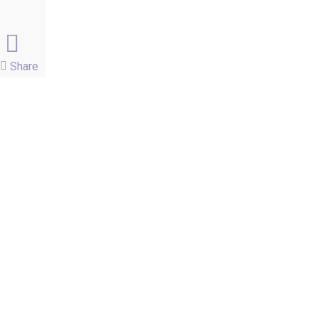
Share
facebook
instagram
email
Páginas
Blog
Carrinho
Contato