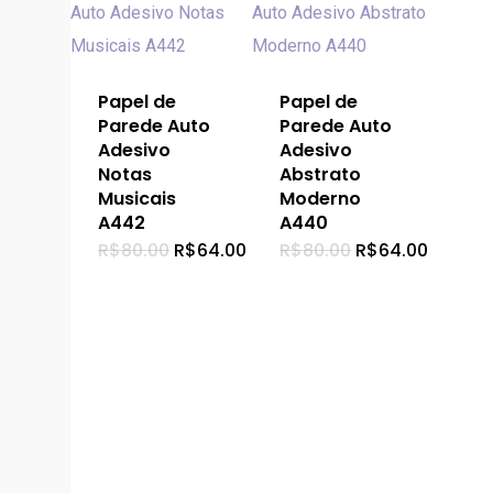
Papel de
Papel de
Parede Auto
Parede Auto
Adesivo
Adesivo
Notas
Abstrato
Musicais
Moderno
A442
A440
O
O
O
O
R$
80.00
R$
64.00
R$
80.00
R$
64.00
preço
preço
preço
preço
original
atual
original
atual
era:
é:
era:
é:
R$80.00.
R$64.00.
R$80.00.
R$64.0