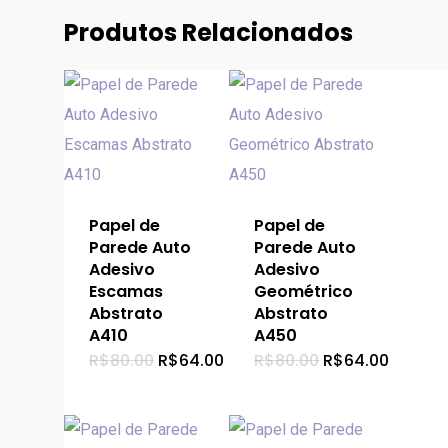
Produtos Relacionados
Papel de
Papel de
Parede Auto
Parede Auto
Adesivo
Adesivo
Escamas
Geométrico
Abstrato
Abstrato
A410
A450
O
O
O
O
R$
80.00
R$
64.00
R$
80.00
R$
64.00
preço
preço
preço
preço
original
atual
original
atual
era:
é:
era:
é:
R$80.00.
R$64.00.
R$80.00.
R$64.0