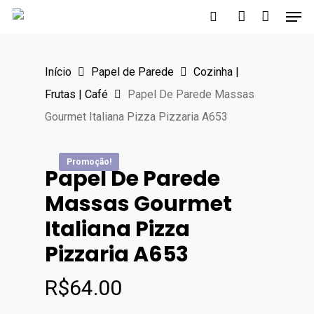
Men
Skip
to
search
account
main
Início
Papel de Parede
Cozinha |
content
Frutas | Café
Papel De Parede Massas
Gourmet Italiana Pizza Pizzaria A653
Promoção!
Promoção!
Promoção!
Promoção!
Papel De Parede
Massas Gourmet
Italiana Pizza
Pizzaria A653
R$
64.00