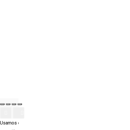
Dicas de Uso e Aplicação
Finalizar compras
Loja
Minha conta
Página Inicial
Política de trocas
© 2026 Quartinho Decorado.
Usamos cookies para garantir que oferecemos a melhor