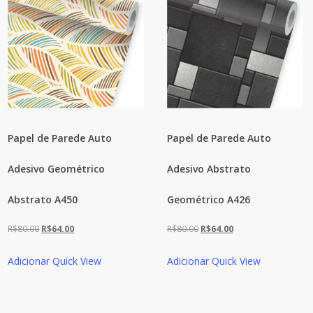
Papel de Parede Auto
Papel de Parede Auto
Adesivo Geométrico
Adesivo Abstrato
Abstrato A450
Geométrico A426
O
O
O
O
R$
80.00
R$
64.00
R$
80.00
R$
64.00
preço
preço
preço
preço
Adicionar
Quick View
Adicionar
Quick View
original
atual
original
atual
era:
é:
era:
é:
R$80.00.
R$64.00.
R$80.00.
R$64.00.