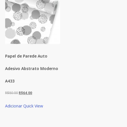
Papel de Parede Auto
Adesivo Abstrato Moderno
A433
O
O
R$
80.00
R$
64.00
preço
preço
Adicionar
Quick View
original
atual
era:
é:
R$80.00.
R$64.00.