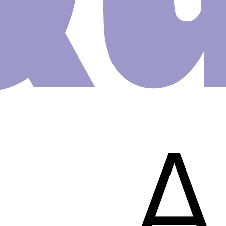
Papel D
Parede I
Fidget 
Pop It 
A548
R$
64.00
Papel de Parede Auto Adesivo e