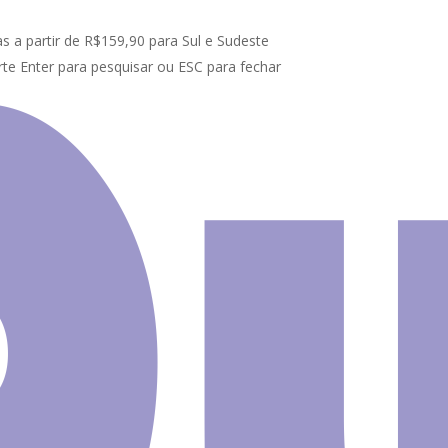
s a partir de R$159,90 para Sul e Sudeste
te Enter para pesquisar ou ESC para fechar
Papel De Parede Infantil Fidget Bolhas Pop It Candy A548