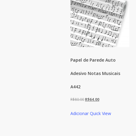
Papel de Parede Auto
Adesivo Notas Musicais
A442
O
O
R$
80.00
R$
64.00
preço
preço
Adicionar
Quick View
original
atual
era:
é:
R$80.00.
R$64.00.