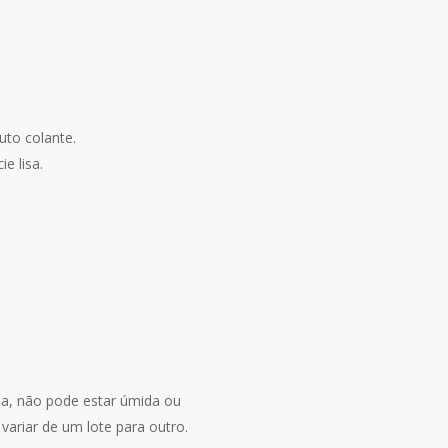
uto colante.
e lisa.
ida, não pode estar úmida ou
ariar de um lote para outro.