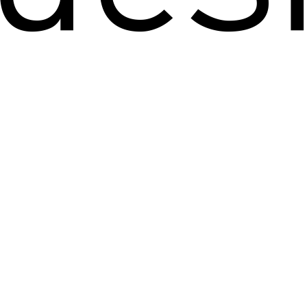
 para envelopar móveis,
pas, etc…..
o de entrega:
Consultar