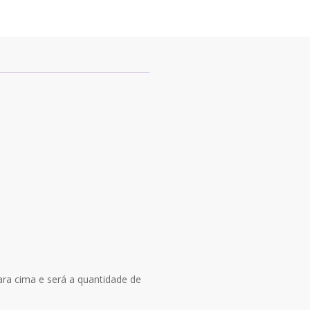
arede
GTIN:
7908094472914
ara cima e será a quantidade de