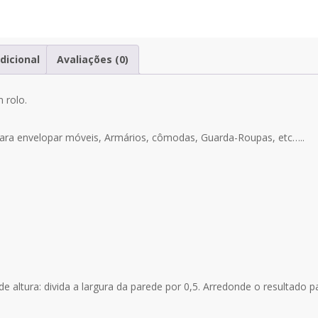
Pop
Categorias:
Infantil
,
Papel de P
It
Candy
dicional
Avaliações (0)
A548
 rolo.
ara envelopar móveis, Armários, cômodas, Guarda-Roupas, etc…..
 altura: divida a largura da parede por 0,5. Arredonde o resultado p