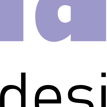
e
nfantil
Bolhas
Candy
m rolo.