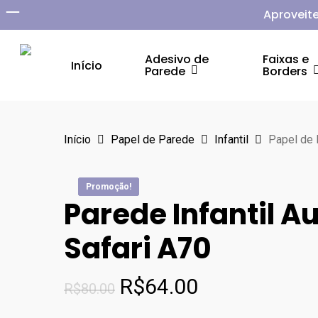
Skip
Aproveite
to
main
Adesivo de
Faixas e
Início
Parede
Borders
content
Aperte Enter para pesquisar ou ESC para fechar
Início
Papel de Parede
Infantil
Papel de 
Promoção!
Promoção!
Promoção!
Promoção!
Parede Infantil A
Safari A70
O
O
R$
64.00
R$
80.00
preço
preço