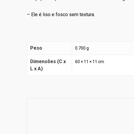
– Ele é liso e fosco sem textura.
Peso
0.700 g
Dimensões (C x
60 × 11 × 11 cm
L x A)