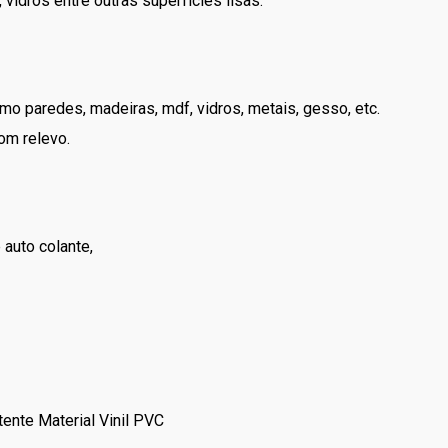
vidros entre outras superfícies lisas.
mo paredes, madeiras, mdf, vidros, metais, gesso, etc.
om relevo.
auto colante,
ente Material Vinil PVC