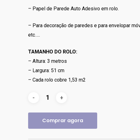
original
atual
– Papel de Parede Auto Adesivo em rolo.
era:
é:
R$80.00.
R$64.00.
– Para decoração de paredes e para envelopar mó
etc…..
TAMANHO DO ROLO:
– Altura: 3 metros
– Largura: 51 cm
– Cada rolo cobre 1,53 m2
Comprar agora