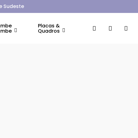
 e Sudeste
ambe
Placas &
search
account
ambe
Quadros