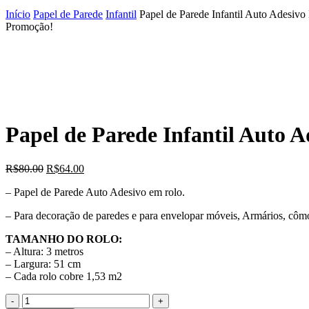
Início
Papel de Parede
Infantil
Papel de Parede Infantil Auto Adesiv
Promoção!
Papel de Parede Infantil Auto 
O
O
R$
80.00
R$
64.00
preço
preço
– Papel de Parede Auto Adesivo em rolo.
original
atual
era:
é:
– Para decoração de paredes e para envelopar móveis, Armários, cô
R$80.00.
R$64.00.
TAMANHO DO ROLO:
– Altura: 3 metros
– Largura: 51 cm
– Cada rolo cobre 1,53 m2
Quantidade