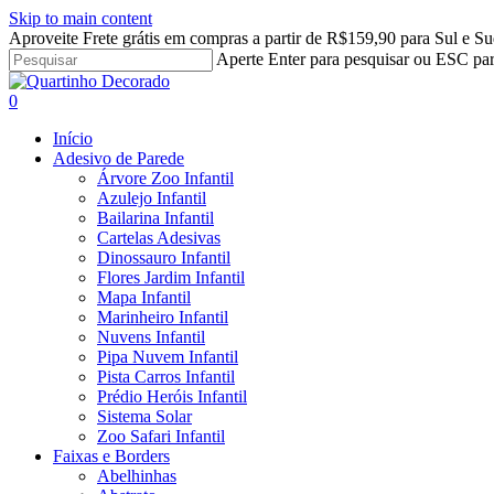
Skip to main content
Aproveite Frete grátis em compras a partir de R$159,90 para Sul e Su
Aperte Enter para pesquisar ou ESC par
Close
Search
search
account
0
Menu
Início
Adesivo de Parede
Árvore Zoo Infantil
Azulejo Infantil
Bailarina Infantil
Cartelas Adesivas
Dinossauro Infantil
Flores Jardim Infantil
Mapa Infantil
Marinheiro Infantil
Nuvens Infantil
Pipa Nuvem Infantil
Pista Carros Infantil
Prédio Heróis Infantil
Sistema Solar
Zoo Safari Infantil
Faixas e Borders
Abelhinhas