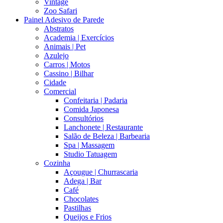
Vintage
Zoo Safari
Painel Adesivo de Parede
Abstratos
Academia | Exercícios
Animais | Pet
Azulejo
Carros | Motos
Cassino | Bilhar
Cidade
Comercial
Confeitaria | Padaria
Comida Japonesa
Consultórios
Lanchonete | Restaurante
Salão de Beleza | Barbearia
Spa | Massagem
Studio Tatuagem
Cozinha
Açougue | Churrascaria
Adega | Bar
Café
Chocolates
Pastilhas
Queijos e Frios