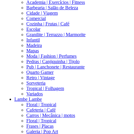
Academia | Exercícios | Fitness
Barbearia | Salão de Beleza
Cidade | Viagem
Comercial
Cozinha | Frutas | Café
Escolar
Granilite | Terrazzo | Marmorite
Infantil
Madeira
Mapas
Moda | Fashion | Perfumes
Pedras | Canjiquinha | Tijolo
Pub | Lanchonete | Restaurante
Quarto Gamer
Retro | Vintage
Sorveteria
Tropical | Folhagem
Variados
Lambe Lambe
Floral | Tropical
Cafeteria | Café
Carros | Mecânica | motos
Floral | Tropical
Frases | Placas
Galeria | Pop Art