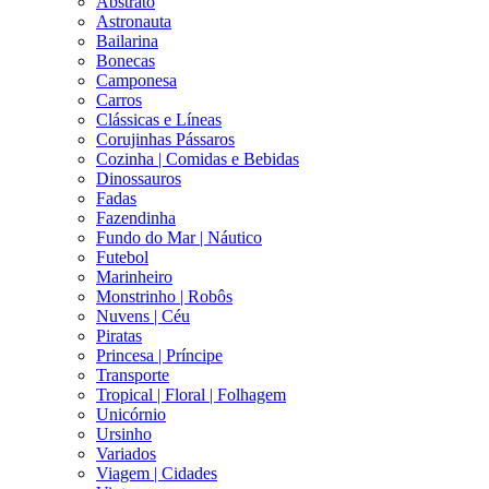
Abstrato
Astronauta
Bailarina
Bonecas
Camponesa
Carros
Clássicas e Líneas
Corujinhas Pássaros
Cozinha | Comidas e Bebidas
Dinossauros
Fadas
Fazendinha
Fundo do Mar | Náutico
Futebol
Marinheiro
Monstrinho | Robôs
Nuvens | Céu
Piratas
Princesa | Príncipe
Transporte
Tropical | Floral | Folhagem
Unicórnio
Ursinho
Variados
Viagem | Cidades