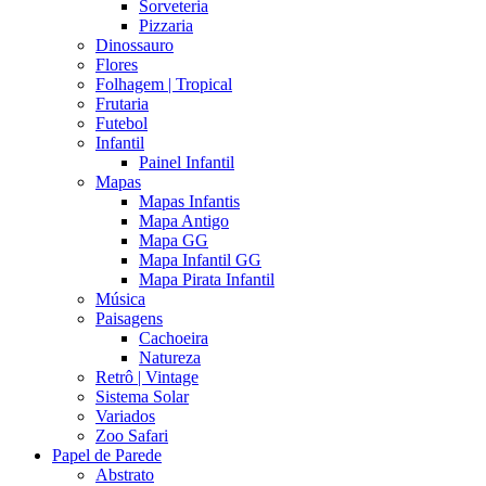
Sorveteria
Pizzaria
Dinossauro
Flores
Folhagem | Tropical
Frutaria
Futebol
Infantil
Painel Infantil
Mapas
Mapas Infantis
Mapa Antigo
Mapa GG
Mapa Infantil GG
Mapa Pirata Infantil
Música
Paisagens
Cachoeira
Natureza
Retrô | Vintage
Sistema Solar
Variados
Zoo Safari
Papel de Parede
Abstrato