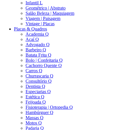
Infantil L
Geométrico | Abstrato
Salão Beleza | Maquiagem
Viagem | Paisagem
Vintage | Placas
Placas & Quadros
Academia Q
Açaí Q
Advogado Q
Barbeiro Q
Batata Frita Q
Bolo | Confeitaria Q
Cachorro Quente Q
Carros Q
Churrascaria Q
Consultório Q
Dentista Q
Especiarias Q
Estética Q
Feijoada Q
Fisioterapia | Ortopedia Q
Hambúrguer Q
Massas Q
Motos Q
Padaria Q