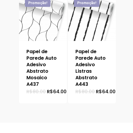
Promoção!
Promoção!
Papel de
Papel de
Parede Auto
Parede Auto
Adesivo
Adesivo
Abstrato
Listras
Mosaico
Abstrato
A437
A443
O
O
O
O
R$
80.00
R$
64.00
R$
80.00
R$
64.00
preço
preço
preço
preço
original
atual
original
atual
era:
é:
era:
é:
R$80.00.
R$64.00.
R$80.00.
R$64.0