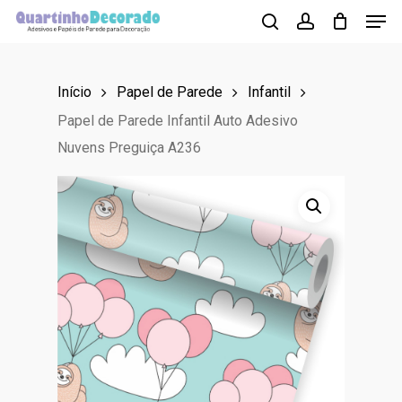
Men
Skip
to
search
account
main
Início
Papel de Parede
Infantil
content
Papel de Parede Infantil Auto Adesivo
Nuvens Preguiça A236