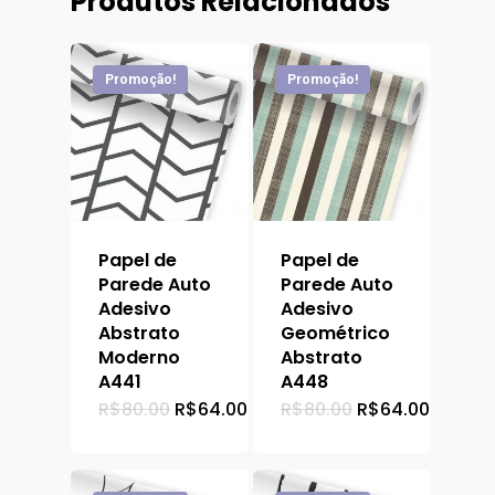
Produtos Relacionados
Promoção!
Promoção!
Papel de
Papel de
Parede Auto
Parede Auto
Adesivo
Adesivo
Abstrato
Geométrico
Moderno
Abstrato
A441
A448
O
O
O
O
R$
80.00
R$
64.00
R$
80.00
R$
64.00
preço
preço
preço
preço
original
atual
original
atual
era:
é:
era:
é:
R$80.00.
R$64.00.
R$80.00.
R$64.0