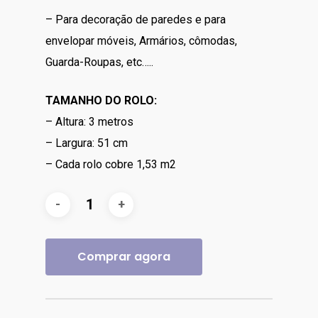
R$80.00.
R$64.00.
– Para decoração de paredes e para
envelopar móveis, Armários, cômodas,
Guarda-Roupas, etc…..
TAMANHO DO ROLO:
– Altura: 3 metros
– Largura: 51 cm
– Cada rolo cobre 1,53 m2
Comprar agora