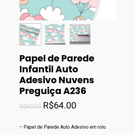
Papel de Parede
Infantil Auto
Adesivo Nuvens
Preguiça A236
O
O
R$
64.00
R$
80.00
preço
preço
original
atual
– Papel de Parede Auto Adesivo em rolo.
era:
é: