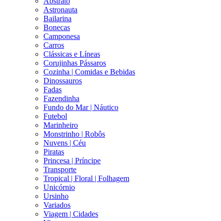
Abstrato
Astronauta
Bailarina
Bonecas
Camponesa
Carros
Clássicas e Líneas
Corujinhas Pássaros
Cozinha | Comidas e Bebidas
Dinossauros
Fadas
Fazendinha
Fundo do Mar | Náutico
Futebol
Marinheiro
Monstrinho | Robôs
Nuvens | Céu
Piratas
Princesa | Príncipe
Transporte
Tropical | Floral | Folhagem
Unicórnio
Ursinho
Variados
Viagem | Cidades