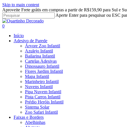
Skip to main content
Aproveite Frete grátis em compras a partir de R$159,90 para Sul e Su
Aperte Enter para pesquisar ou ESC par
Close
Search
search
account
0
Menu
Início
Adesivo de Parede
Árvore Zoo Infantil
Azulejo Infantil
Bailarina Infantil
Cartelas Adesivas
Dinossauro Infantil
Flores Jardim Infantil
Mapa Infantil
Marinheiro Infantil
Nuvens Infantil
Pipa Nuvem Infantil
Pista Carros Infantil
Prédio Heróis Infantil
Sistema Solar
Zoo Safari Infantil
Faixas e Borders
Abelhinhas