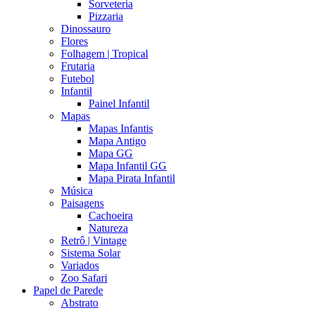
Sorveteria
Pizzaria
Dinossauro
Flores
Folhagem | Tropical
Frutaria
Futebol
Infantil
Painel Infantil
Mapas
Mapas Infantis
Mapa Antigo
Mapa GG
Mapa Infantil GG
Mapa Pirata Infantil
Música
Paisagens
Cachoeira
Natureza
Retrô | Vintage
Sistema Solar
Variados
Zoo Safari
Papel de Parede
Abstrato