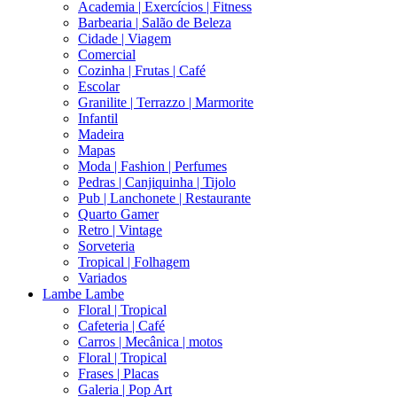
Academia | Exercícios | Fitness
Barbearia | Salão de Beleza
Cidade | Viagem
Comercial
Cozinha | Frutas | Café
Escolar
Granilite | Terrazzo | Marmorite
Infantil
Madeira
Mapas
Moda | Fashion | Perfumes
Pedras | Canjiquinha | Tijolo
Pub | Lanchonete | Restaurante
Quarto Gamer
Retro | Vintage
Sorveteria
Tropical | Folhagem
Variados
Lambe Lambe
Floral | Tropical
Cafeteria | Café
Carros | Mecânica | motos
Floral | Tropical
Frases | Placas
Galeria | Pop Art