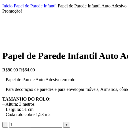
Início
Papel de Parede
Infantil
Papel de Parede Infantil Auto Adesiv
Promoção!
Papel de Parede Infantil Auto 
O
O
R$
80.00
R$
64.00
preço
preço
– Papel de Parede Auto Adesivo em rolo.
original
atual
era:
é:
– Para decoração de paredes e para envelopar móveis, Armários, cô
R$80.00.
R$64.00.
TAMANHO DO ROLO:
– Altura: 3 metros
– Largura: 51 cm
– Cada rolo cobre 1,53 m2
Quantidade