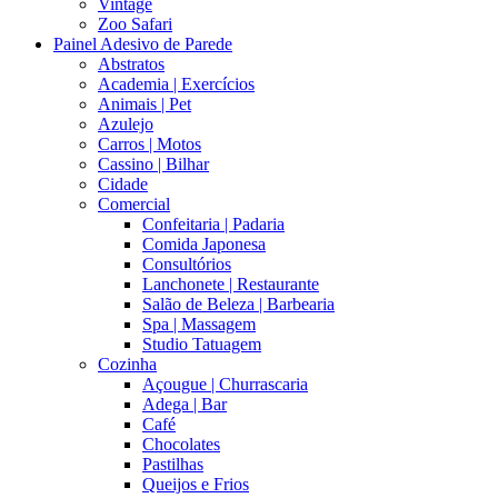
Vintage
Zoo Safari
Painel Adesivo de Parede
Abstratos
Academia | Exercícios
Animais | Pet
Azulejo
Carros | Motos
Cassino | Bilhar
Cidade
Comercial
Confeitaria | Padaria
Comida Japonesa
Consultórios
Lanchonete | Restaurante
Salão de Beleza | Barbearia
Spa | Massagem
Studio Tatuagem
Cozinha
Açougue | Churrascaria
Adega | Bar
Café
Chocolates
Pastilhas
Queijos e Frios