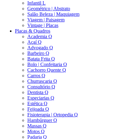
Infantil L
Geométrico | Abstrato
Salão Beleza | Maquiagem
Viagem | Paisagem
Vintage | Placas
Placas & Quadros
Academia Q
Açaí Q
Advogado Q
Barbeiro Q
Batata Frita Q
Bolo | Confeitaria Q
Cachorro Quente Q
Carros Q
Churrascaria Q
Consultório Q
Dentista Q
Especiarias Q
Estética Q
Feijoada Q
Fisioterapia | Ortopedia Q
Hambúrguer Q
Massas Q
Motos Q
Padaria Q