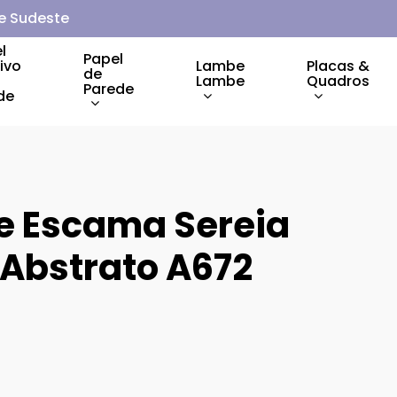
 e Sudeste
l
Papel
ivo
Lambe
Placas &
de
Lambe
Quadros
Parede
de
e Escama Sereia
Abstrato A672