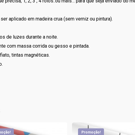
precisa, 1, 2, 3 , 4 rolos..ou mais… para que seja enviado do 
er aplicado em madeira crua (sem verniz ou pintura).
os de luzes durante a noite.
nte com massa corrida ou gesso e pintada.
iato, tintas magnéticas.
o.
s
oção!
Promoção!