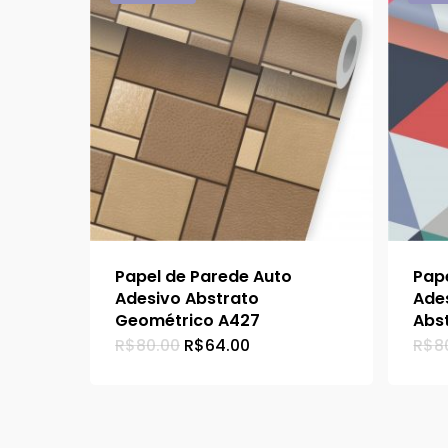
Papel de Parede Auto
Pap
Adesivo Abstrato
Ade
Geométrico A427
Abs
O
O
R$
80.00
R$
64.00
R$
8
preço
preço
original
atual
era:
é:
R$80.00.
R$64.00.