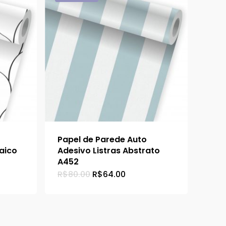
Papel de Parede Auto
aico
Adesivo Listras Abstrato
A452
O
O
R$
80.00
R$
64.00
preço
preço
original
atual
era:
é:
00.
R$80.00.
R$64.00.