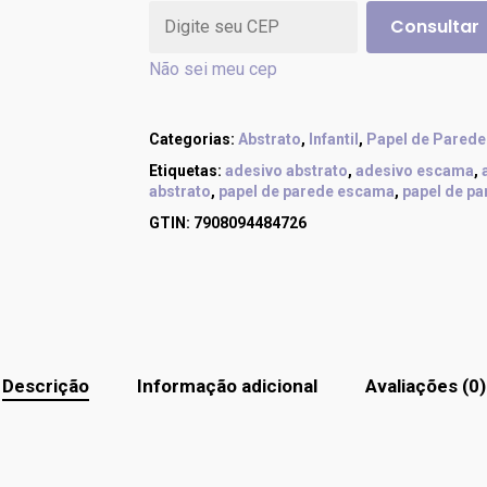
Consultar
Não sei meu cep
Categorias:
Abstrato
,
Infantil
,
Papel de Parede
Etiquetas:
adesivo abstrato
,
adesivo escama
,
abstrato
,
papel de parede escama
,
papel de p
GTIN:
7908094484726
Descrição
Informação adicional
Avaliações (0)