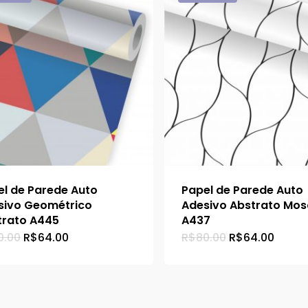
el de Parede Auto
Papel de Parede Auto
sivo Geométrico
Adesivo Abstrato Mos
trato A445
A437
O
O
O
O
0.00
R$
64.00
R$
80.00
R$
64.00
preço
preço
preço
preço
original
atual
original
atual
facebook
instagram
email
era:
é:
era:
é:
R$80.00.
R$64.00.
R$80.00.
R$64.