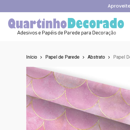
Skip
Aproveite
to
main
content
Aperte Enter para pesquisar ou ESC para fechar
Início
Papel de Parede
Abstrato
Papel D