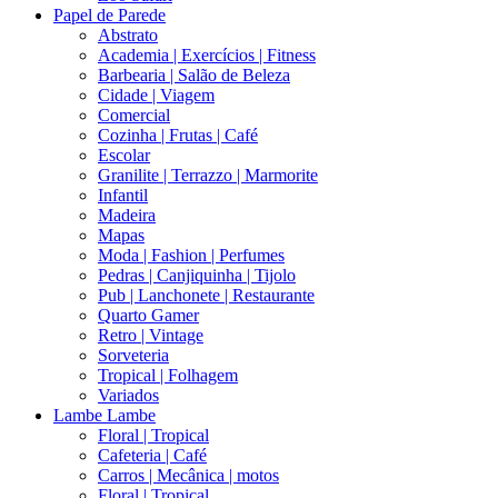
Papel de Parede
Abstrato
Academia | Exercícios | Fitness
Barbearia | Salão de Beleza
Cidade | Viagem
Comercial
Cozinha | Frutas | Café
Escolar
Granilite | Terrazzo | Marmorite
Infantil
Madeira
Mapas
Moda | Fashion | Perfumes
Pedras | Canjiquinha | Tijolo
Pub | Lanchonete | Restaurante
Quarto Gamer
Retro | Vintage
Sorveteria
Tropical | Folhagem
Variados
Lambe Lambe
Floral | Tropical
Cafeteria | Café
Carros | Mecânica | motos
Floral | Tropical