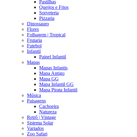
Pastilhas
Queijos e Frios
Sorveteria
Pizzaria
Dinossauro
Flores
Folhagem | Tropical
Frutaria
Futebol
Infantil
Painel Infantil
Mapas
Mapas Infantis
Mapa Antigo
Mapa GG
Mapa Infantil GG
Mapa Pirata Infantil
Música
Paisagens
Cachoeira
Natureza
Retrô | Vintage
Sistema Solar
Variados
Zoo Safari