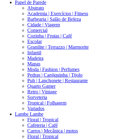
Papel de Parede
Abstrato
Academia | Exercícios | Fitness
Barbearia | Salão de Beleza
Cidade | Viagem
Comercial
Cozinha | Frutas | Café
Escolar
Granilite | Terrazzo | Marmorite
Infantil
Madeira
Mapas
Moda | Fashion | Perfumes
Pedras | Canjiquinha | Tijolo
Pub | Lanchonete | Restaurante
Quarto Gamer
Retro | Vintage
Sorveteria
Tropical | Folhagem
Variados
Lambe Lambe
Floral | Tropical
Cafeteria | Café
Carros | Mecânica | motos
Floral | Tropical