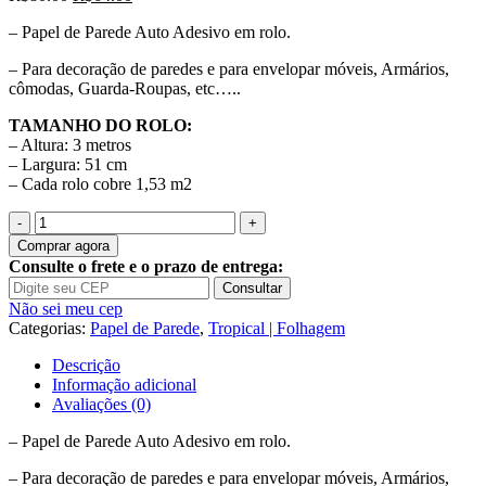
preço
preço
– Papel de Parede Auto Adesivo em rolo.
original
atual
era:
é:
– Para decoração de paredes e para envelopar móveis, Armários,
R$80.00.
R$64.00.
cômodas, Guarda-Roupas, etc…..
TAMANHO DO ROLO:
– Altura: 3 metros
– Largura: 51 cm
– Cada rolo cobre 1,53 m2
Quantidade
de
Comprar agora
Papel
Consulte o frete e o prazo de entrega:
de
Consultar
Parede
Não sei meu cep
Auto
Categorias:
Papel de Parede
,
Tropical | Folhagem
Adesivo
Tropical
Descrição
Folhagem
Informação adicional
A477
Avaliações (0)
– Papel de Parede Auto Adesivo em rolo.
– Para decoração de paredes e para envelopar móveis, Armários,