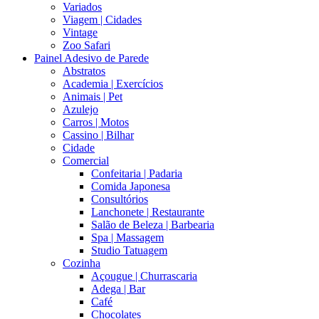
Variados
Viagem | Cidades
Vintage
Zoo Safari
Painel Adesivo de Parede
Abstratos
Academia | Exercícios
Animais | Pet
Azulejo
Carros | Motos
Cassino | Bilhar
Cidade
Comercial
Confeitaria | Padaria
Comida Japonesa
Consultórios
Lanchonete | Restaurante
Salão de Beleza | Barbearia
Spa | Massagem
Studio Tatuagem
Cozinha
Açougue | Churrascaria
Adega | Bar
Café
Chocolates