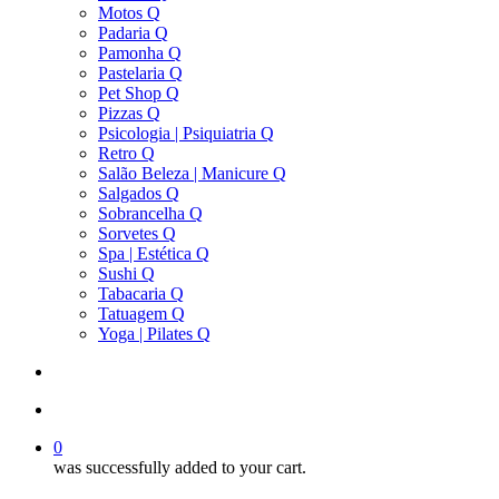
Motos Q
Padaria Q
Pamonha Q
Pastelaria Q
Pet Shop Q
Pizzas Q
Psicologia | Psiquiatria Q
Retro Q
Salão Beleza | Manicure Q
Salgados Q
Sobrancelha Q
Sorvetes Q
Spa | Estética Q
Sushi Q
Tabacaria Q
Tatuagem Q
Yoga | Pilates Q
search
account
0
was successfully added to your cart.