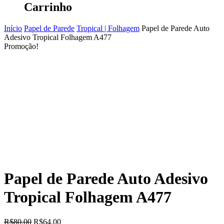
Carrinho
Início
Papel de Parede
Tropical | Folhagem
Papel de Parede Auto
Adesivo Tropical Folhagem A477
Promoção!
Papel de Parede Auto Adesivo
Tropical Folhagem A477
O
O
R$
80.00
R$
64.00