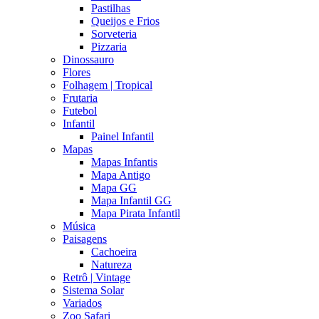
Pastilhas
Queijos e Frios
Sorveteria
Pizzaria
Dinossauro
Flores
Folhagem | Tropical
Frutaria
Futebol
Infantil
Painel Infantil
Mapas
Mapas Infantis
Mapa Antigo
Mapa GG
Mapa Infantil GG
Mapa Pirata Infantil
Música
Paisagens
Cachoeira
Natureza
Retrô | Vintage
Sistema Solar
Variados
Zoo Safari