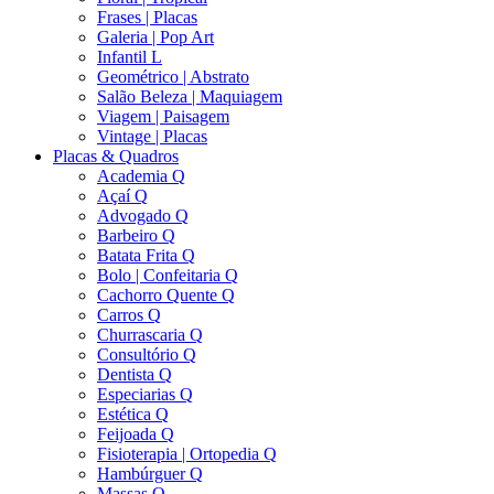
Frases | Placas
Galeria | Pop Art
Infantil L
Geométrico | Abstrato
Salão Beleza | Maquiagem
Viagem | Paisagem
Vintage | Placas
Placas & Quadros
Academia Q
Açaí Q
Advogado Q
Barbeiro Q
Batata Frita Q
Bolo | Confeitaria Q
Cachorro Quente Q
Carros Q
Churrascaria Q
Consultório Q
Dentista Q
Especiarias Q
Estética Q
Feijoada Q
Fisioterapia | Ortopedia Q
Hambúrguer Q
Massas Q