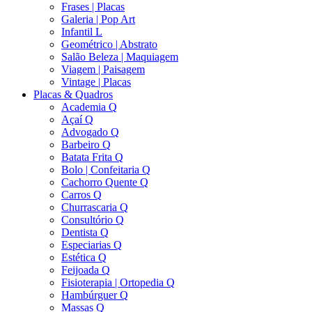
Frases | Placas
Galeria | Pop Art
Infantil L
Geométrico | Abstrato
Salão Beleza | Maquiagem
Viagem | Paisagem
Vintage | Placas
Placas & Quadros
Academia Q
Açaí Q
Advogado Q
Barbeiro Q
Batata Frita Q
Bolo | Confeitaria Q
Cachorro Quente Q
Carros Q
Churrascaria Q
Consultório Q
Dentista Q
Especiarias Q
Estética Q
Feijoada Q
Fisioterapia | Ortopedia Q
Hambúrguer Q
Massas Q