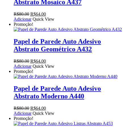
Abstrato Mosaico A437
O
O
R$
80.00
R$
64.00
preço
preço
Adicionar
Quick View
original
atual
Promoção!
era:
é:
R$80.00.
R$64.00.
Papel de Parede Auto Adesivo
Abstrato Geométrico A432
O
O
R$
80.00
R$
64.00
preço
preço
Adicionar
Quick View
original
atual
Promoção!
era:
é:
R$80.00.
R$64.00.
Papel de Parede Auto Adesivo
Abstrato Moderno A440
O
O
R$
80.00
R$
64.00
preço
preço
Adicionar
Quick View
original
atual
Promoção!
era:
é: