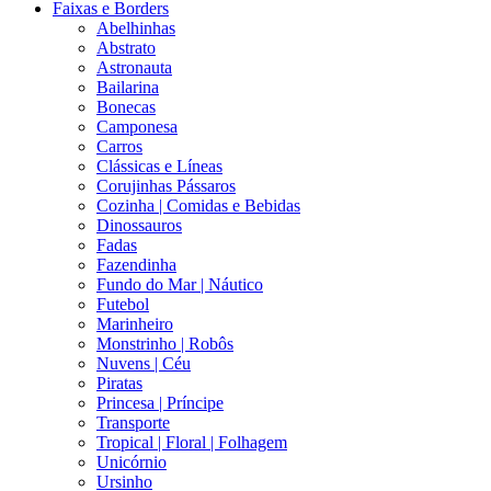
Faixas e Borders
Abelhinhas
Abstrato
Astronauta
Bailarina
Bonecas
Camponesa
Carros
Clássicas e Líneas
Corujinhas Pássaros
Cozinha | Comidas e Bebidas
Dinossauros
Fadas
Fazendinha
Fundo do Mar | Náutico
Futebol
Marinheiro
Monstrinho | Robôs
Nuvens | Céu
Piratas
Princesa | Príncipe
Transporte
Tropical | Floral | Folhagem
Unicórnio
Ursinho