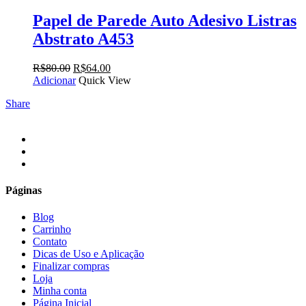
R$80.00.
R$64.00.
Papel de Parede Auto Adesivo Listras
Abstrato A453
O
O
R$
80.00
R$
64.00
preço
preço
Adicionar
Quick View
original
atual
Share
era:
é:
R$80.00.
R$64.00.
facebook
instagram
email
Páginas
Blog
Carrinho
Contato
Dicas de Uso e Aplicação
Finalizar compras
Loja
Minha conta
Página Inicial