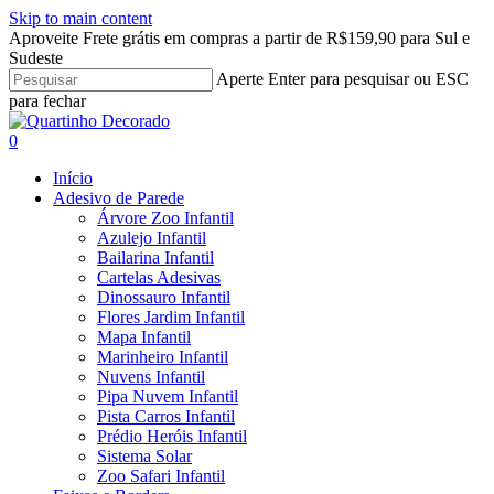
Skip to main content
Aproveite Frete grátis em compras a partir de R$159,90 para Sul e
Sudeste
Aperte Enter para pesquisar ou ESC
para fechar
Close
Search
search
account
0
Menu
Início
Adesivo de Parede
Árvore Zoo Infantil
Azulejo Infantil
Bailarina Infantil
Cartelas Adesivas
Dinossauro Infantil
Flores Jardim Infantil
Mapa Infantil
Marinheiro Infantil
Nuvens Infantil
Pipa Nuvem Infantil
Pista Carros Infantil
Prédio Heróis Infantil
Sistema Solar
Zoo Safari Infantil