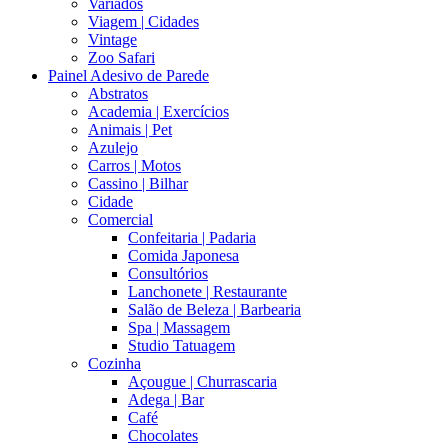
Variados
Viagem | Cidades
Vintage
Zoo Safari
Painel Adesivo de Parede
Abstratos
Academia | Exercícios
Animais | Pet
Azulejo
Carros | Motos
Cassino | Bilhar
Cidade
Comercial
Confeitaria | Padaria
Comida Japonesa
Consultórios
Lanchonete | Restaurante
Salão de Beleza | Barbearia
Spa | Massagem
Studio Tatuagem
Cozinha
Açougue | Churrascaria
Adega | Bar
Café
Chocolates