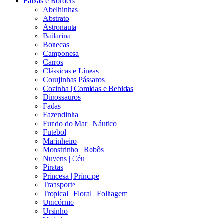
Faixas e Borders
Abelhinhas
Abstrato
Astronauta
Bailarina
Bonecas
Camponesa
Carros
Clássicas e Líneas
Corujinhas Pássaros
Cozinha | Comidas e Bebidas
Dinossauros
Fadas
Fazendinha
Fundo do Mar | Náutico
Futebol
Marinheiro
Monstrinho | Robôs
Nuvens | Céu
Piratas
Princesa | Príncipe
Transporte
Tropical | Floral | Folhagem
Unicórnio
Ursinho