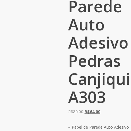
Parede
Auto
Adesivo
Pedras
Canjiqu
A303
O
O
R$
80.00
R$
64.00
preço
preço
original
atual
– Papel de Parede Auto Adesivo