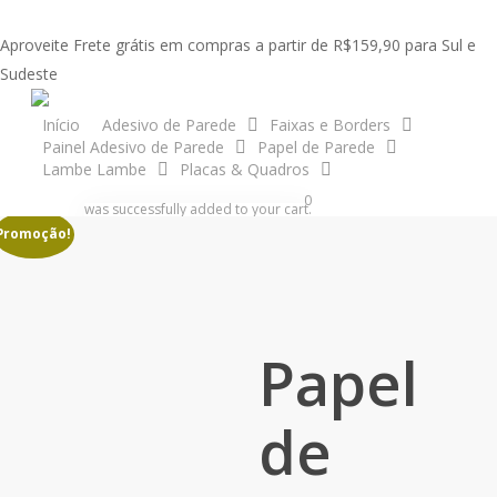
Skip
to
Aproveite Frete grátis em compras a partir de R$159,90 para Sul e
main
Sudeste
content
acco
Início
Adesivo de Parede
Faixas e Borders
Painel Adesivo de Parede
Papel de Parede
Início
Papel de Parede
Pedras | Canjiquinha | Tijolo
Papel de
Lambe Lambe
Placas & Quadros
Parede Auto Adesivo Pedras Canjiquinha A303
search
account
0
was successfully added to your cart.
Promoção!
Papel
de