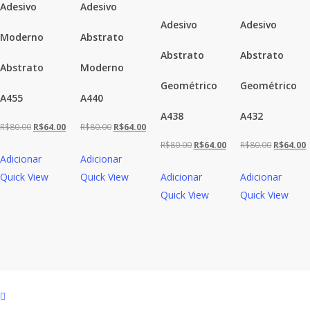
Adesivo
Adesivo
Adesivo
Adesivo
Moderno
Abstrato
Abstrato
Abstrato
Abstrato
Moderno
Geométrico
Geométrico
A455
A440
A438
A432
O
O
O
O
R$
80.00
R$
64.00
R$
80.00
R$
64.00
preço
preço
preço
preço
O
O
O
R$
80.00
R$
64.00
R$
80.00
R$
64.00
Adicionar
Adicionar
original
atual
original
atual
preço
preço
preço
Quick View
Quick View
Adicionar
Adicionar
era:
é:
era:
é:
original
atual
original
a
Quick View
Quick View
R$80.00.
R$64.00.
R$80.00.
R$64.00.
era:
é:
era:
é
R$80.00.
R$64.00.
R$80.00.
R
facebook