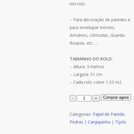
era:
é:
em rolo.
R$80.00.
R$64.00.
– Para decoração de paredes e
para envelopar móveis,
Armários, cômodas, Guarda-
Roupas, etc…..
TAMANHO DO ROLO:
– Altura: 3 metros
– Largura: 51 cm
– Cada rolo cobre 1,53 m2
Quantidade
Comprar agora
de
Papel
Categorias:
Papel de Parede
,
de
Pedras | Canjiquinha | Tijolo
Parede