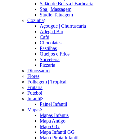
Salão de Beleza | Barbearia
Spa | Massagem
Studio Tatuagem
Cozinha
Açougue | Churrascaria
Adega | Bar
Café
Chocolates
Pastilhas
Queijos e Frios
Sorveteria
Pizzaria
Dinossauro
Flores
Folhagem | Tropical
Frutaria
Futebol
Infantil
Painel Infantil
Mapas
Mapas Infantis
Mapa Antigo
Mapa GG
Mapa Infantil GG
Mapa Pirata Infantil