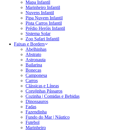
Mapa Infantil
Marinheiro Infantil
Nuvens Infantil
Pipa Nuvem Infantil
Pista Carros Infantil
Prédio Heróis Infantil
Sistema Solar
Zoo Safari Infantil
Faixas e Borders
Abelhinhas
Abstrato
Astronauta
Bailarina
Bonecas
Camponesa
Carros
Clássicas e Líneas
Corujinhas Pássaros
Cozinha | Comidas e Bebidas
Dinossauros
Fadas
Fazendinha
Fundo do Mar | Náutico
Futebol
Marinheiro