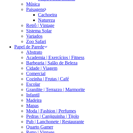
Música
Paisagens
Cachoeira
Natureza
Retrô | Vintage
Sistema Solar
Variados
Zoo Safari
Papel de Parede
Abstrato
Academia | Exercícios | Fitness
Barbearia | Salão de Beleza
Cidade | Viagem
Comercial
Cozinha | Frutas | Café
Escolar
Granilite | Terrazzo | Marmorite
Infantil
Madeira
Mapas
Moda | Fashion | Perfumes
Pedras | Canjiquinha | Tijolo
Pub | Lanchonete | Restaurante
Quarto Gamer
Retro | Vintage