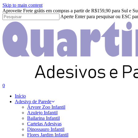
Skip to main content
Aproveite Frete grátis em compras a partir de R$159,90 para Sul e Su
Aperte Enter para pesquisar ou ESC par
Close
Search
search
account
0
Menu
Início
Adesivo de Parede
Árvore Zoo Infantil
Azulejo Infantil
Bailarina Infantil
Cartelas Adesivas
Dinossauro Infantil
Flores Jardim Infantil