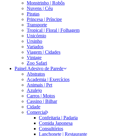
Monstrinho | Robôs
Nuvens | Céu
Piratas
Princesa | Príncipe
Transporte
Tropical | Floral | Folhagem
Unicórnio
Ursinho
Variados
Viagem | Cidades
Vintage
Zoo Safari
Painel Adesivo de Parede
Abstratos
Academia | Exercícios
Animais | Pet
Azulejo
Carros | Motos
Cassino | Bilhar
Cidade
Comercial
Confeitaria | Padaria
Comida Japonesa
Consultórios
Lanchonete | Restaurante