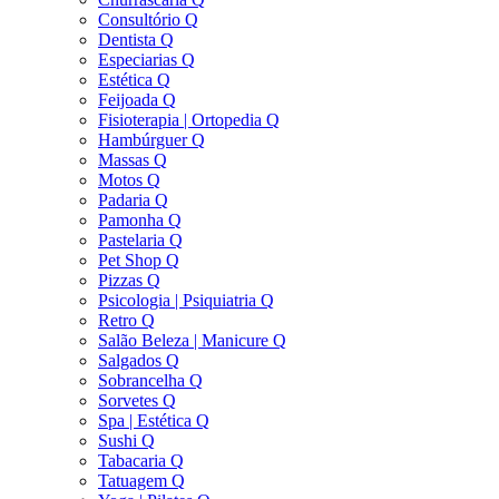
Consultório Q
Dentista Q
Especiarias Q
Estética Q
Feijoada Q
Fisioterapia | Ortopedia Q
Hambúrguer Q
Massas Q
Motos Q
Padaria Q
Pamonha Q
Pastelaria Q
Pet Shop Q
Pizzas Q
Psicologia | Psiquiatria Q
Retro Q
Salão Beleza | Manicure Q
Salgados Q
Sobrancelha Q
Sorvetes Q
Spa | Estética Q
Sushi Q
Tabacaria Q
Tatuagem Q