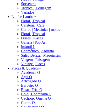
Sorveteria
Tropical | Folhagem
Variados
Lambe Lambe
Floral | Tropical
Cafeteria | Café
Carros | Mecânica | motos
Floral | Tropical
Frases | Placas
Galeria | Pop Art
Infantil L
Geométrico | Abstrato
Salão Beleza | Maquiagem
Viagem | Paisagem
Vintage | Placas
Placas & Quadros
Academia Q
Açaí Q
Advogado Q
Barbeiro Q
Batata Frita Q
Bolo | Confeitaria Q
Cachorro Quente Q
Carros Q
Churrascaria Q