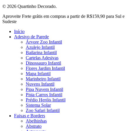
© 2026 Quartinho Decorado.
Close
Aproveite Frete grátis em compras a partir de R$159,90 para Sul e
Menu
Sudeste
Início
Adesivo de Parede
Árvore Zoo Infantil
Azulejo Infantil
Bailarina Infantil
Cartelas Adesivas
Dinossauro Infantil
Flores Jardim Infantil
Mapa Infantil
Marinheiro Infantil
Nuvens Infantil
Pipa Nuvem Infantil
Pista Carros Infantil
Prédio Heróis Infantil
Sistema Solar
Zoo Safari Infantil
Faixas e Borders
Abelhinhas
Abstrato