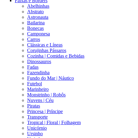
Faixas e Borders
Abelhinhas
Abstrato
Astronauta
Bailarina
Bonecas
Camponesa
Carros
Clássicas e Líneas
Corujinhas Pássaros
Cozinha | Comidas e Bebidas
Dinossauros
Fadas
Fazendinha
Fundo do Mar | Náutico
Futebol
Marinheiro
Monstrinho | Robôs
Nuvens | Céu
Piratas
Princesa | Príncipe
Transporte
Tropical | Floral | Folhagem
Unicórnio
Ursinho