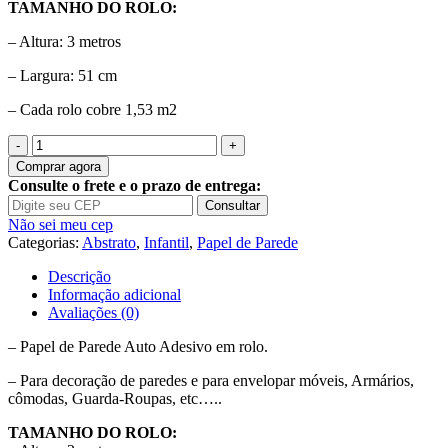
TAMANHO DO ROLO:
– Altura: 3 metros
– Largura: 51 cm
– Cada rolo cobre 1,53 m2
Quantidade
de
Comprar agora
Papel
Consulte o frete e o prazo de entrega:
de
Consultar
Parede
Não sei meu cep
Auto
Categorias:
Abstrato
,
Infantil
,
Papel de Parede
Adesivo
Escamas
Descrição
Abstrato
Informação adicional
A459
Avaliações (0)
– Papel de Parede Auto Adesivo em rolo.
– Para decoração de paredes e para envelopar móveis, Armários,
cômodas, Guarda-Roupas, etc…..
TAMANHO DO ROLO: