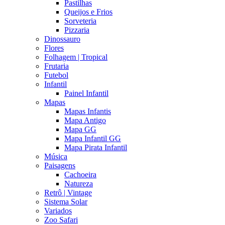
Pastilhas
Queijos e Frios
Sorveteria
Pizzaria
Dinossauro
Flores
Folhagem | Tropical
Frutaria
Futebol
Infantil
Painel Infantil
Mapas
Mapas Infantis
Mapa Antigo
Mapa GG
Mapa Infantil GG
Mapa Pirata Infantil
Música
Paisagens
Cachoeira
Natureza
Retrô | Vintage
Sistema Solar
Variados
Zoo Safari