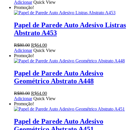
preço
preço
Adicionar
Quick View
original
atual
Promoção!
era:
é:
R$80.00.
R$64.00.
Papel de Parede Auto Adesivo Listras
Abstrato A453
O
O
R$
80.00
R$
64.00
preço
preço
Adicionar
Quick View
original
atual
Promoção!
era:
é:
R$80.00.
R$64.00.
Papel de Parede Auto Adesivo
Geométrico Abstrato A448
O
O
R$
80.00
R$
64.00
preço
preço
Adicionar
Quick View
original
atual
Promoção!
era:
é:
R$80.00.
R$64.00.
Papel de Parede Auto Adesivo
Geométrico Abstrato A451