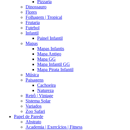
Pizzaria
Dinossauro
Flores
Folhagem | Tropical
Frutaria
Futebol
Infantil
Painel Infantil
Mapas
Mapas Infantis
Mapa Antigo
Mapa GG
Mapa Infantil GG
Mapa Pirata Infantil
Música
Paisagens
Cachoeira
Natureza
Retrô | Vintage
Sistema Solar
Variados
Zoo Safari
Papel de Parede
Abstrato
Academia | Exercícios | Fitness