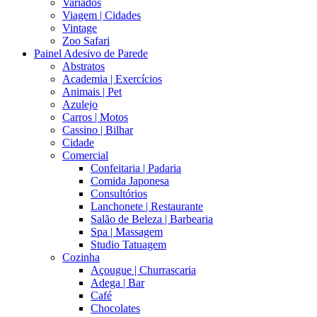
Variados
Viagem | Cidades
Vintage
Zoo Safari
Painel Adesivo de Parede
Abstratos
Academia | Exercícios
Animais | Pet
Azulejo
Carros | Motos
Cassino | Bilhar
Cidade
Comercial
Confeitaria | Padaria
Comida Japonesa
Consultórios
Lanchonete | Restaurante
Salão de Beleza | Barbearia
Spa | Massagem
Studio Tatuagem
Cozinha
Açougue | Churrascaria
Adega | Bar
Café
Chocolates