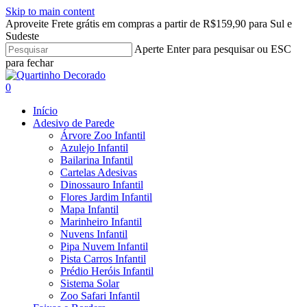
Skip to main content
Aproveite Frete grátis em compras a partir de R$159,90 para Sul e
Sudeste
Aperte Enter para pesquisar ou ESC
para fechar
Close
Search
search
account
0
Menu
Início
Adesivo de Parede
Árvore Zoo Infantil
Azulejo Infantil
Bailarina Infantil
Cartelas Adesivas
Dinossauro Infantil
Flores Jardim Infantil
Mapa Infantil
Marinheiro Infantil
Nuvens Infantil
Pipa Nuvem Infantil
Pista Carros Infantil
Prédio Heróis Infantil
Sistema Solar
Zoo Safari Infantil