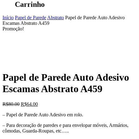
Carrinho
Início
Papel de Parede
Abstrato
Papel de Parede Auto Adesivo
Escamas Abstrato A459
Promoção!
Papel de Parede Auto Adesivo
Escamas Abstrato A459
O
O
R$
80.00
R$
64.00
preço
preço
– Papel de Parede Auto Adesivo em rolo.
original
atual
era:
é:
– Para decoração de paredes e para envelopar móveis, Armários,
R$80.00.
R$64.00.
cômodas, Guarda-Roupas, etc…..