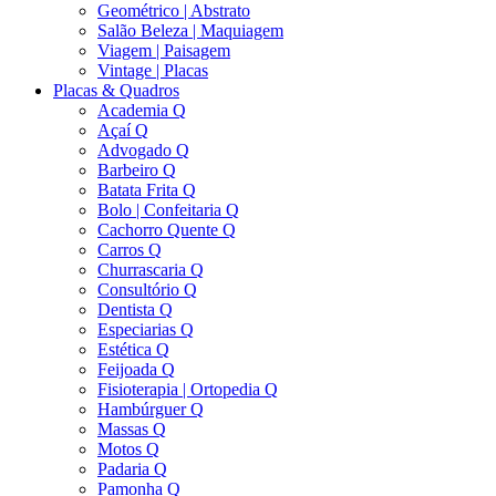
Geométrico | Abstrato
Salão Beleza | Maquiagem
Viagem | Paisagem
Vintage | Placas
Placas & Quadros
Academia Q
Açaí Q
Advogado Q
Barbeiro Q
Batata Frita Q
Bolo | Confeitaria Q
Cachorro Quente Q
Carros Q
Churrascaria Q
Consultório Q
Dentista Q
Especiarias Q
Estética Q
Feijoada Q
Fisioterapia | Ortopedia Q
Hambúrguer Q
Massas Q
Motos Q
Padaria Q
Pamonha Q