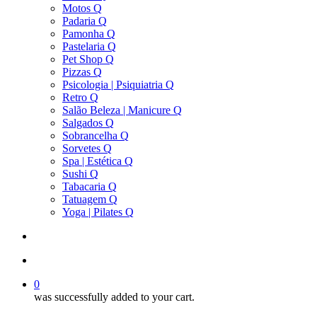
Motos Q
Padaria Q
Pamonha Q
Pastelaria Q
Pet Shop Q
Pizzas Q
Psicologia | Psiquiatria Q
Retro Q
Salão Beleza | Manicure Q
Salgados Q
Sobrancelha Q
Sorvetes Q
Spa | Estética Q
Sushi Q
Tabacaria Q
Tatuagem Q
Yoga | Pilates Q
search
account
0
was successfully added to your cart.