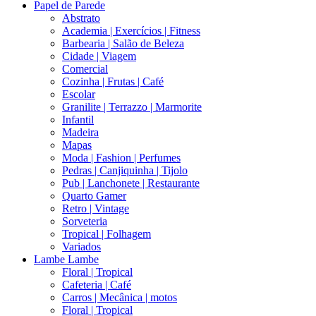
Papel de Parede
Abstrato
Academia | Exercícios | Fitness
Barbearia | Salão de Beleza
Cidade | Viagem
Comercial
Cozinha | Frutas | Café
Escolar
Granilite | Terrazzo | Marmorite
Infantil
Madeira
Mapas
Moda | Fashion | Perfumes
Pedras | Canjiquinha | Tijolo
Pub | Lanchonete | Restaurante
Quarto Gamer
Retro | Vintage
Sorveteria
Tropical | Folhagem
Variados
Lambe Lambe
Floral | Tropical
Cafeteria | Café
Carros | Mecânica | motos
Floral | Tropical