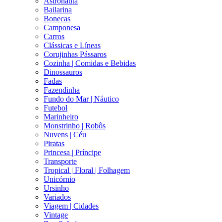
Astronauta
Bailarina
Bonecas
Camponesa
Carros
Clássicas e Líneas
Corujinhas Pássaros
Cozinha | Comidas e Bebidas
Dinossauros
Fadas
Fazendinha
Fundo do Mar | Náutico
Futebol
Marinheiro
Monstrinho | Robôs
Nuvens | Céu
Piratas
Princesa | Príncipe
Transporte
Tropical | Floral | Folhagem
Unicórnio
Ursinho
Variados
Viagem | Cidades
Vintage