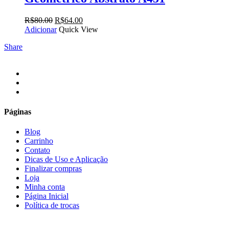
O
O
R$
80.00
R$
64.00
preço
preço
Adicionar
Quick View
original
atual
Share
era:
é:
R$80.00.
R$64.00.
facebook
instagram
email
Páginas
Blog
Carrinho
Contato
Dicas de Uso e Aplicação
Finalizar compras
Loja
Minha conta
Página Inicial
Política de trocas