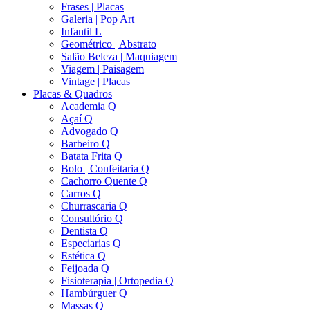
Frases | Placas
Galeria | Pop Art
Infantil L
Geométrico | Abstrato
Salão Beleza | Maquiagem
Viagem | Paisagem
Vintage | Placas
Placas & Quadros
Academia Q
Açaí Q
Advogado Q
Barbeiro Q
Batata Frita Q
Bolo | Confeitaria Q
Cachorro Quente Q
Carros Q
Churrascaria Q
Consultório Q
Dentista Q
Especiarias Q
Estética Q
Feijoada Q
Fisioterapia | Ortopedia Q
Hambúrguer Q
Massas Q