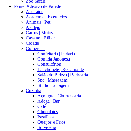
Zoo Safari
Painel Adesivo de Parede
Abstratos
Academia | Exercícios
Animais | Pet
Azulejo
Carros | Motos
Cassino | Bilhar
Cidade
Comercial
Confeitaria | Padaria
Comida Japonesa
Consultórios
Lanchonete | Restaurante
Salão de Beleza | Barbearia
Spa | Massagem
Studio Tatuagem
Cozinha
Açougue | Churrascaria
Adega | Bar
Café
Chocolates
Pastilhas
Queijos e Frios
Sorveteria