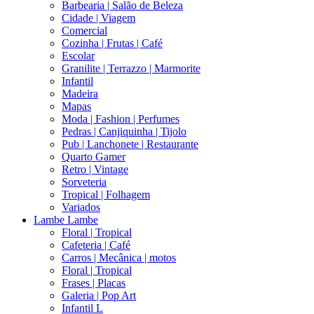
Barbearia | Salão de Beleza
Cidade | Viagem
Comercial
Cozinha | Frutas | Café
Escolar
Granilite | Terrazzo | Marmorite
Infantil
Madeira
Mapas
Moda | Fashion | Perfumes
Pedras | Canjiquinha | Tijolo
Pub | Lanchonete | Restaurante
Quarto Gamer
Retro | Vintage
Sorveteria
Tropical | Folhagem
Variados
Lambe Lambe
Floral | Tropical
Cafeteria | Café
Carros | Mecânica | motos
Floral | Tropical
Frases | Placas
Galeria | Pop Art
Infantil L