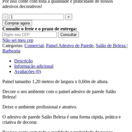
Por isso conte com toda a qualidade e praticidade de nossos
adesivos decorativos!
Quantidade
de
Comprar agora
Painel
Consulte o frete e o prazo de entrega:
Adesivo
Consultar
Unha
Não sei meu cep
Maquiagem
Categorias:
Comercial
,
Painel Adesivo de Parede
,
Salão de Beleza |
Salão
Barbearia
Beleza
J211
Descrição
Informação adicional
Avaliações (0)
Painel tamanho 1,20 metros de largura x 0,60m de altura.
Decore o seu ambiente com o painel adesivo de parede Salão
Beleza!
Deixe o ambiente profissional e atrativo.
O adesivo de parede Salão Beleza é uma forma rápida, prática e
criativa de decorar.