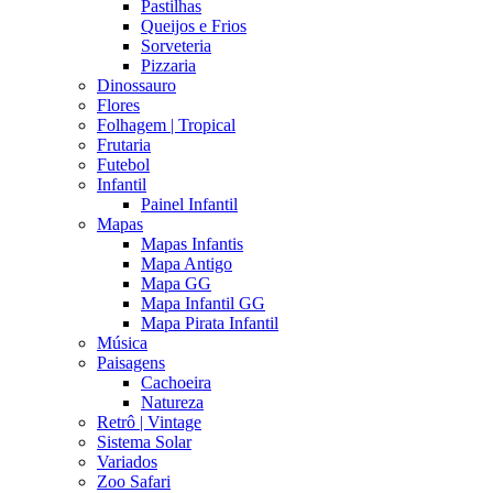
Pastilhas
Queijos e Frios
Sorveteria
Pizzaria
Dinossauro
Flores
Folhagem | Tropical
Frutaria
Futebol
Infantil
Painel Infantil
Mapas
Mapas Infantis
Mapa Antigo
Mapa GG
Mapa Infantil GG
Mapa Pirata Infantil
Música
Paisagens
Cachoeira
Natureza
Retrô | Vintage
Sistema Solar
Variados
Zoo Safari