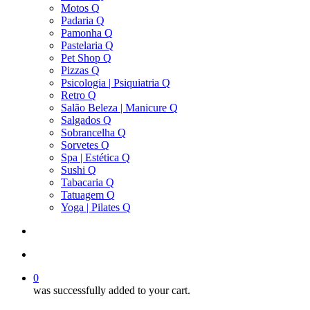
Motos Q
Padaria Q
Pamonha Q
Pastelaria Q
Pet Shop Q
Pizzas Q
Psicologia | Psiquiatria Q
Retro Q
Salão Beleza | Manicure Q
Salgados Q
Sobrancelha Q
Sorvetes Q
Spa | Estética Q
Sushi Q
Tabacaria Q
Tatuagem Q
Yoga | Pilates Q
search
account
0
was successfully added to your cart.