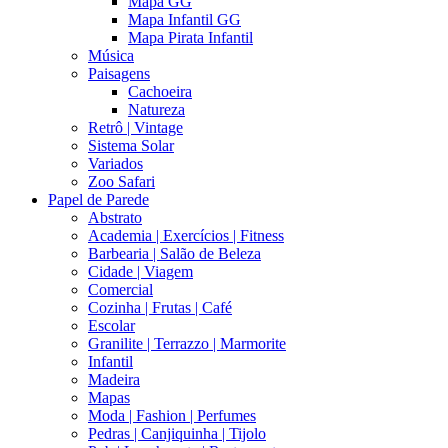
Mapa GG
Mapa Infantil GG
Mapa Pirata Infantil
Música
Paisagens
Cachoeira
Natureza
Retrô | Vintage
Sistema Solar
Variados
Zoo Safari
Papel de Parede
Abstrato
Academia | Exercícios | Fitness
Barbearia | Salão de Beleza
Cidade | Viagem
Comercial
Cozinha | Frutas | Café
Escolar
Granilite | Terrazzo | Marmorite
Infantil
Madeira
Mapas
Moda | Fashion | Perfumes
Pedras | Canjiquinha | Tijolo