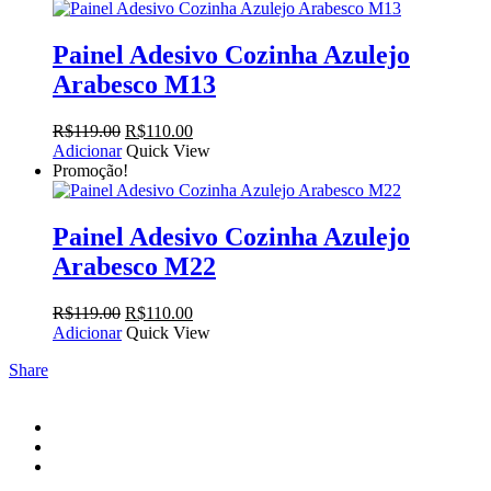
era:
é:
R$119.00.
R$110.00.
Painel Adesivo Cozinha Azulejo
Arabesco M13
O
O
R$
119.00
R$
110.00
preço
preço
Adicionar
Quick View
original
atual
Promoção!
era:
é:
R$119.00.
R$110.00.
Painel Adesivo Cozinha Azulejo
Arabesco M22
O
O
R$
119.00
R$
110.00
preço
preço
Adicionar
Quick View
original
atual
Share
era:
é:
R$119.00.
R$110.00.
facebook
instagram
email