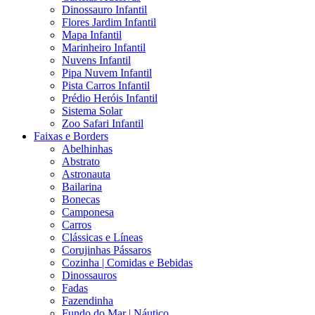
Dinossauro Infantil
Flores Jardim Infantil
Mapa Infantil
Marinheiro Infantil
Nuvens Infantil
Pipa Nuvem Infantil
Pista Carros Infantil
Prédio Heróis Infantil
Sistema Solar
Zoo Safari Infantil
Faixas e Borders
Abelhinhas
Abstrato
Astronauta
Bailarina
Bonecas
Camponesa
Carros
Clássicas e Líneas
Corujinhas Pássaros
Cozinha | Comidas e Bebidas
Dinossauros
Fadas
Fazendinha
Fundo do Mar | Náutico