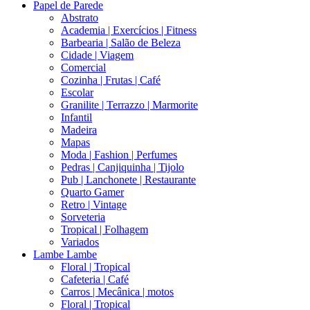
Papel de Parede
Abstrato
Academia | Exercícios | Fitness
Barbearia | Salão de Beleza
Cidade | Viagem
Comercial
Cozinha | Frutas | Café
Escolar
Granilite | Terrazzo | Marmorite
Infantil
Madeira
Mapas
Moda | Fashion | Perfumes
Pedras | Canjiquinha | Tijolo
Pub | Lanchonete | Restaurante
Quarto Gamer
Retro | Vintage
Sorveteria
Tropical | Folhagem
Variados
Lambe Lambe
Floral | Tropical
Cafeteria | Café
Carros | Mecânica | motos
Floral | Tropical