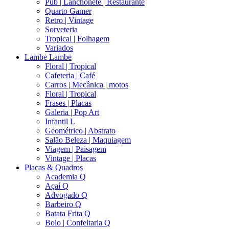
Pub | Lanchonete | Restaurante
Quarto Gamer
Retro | Vintage
Sorveteria
Tropical | Folhagem
Variados
Lambe Lambe
Floral | Tropical
Cafeteria | Café
Carros | Mecânica | motos
Floral | Tropical
Frases | Placas
Galeria | Pop Art
Infantil L
Geométrico | Abstrato
Salão Beleza | Maquiagem
Viagem | Paisagem
Vintage | Placas
Placas & Quadros
Academia Q
Açaí Q
Advogado Q
Barbeiro Q
Batata Frita Q
Bolo | Confeitaria Q