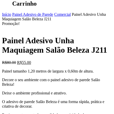
Carrinho
Início
Painel Adesivo de Parede
Comercial
Painel Adesivo Unha
Maquiagem Salão Beleza J211
Promoção!
Painel Adesivo Unha
Maquiagem Salão Beleza J211
O
O
R$
80.00
R$
55.00
preço
preço
Painel tamanho 1,20 metros de largura x 0,60m de altura.
original
atual
era:
é:
Decore o seu ambiente com o painel adesivo de parede Salão
R$80.00.
R$55.00.
Beleza!
Deixe o ambiente profissional e atrativo.
O adesivo de parede Salão Beleza é uma forma rápida, prática e
criativa de decorar.