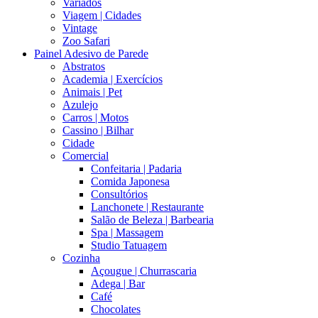
Variados
Viagem | Cidades
Vintage
Zoo Safari
Painel Adesivo de Parede
Abstratos
Academia | Exercícios
Animais | Pet
Azulejo
Carros | Motos
Cassino | Bilhar
Cidade
Comercial
Confeitaria | Padaria
Comida Japonesa
Consultórios
Lanchonete | Restaurante
Salão de Beleza | Barbearia
Spa | Massagem
Studio Tatuagem
Cozinha
Açougue | Churrascaria
Adega | Bar
Café
Chocolates