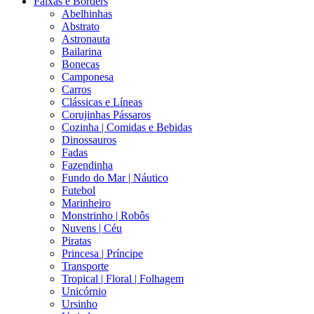
Faixas e Borders
Abelhinhas
Abstrato
Astronauta
Bailarina
Bonecas
Camponesa
Carros
Clássicas e Líneas
Corujinhas Pássaros
Cozinha | Comidas e Bebidas
Dinossauros
Fadas
Fazendinha
Fundo do Mar | Náutico
Futebol
Marinheiro
Monstrinho | Robôs
Nuvens | Céu
Piratas
Princesa | Príncipe
Transporte
Tropical | Floral | Folhagem
Unicórnio
Ursinho