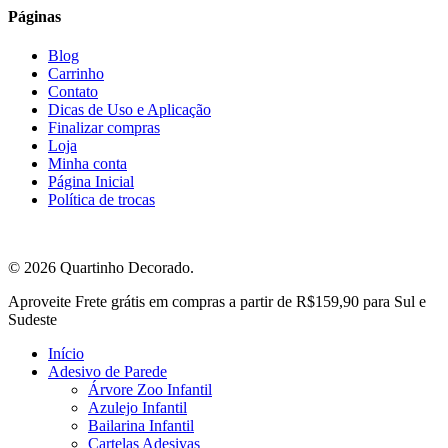
Páginas
Blog
Carrinho
Contato
Dicas de Uso e Aplicação
Finalizar compras
Loja
Minha conta
Página Inicial
Política de trocas
© 2026 Quartinho Decorado.
Close
Aproveite Frete grátis em compras a partir de R$159,90 para Sul e
Menu
Sudeste
Início
Adesivo de Parede
Árvore Zoo Infantil
Azulejo Infantil
Bailarina Infantil
Cartelas Adesivas