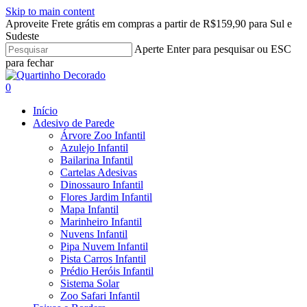
Skip to main content
Aproveite Frete grátis em compras a partir de R$159,90 para Sul e
Sudeste
Aperte Enter para pesquisar ou ESC
para fechar
Close
Search
search
account
0
Menu
Início
Adesivo de Parede
Árvore Zoo Infantil
Azulejo Infantil
Bailarina Infantil
Cartelas Adesivas
Dinossauro Infantil
Flores Jardim Infantil
Mapa Infantil
Marinheiro Infantil
Nuvens Infantil
Pipa Nuvem Infantil
Pista Carros Infantil
Prédio Heróis Infantil
Sistema Solar
Zoo Safari Infantil