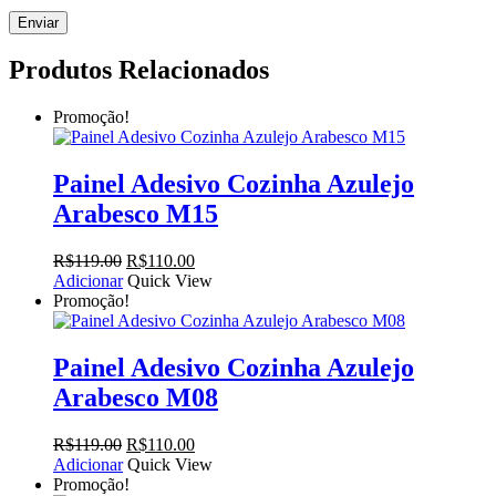
Produtos Relacionados
Promoção!
Painel Adesivo Cozinha Azulejo
Arabesco M15
O
O
R$
119.00
R$
110.00
preço
preço
Adicionar
Quick View
original
atual
Promoção!
era:
é:
R$119.00.
R$110.00.
Painel Adesivo Cozinha Azulejo
Arabesco M08
O
O
R$
119.00
R$
110.00
preço
preço
Adicionar
Quick View
original
atual
Promoção!