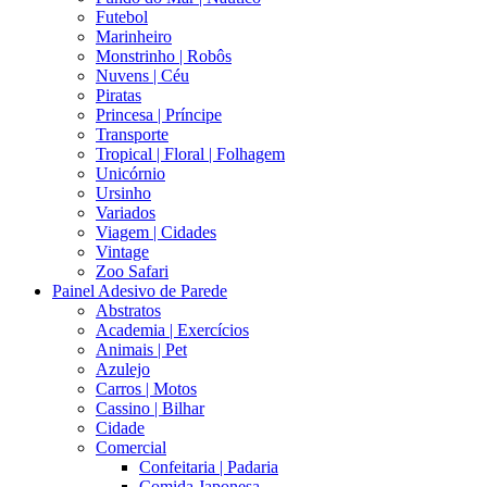
Futebol
Marinheiro
Monstrinho | Robôs
Nuvens | Céu
Piratas
Princesa | Príncipe
Transporte
Tropical | Floral | Folhagem
Unicórnio
Ursinho
Variados
Viagem | Cidades
Vintage
Zoo Safari
Painel Adesivo de Parede
Abstratos
Academia | Exercícios
Animais | Pet
Azulejo
Carros | Motos
Cassino | Bilhar
Cidade
Comercial
Confeitaria | Padaria
Comida Japonesa