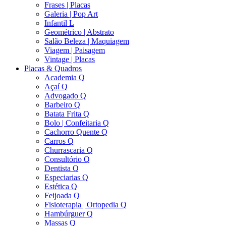
Frases | Placas
Galeria | Pop Art
Infantil L
Geométrico | Abstrato
Salão Beleza | Maquiagem
Viagem | Paisagem
Vintage | Placas
Placas & Quadros
Academia Q
Açaí Q
Advogado Q
Barbeiro Q
Batata Frita Q
Bolo | Confeitaria Q
Cachorro Quente Q
Carros Q
Churrascaria Q
Consultório Q
Dentista Q
Especiarias Q
Estética Q
Feijoada Q
Fisioterapia | Ortopedia Q
Hambúrguer Q
Massas Q