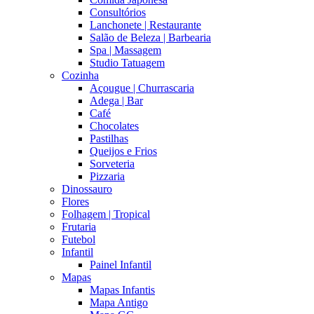
Consultórios
Lanchonete | Restaurante
Salão de Beleza | Barbearia
Spa | Massagem
Studio Tatuagem
Cozinha
Açougue | Churrascaria
Adega | Bar
Café
Chocolates
Pastilhas
Queijos e Frios
Sorveteria
Pizzaria
Dinossauro
Flores
Folhagem | Tropical
Frutaria
Futebol
Infantil
Painel Infantil
Mapas
Mapas Infantis
Mapa Antigo