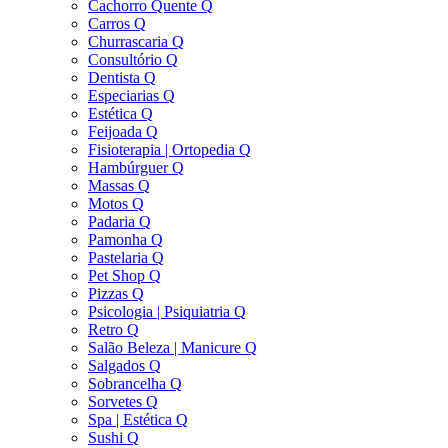
Cachorro Quente Q
Carros Q
Churrascaria Q
Consultório Q
Dentista Q
Especiarias Q
Estética Q
Feijoada Q
Fisioterapia | Ortopedia Q
Hambúrguer Q
Massas Q
Motos Q
Padaria Q
Pamonha Q
Pastelaria Q
Pet Shop Q
Pizzas Q
Psicologia | Psiquiatria Q
Retro Q
Salão Beleza | Manicure Q
Salgados Q
Sobrancelha Q
Sorvetes Q
Spa | Estética Q
Sushi Q