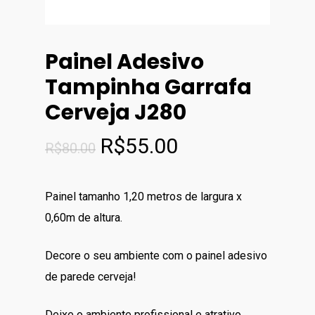
Painel Adesivo
Tampinha Garrafa
Cerveja J280
O
O
R$
55.00
R$
80.00
preço
preço
original
atual
Painel tamanho 1,20 metros de largura x
era:
é:
0,60m de altura.
R$80.00.
R$55.00.
Decore o seu ambiente com o painel adesivo
de parede cerveja!
Deixe o ambiente profissional e atrativo.