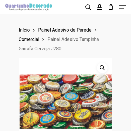
Men
Skip
to
search
account
main
Início
Painel Adesivo de Parede
content
Comercial
Painel Adesivo Tampinha
Garrafa Cerveja J280