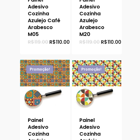
Adesivo
Adesivo
Cozinha
Cozinha
Azulejo Café
Azulejo
Arabesco
Arabesco
M05
M20
O
O
O
O
R$
119.00
R$
110.00
R$
119.00
R$
110.00
preço
preço
preço
preço
original
atual
original
atual
era:
é:
era:
é:
R$119.00.
R$110.00.
R$119.00.
R$110.0
Promoção!
Promoção!
Painel
Painel
Adesivo
Adesivo
Cozinha
Cozinha