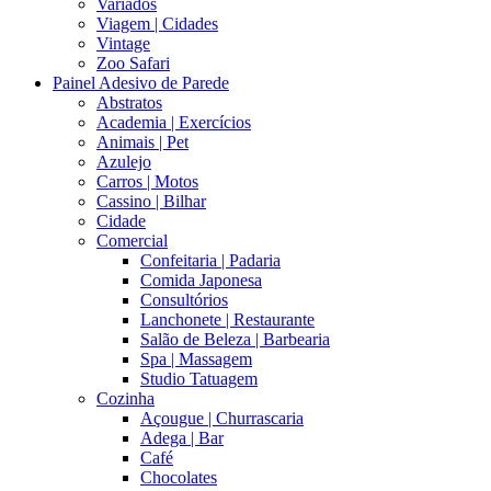
Variados
Viagem | Cidades
Vintage
Zoo Safari
Painel Adesivo de Parede
Abstratos
Academia | Exercícios
Animais | Pet
Azulejo
Carros | Motos
Cassino | Bilhar
Cidade
Comercial
Confeitaria | Padaria
Comida Japonesa
Consultórios
Lanchonete | Restaurante
Salão de Beleza | Barbearia
Spa | Massagem
Studio Tatuagem
Cozinha
Açougue | Churrascaria
Adega | Bar
Café
Chocolates