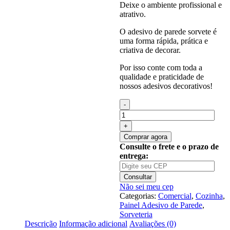
Deixe o ambiente profissional e
atrativo.
O adesivo de parede sorvete é
uma forma rápida, prática e
criativa de decorar.
Por isso conte com toda a
qualidade e praticidade de
nossos adesivos decorativos!
Quantidade
de
Painel
Adesivo
Comprar agora
Sorvete
Consulte o frete e o prazo de
Sorveteria
entrega:
Sobremesa
J18
Consultar
Não sei meu cep
Categorias:
Comercial
,
Cozinha
,
Painel Adesivo de Parede
,
Sorveteria
Descrição
Informação adicional
Avaliações (0)