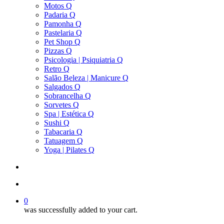
Motos Q
Padaria Q
Pamonha Q
Pastelaria Q
Pet Shop Q
Pizzas Q
Psicologia | Psiquiatria Q
Retro Q
Salão Beleza | Manicure Q
Salgados Q
Sobrancelha Q
Sorvetes Q
Spa | Estética Q
Sushi Q
Tabacaria Q
Tatuagem Q
Yoga | Pilates Q
search
account
0
was successfully added to your cart.