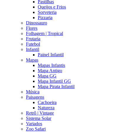
Pastilhas
Queijos e Frios
Sorveteria
Pizzaria
Dinossauro
Flores
Folhagem | Tropical
Frutaria
Futebol
Infantil
Painel Infantil
Mapas
Mapas Infantis
Mapa Antigo
Mapa GG
Mapa Infantil GG
Mapa Pirata Infantil
Música
Paisagens
Cachoeira
Natureza
Retrô | Vintage
Sistema Solar
Variados
Zoo Safari