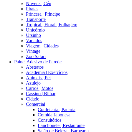
Nuvens | Céu
Piratas
Princesa | Príncipe
Transporte
Tropical | Floral | Folhagem
Unicórnio
Ursinho
Variados
Viagem | Cidades
Vintage
Zoo Safari
Painel Adesivo de Parede
Abstratos
Academia | Exercícios
Animais | Pet
Azulejo
Carros | Motos
Cassino | Bilhar
Cidade
Comercial
Confeitaria | Padaria
Comida Japonesa
Consultórios
Lanchonete | Restaurante
Salão de Beleza | Barbearia