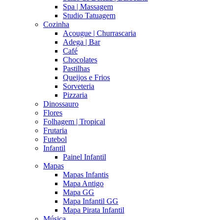
Spa | Massagem
Studio Tatuagem
Cozinha
Açougue | Churrascaria
Adega | Bar
Café
Chocolates
Pastilhas
Queijos e Frios
Sorveteria
Pizzaria
Dinossauro
Flores
Folhagem | Tropical
Frutaria
Futebol
Infantil
Painel Infantil
Mapas
Mapas Infantis
Mapa Antigo
Mapa GG
Mapa Infantil GG
Mapa Pirata Infantil
Música