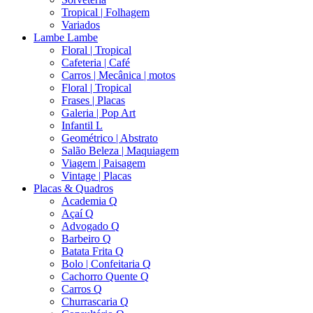
Tropical | Folhagem
Variados
Lambe Lambe
Floral | Tropical
Cafeteria | Café
Carros | Mecânica | motos
Floral | Tropical
Frases | Placas
Galeria | Pop Art
Infantil L
Geométrico | Abstrato
Salão Beleza | Maquiagem
Viagem | Paisagem
Vintage | Placas
Placas & Quadros
Academia Q
Açaí Q
Advogado Q
Barbeiro Q
Batata Frita Q
Bolo | Confeitaria Q
Cachorro Quente Q
Carros Q
Churrascaria Q