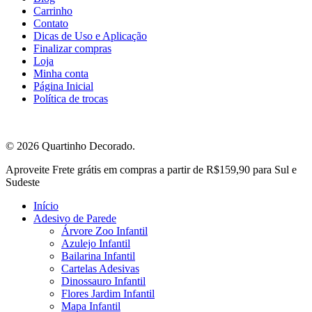
Carrinho
Contato
Dicas de Uso e Aplicação
Finalizar compras
Loja
Minha conta
Página Inicial
Política de trocas
© 2026 Quartinho Decorado.
Close
Aproveite Frete grátis em compras a partir de R$159,90 para Sul e
Menu
Sudeste
Início
Adesivo de Parede
Árvore Zoo Infantil
Azulejo Infantil
Bailarina Infantil
Cartelas Adesivas
Dinossauro Infantil
Flores Jardim Infantil
Mapa Infantil