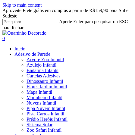
Skip to main content
Aproveite Frete grátis em compras a partir de R$159,90 para Sul e
Sudeste
Aperte Enter para pesquisar ou ESC
para fechar
Close
Search
search
account
0
Menu
Início
Adesivo de Parede
Árvore Zoo Infantil
Azulejo Infantil
Bailarina Infantil
Cartelas Adesivas
Dinossauro Infantil
Flores Jardim Infantil
Mapa Infantil
Marinheiro Infantil
Nuvens Infantil
Pipa Nuvem Infantil
Pista Carros Infantil
Prédio Heróis Infantil
Sistema Solar
Zoo Safari Infantil