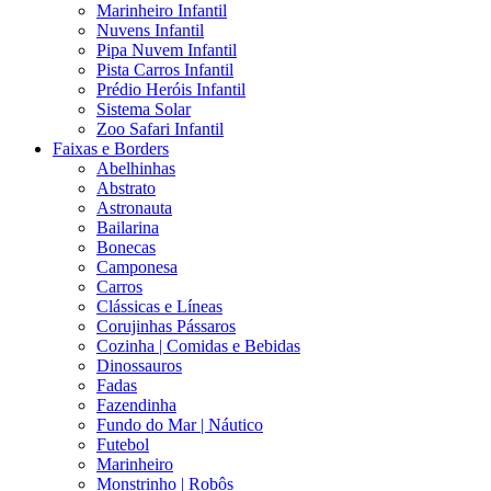
Marinheiro Infantil
Nuvens Infantil
Pipa Nuvem Infantil
Pista Carros Infantil
Prédio Heróis Infantil
Sistema Solar
Zoo Safari Infantil
Faixas e Borders
Abelhinhas
Abstrato
Astronauta
Bailarina
Bonecas
Camponesa
Carros
Clássicas e Líneas
Corujinhas Pássaros
Cozinha | Comidas e Bebidas
Dinossauros
Fadas
Fazendinha
Fundo do Mar | Náutico
Futebol
Marinheiro
Monstrinho | Robôs