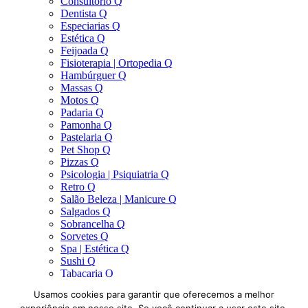
Consultório Q
Dentista Q
Especiarias Q
Estética Q
Feijoada Q
Fisioterapia | Ortopedia Q
Hambúrguer Q
Massas Q
Motos Q
Padaria Q
Pamonha Q
Pastelaria Q
Pet Shop Q
Pizzas Q
Psicologia | Psiquiatria Q
Retro Q
Salão Beleza | Manicure Q
Salgados Q
Sobrancelha Q
Sorvetes Q
Spa | Estética Q
Sushi Q
Tabacaria Q
Tatuagem Q
Usamos cookies para garantir que oferecemos a melhor
Yoga | Pilates Q