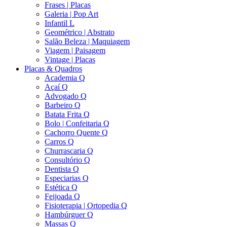
Frases | Placas
Galeria | Pop Art
Infantil L
Geométrico | Abstrato
Salão Beleza | Maquiagem
Viagem | Paisagem
Vintage | Placas
Placas & Quadros
Academia Q
Açaí Q
Advogado Q
Barbeiro Q
Batata Frita Q
Bolo | Confeitaria Q
Cachorro Quente Q
Carros Q
Churrascaria Q
Consultório Q
Dentista Q
Especiarias Q
Estética Q
Feijoada Q
Fisioterapia | Ortopedia Q
Hambúrguer Q
Massas Q