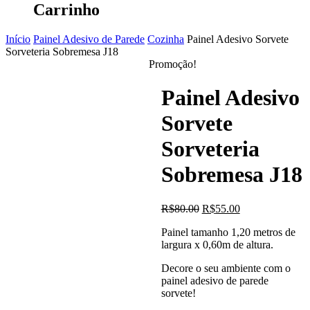
Carrinho
Início
Painel Adesivo de Parede
Cozinha
Painel Adesivo Sorvete
Sorveteria Sobremesa J18
Promoção!
Painel Adesivo
Sorvete
Sorveteria
Sobremesa J18
O
O
R$
80.00
R$
55.00
preço
preço
Painel tamanho 1,20 metros de
original
atual
largura x 0,60m de altura.
era:
é:
R$80.00.
R$55.00.
Decore o seu ambiente com o
painel adesivo de parede
sorvete!