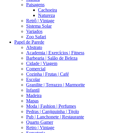
Paisagens
Cachoeira
Natureza
Retrô | Vintage
Sistema Solar
Variados
Zoo Safari
Papel de Parede
Abstrato
Academia | Exercícios | Fitness
Barbearia | Salão de Beleza
Cidade | Viagem
Comercial
Cozinha | Frutas | Café
Escolar
Granilite | Terrazzo | Marmorite
Infantil
Madeira
Mapas
Moda | Fashion | Perfumes
Pedras | Canjiquinha | Tijolo
Pub | Lanchonete | Restaurante
Quarto Gamer
Retro | Vintage
Sorveteria