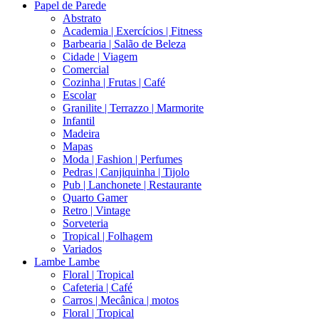
Papel de Parede
Abstrato
Academia | Exercícios | Fitness
Barbearia | Salão de Beleza
Cidade | Viagem
Comercial
Cozinha | Frutas | Café
Escolar
Granilite | Terrazzo | Marmorite
Infantil
Madeira
Mapas
Moda | Fashion | Perfumes
Pedras | Canjiquinha | Tijolo
Pub | Lanchonete | Restaurante
Quarto Gamer
Retro | Vintage
Sorveteria
Tropical | Folhagem
Variados
Lambe Lambe
Floral | Tropical
Cafeteria | Café
Carros | Mecânica | motos
Floral | Tropical