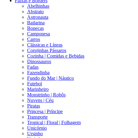
Faixas e Borders
Abelhinhas
Abstrato
Astronauta
Bailarina
Bonecas
Camponesa
Carros
Clássicas e Líneas
Corujinhas Pássaros
Cozinha | Comidas e Bebidas
Dinossauros
Fadas
Fazendinha
Fundo do Mar | Náutico
Futebol
Marinheiro
Monstrinho | Robôs
Nuvens | Céu
Piratas
Princesa | Príncipe
Transporte
Tropical | Floral | Folhagem
Unicórnio
Ursinho