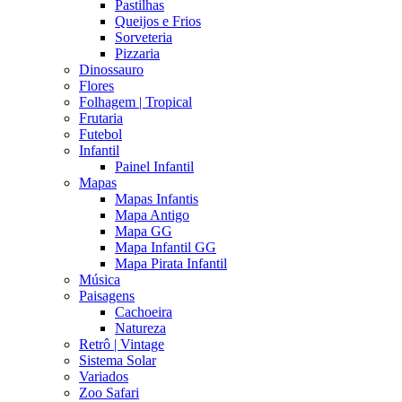
Pastilhas
Queijos e Frios
Sorveteria
Pizzaria
Dinossauro
Flores
Folhagem | Tropical
Frutaria
Futebol
Infantil
Painel Infantil
Mapas
Mapas Infantis
Mapa Antigo
Mapa GG
Mapa Infantil GG
Mapa Pirata Infantil
Música
Paisagens
Cachoeira
Natureza
Retrô | Vintage
Sistema Solar
Variados
Zoo Safari