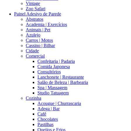
Vintage
Zoo Safari
Painel Adesivo de Parede
Abstratos
Academia | Exercícios
Animais | Pet
Azulejo
Carros | Motos
Cassino | Bilhar
Cidade
Comercial
Confeitaria | Padaria
Comida Japonesa
Consultórios
Lanchonete | Restaurante
Salão de Beleza | Barbearia
Spa | Massagem
Studio Tatuagem
Cozinha
Açougue | Churrascaria
Adega | Bar
Café
Chocolates
Pastilhas
Queijos e Frios