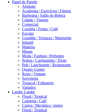
Papel de Parede
Abstrato
Academia | Exercícios | Fitness
Barbearia | Salão de Beleza
Cidade | Viagem
Comercial
Cozinha | Frutas | Café
Escolar
Granilite | Terrazzo | Marmorite
Infantil
Madeira
Mapas
Moda | Fashion | Perfumes
Pedras | Canjiquinha | Tijolo
Pub | Lanchonete | Restaurante
Quarto Gamer
Retro | Vintage
Sorveteria
Tropical | Folhagem
Variados
Lambe Lambe
Floral | Tropical
Cafeteria | Café
Carros | Mecânica | motos
Floral | Tropical