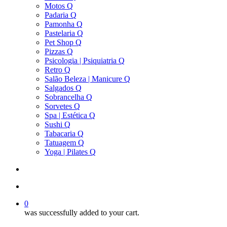
Motos Q
Padaria Q
Pamonha Q
Pastelaria Q
Pet Shop Q
Pizzas Q
Psicologia | Psiquiatria Q
Retro Q
Salão Beleza | Manicure Q
Salgados Q
Sobrancelha Q
Sorvetes Q
Spa | Estética Q
Sushi Q
Tabacaria Q
Tatuagem Q
Yoga | Pilates Q
search
account
0
was successfully added to your cart.