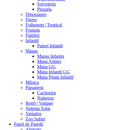
Sorveteria
Pizzaria
Dinossauro
Flores
Folhagem | Tropical
Frutaria
Futebol
Infantil
Painel Infantil
Mapas
Mapas Infantis
Mapa Antigo
Mapa GG
Mapa Infantil GG
Mapa Pirata Infantil
Música
Paisagens
Cachoeira
Natureza
Retrô | Vintage
Sistema Solar
Variados
Zoo Safari
Papel de Parede
Abstrato