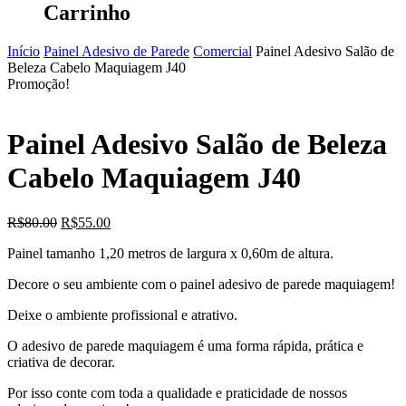
Carrinho
Início
Painel Adesivo de Parede
Comercial
Painel Adesivo Salão de
Beleza Cabelo Maquiagem J40
Promoção!
Painel Adesivo Salão de Beleza
Cabelo Maquiagem J40
O
O
R$
80.00
R$
55.00
preço
preço
Painel tamanho 1,20 metros de largura x 0,60m de altura.
original
atual
era:
é:
Decore o seu ambiente com o painel adesivo de parede maquiagem!
R$80.00.
R$55.00.
Deixe o ambiente profissional e atrativo.
O adesivo de parede maquiagem é uma forma rápida, prática e
criativa de decorar.
Por isso conte com toda a qualidade e praticidade de nossos