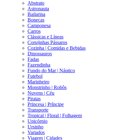
Abstrato
Astronauta
Bailarina
Bonecas
Camponesa
Carros
Clássicas e Líneas
Corujinhas Pássaros
Cozinha | Comidas e Bebidas
Dinossauros
Fadas
Fazendinha
Fundo do Mar | Náutico
Futebol
Marinheiro
Monstrinho | Robôs
Nuvens | Céu
Piratas
Princesa | Príncipe
Transporte
Tropical | Floral | Folhagem
Unicórnio
Ursinho
Variados
Viagem | Cidades