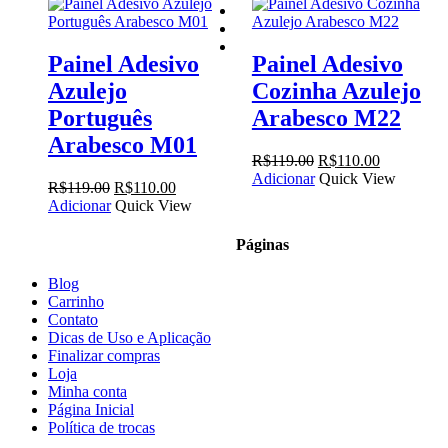
facebook
instagram
email
Painel Adesivo
Painel Adesivo
Azulejo
Cozinha Azulejo
Português
Arabesco M22
Arabesco M01
O
O
R$
119.00
R$
110.00
preço
preço
Adicionar
Quick View
O
O
R$
119.00
R$
110.00
original
atual
preço
preço
Adicionar
Quick View
era:
é:
original
atual
R$119.00.
R$110.00.
era:
é:
Páginas
R$119.00.
R$110.00.
Blog
Carrinho
Contato
Dicas de Uso e Aplicação
Finalizar compras
Loja
Minha conta
Página Inicial
Política de trocas