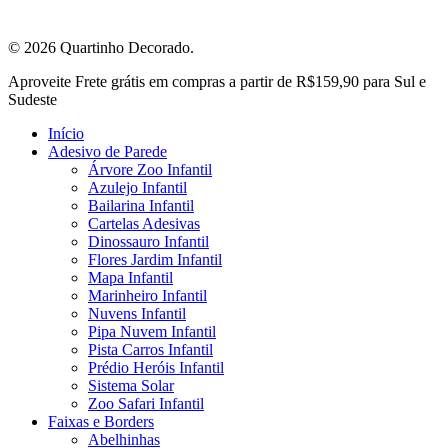
© 2026 Quartinho Decorado.
Close
Aproveite Frete grátis em compras a partir de R$159,90 para Sul e
Menu
Sudeste
Início
Adesivo de Parede
Árvore Zoo Infantil
Azulejo Infantil
Bailarina Infantil
Cartelas Adesivas
Dinossauro Infantil
Flores Jardim Infantil
Mapa Infantil
Marinheiro Infantil
Nuvens Infantil
Pipa Nuvem Infantil
Pista Carros Infantil
Prédio Heróis Infantil
Sistema Solar
Zoo Safari Infantil
Faixas e Borders
Abelhinhas