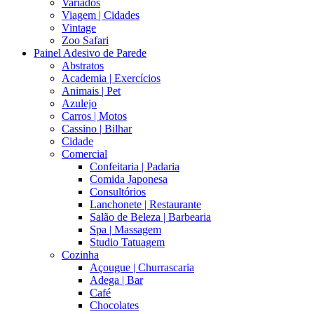
Variados
Viagem | Cidades
Vintage
Zoo Safari
Painel Adesivo de Parede
Abstratos
Academia | Exercícios
Animais | Pet
Azulejo
Carros | Motos
Cassino | Bilhar
Cidade
Comercial
Confeitaria | Padaria
Comida Japonesa
Consultórios
Lanchonete | Restaurante
Salão de Beleza | Barbearia
Spa | Massagem
Studio Tatuagem
Cozinha
Açougue | Churrascaria
Adega | Bar
Café
Chocolates