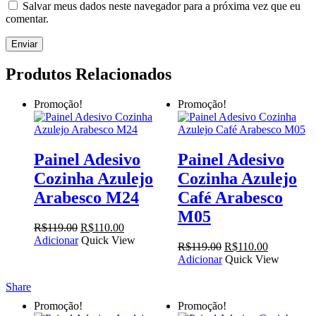
Salvar meus dados neste navegador para a próxima vez que eu
comentar.
Produtos Relacionados
Promoção!
Promoção!
Painel Adesivo
Painel Adesivo
Cozinha Azulejo
Cozinha Azulejo
Arabesco M24
Café Arabesco
M05
O
O
R$
119.00
R$
110.00
preço
preço
Adicionar
Quick View
O
O
R$
119.00
R$
110.00
original
atual
preço
preço
Adicionar
Quick View
era:
é:
original
atual
R$119.00.
R$110.00.
era:
é:
Share
R$119.00.
R$110.00.
Promoção!
Promoção!