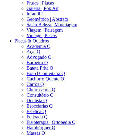
Frases | Placas
Galeria | Pop Art
Infantil L
Geométrico | Abstrato
Salão Beleza | Maquiagem
Viagem | Paisagem
Vintage | Placas
Placas & Quadros
Academia Q
Açaí Q
Advogado Q
Barbeiro Q
Batata Frita Q
Bolo | Confeitaria Q
Cachorro Quente Q
Carros Q
Churrascaria Q
Consultório Q
Dentista Q
Especiarias Q
Estética Q
Feijoada Q
Fisioterapia | Ortopedia Q
Hambúrguer Q
Massas Q