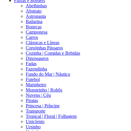
Faixas e Borders
Abelhinhas
Abstrato
Astronauta
Bailarina
Bonecas
Camponesa
Carros
Clássicas e Líneas
Corujinhas Pássaros
Cozinha | Comidas e Bebidas
Dinossauros
Fadas
Fazendinha
Fundo do Mar | Náutico
Futebol
Marinheiro
Monstrinho | Robôs
Nuvens | Céu
Piratas
Princesa | Príncipe
Transporte
Tropical | Floral | Folhagem
Unicórnio
Ursinho