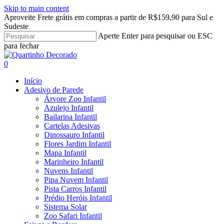
Skip to main content
Aproveite Frete grátis em compras a partir de R$159,90 para Sul e
Sudeste
Aperte Enter para pesquisar ou ESC
para fechar
Close
Search
search
account
0
Menu
Início
Adesivo de Parede
Árvore Zoo Infantil
Azulejo Infantil
Bailarina Infantil
Cartelas Adesivas
Dinossauro Infantil
Flores Jardim Infantil
Mapa Infantil
Marinheiro Infantil
Nuvens Infantil
Pipa Nuvem Infantil
Pista Carros Infantil
Prédio Heróis Infantil
Sistema Solar
Zoo Safari Infantil