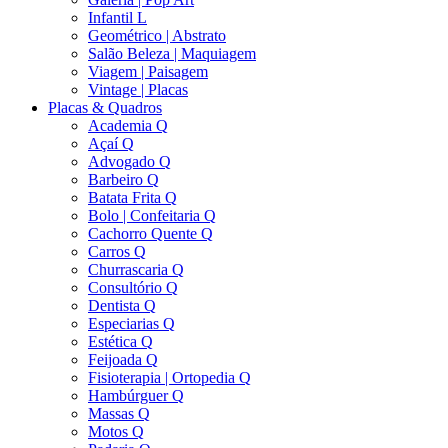
Infantil L
Geométrico | Abstrato
Salão Beleza | Maquiagem
Viagem | Paisagem
Vintage | Placas
Placas & Quadros
Academia Q
Açaí Q
Advogado Q
Barbeiro Q
Batata Frita Q
Bolo | Confeitaria Q
Cachorro Quente Q
Carros Q
Churrascaria Q
Consultório Q
Dentista Q
Especiarias Q
Estética Q
Feijoada Q
Fisioterapia | Ortopedia Q
Hambúrguer Q
Massas Q
Motos Q