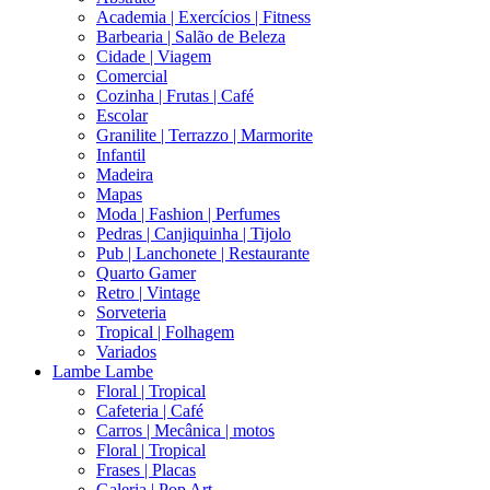
Academia | Exercícios | Fitness
Barbearia | Salão de Beleza
Cidade | Viagem
Comercial
Cozinha | Frutas | Café
Escolar
Granilite | Terrazzo | Marmorite
Infantil
Madeira
Mapas
Moda | Fashion | Perfumes
Pedras | Canjiquinha | Tijolo
Pub | Lanchonete | Restaurante
Quarto Gamer
Retro | Vintage
Sorveteria
Tropical | Folhagem
Variados
Lambe Lambe
Floral | Tropical
Cafeteria | Café
Carros | Mecânica | motos
Floral | Tropical
Frases | Placas
Galeria | Pop Art