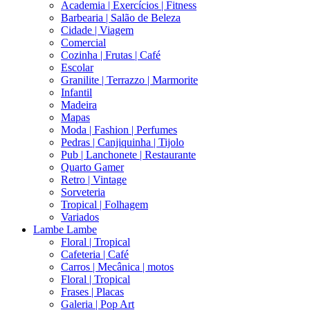
Academia | Exercícios | Fitness
Barbearia | Salão de Beleza
Cidade | Viagem
Comercial
Cozinha | Frutas | Café
Escolar
Granilite | Terrazzo | Marmorite
Infantil
Madeira
Mapas
Moda | Fashion | Perfumes
Pedras | Canjiquinha | Tijolo
Pub | Lanchonete | Restaurante
Quarto Gamer
Retro | Vintage
Sorveteria
Tropical | Folhagem
Variados
Lambe Lambe
Floral | Tropical
Cafeteria | Café
Carros | Mecânica | motos
Floral | Tropical
Frases | Placas
Galeria | Pop Art