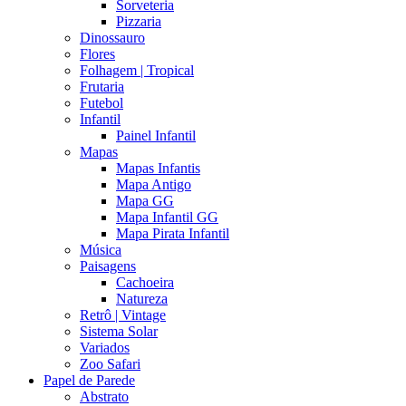
Sorveteria
Pizzaria
Dinossauro
Flores
Folhagem | Tropical
Frutaria
Futebol
Infantil
Painel Infantil
Mapas
Mapas Infantis
Mapa Antigo
Mapa GG
Mapa Infantil GG
Mapa Pirata Infantil
Música
Paisagens
Cachoeira
Natureza
Retrô | Vintage
Sistema Solar
Variados
Zoo Safari
Papel de Parede
Abstrato