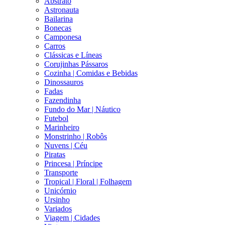
Abstrato
Astronauta
Bailarina
Bonecas
Camponesa
Carros
Clássicas e Líneas
Corujinhas Pássaros
Cozinha | Comidas e Bebidas
Dinossauros
Fadas
Fazendinha
Fundo do Mar | Náutico
Futebol
Marinheiro
Monstrinho | Robôs
Nuvens | Céu
Piratas
Princesa | Príncipe
Transporte
Tropical | Floral | Folhagem
Unicórnio
Ursinho
Variados
Viagem | Cidades