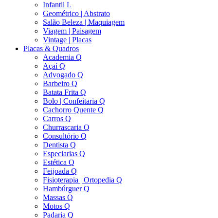
Infantil L
Geométrico | Abstrato
Salão Beleza | Maquiagem
Viagem | Paisagem
Vintage | Placas
Placas & Quadros
Academia Q
Açaí Q
Advogado Q
Barbeiro Q
Batata Frita Q
Bolo | Confeitaria Q
Cachorro Quente Q
Carros Q
Churrascaria Q
Consultório Q
Dentista Q
Especiarias Q
Estética Q
Feijoada Q
Fisioterapia | Ortopedia Q
Hambúrguer Q
Massas Q
Motos Q
Padaria Q