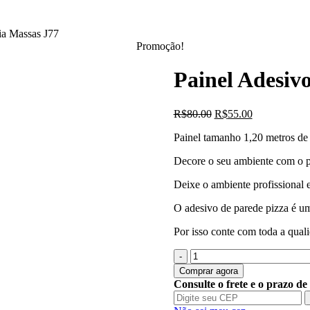
ia Massas J77
Promoção!
Painel Adesivo
O
O
R$
80.00
R$
55.00
preço
preço
Painel tamanho 1,20 metros de 
original
atual
era:
é:
Decore o seu ambiente com o pa
R$80.00.
R$55.00.
Deixe o ambiente profissional e
O adesivo de parede pizza é uma
Por isso conte com toda a quali
Quantidade
de
Comprar agora
Painel
Consulte o frete e o prazo de
Adesivo
Pizza