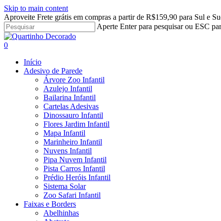
Skip to main content
Aproveite Frete grátis em compras a partir de R$159,90 para Sul e Su
Aperte Enter para pesquisar ou ESC par
Close
Search
search
account
0
Menu
Início
Adesivo de Parede
Árvore Zoo Infantil
Azulejo Infantil
Bailarina Infantil
Cartelas Adesivas
Dinossauro Infantil
Flores Jardim Infantil
Mapa Infantil
Marinheiro Infantil
Nuvens Infantil
Pipa Nuvem Infantil
Pista Carros Infantil
Prédio Heróis Infantil
Sistema Solar
Zoo Safari Infantil
Faixas e Borders
Abelhinhas