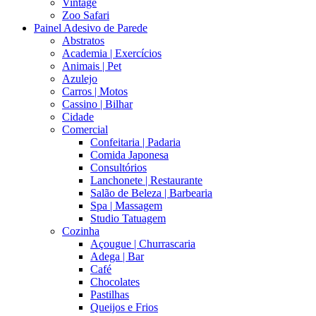
Vintage
Zoo Safari
Painel Adesivo de Parede
Abstratos
Academia | Exercícios
Animais | Pet
Azulejo
Carros | Motos
Cassino | Bilhar
Cidade
Comercial
Confeitaria | Padaria
Comida Japonesa
Consultórios
Lanchonete | Restaurante
Salão de Beleza | Barbearia
Spa | Massagem
Studio Tatuagem
Cozinha
Açougue | Churrascaria
Adega | Bar
Café
Chocolates
Pastilhas
Queijos e Frios