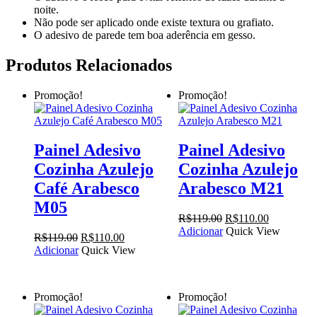
noite.
Não pode ser aplicado onde existe textura ou grafiato.
O adesivo de parede tem boa aderência em gesso.
Produtos Relacionados
Promoção!
Promoção!
Painel Adesivo
Painel Adesivo
Cozinha Azulejo
Cozinha Azulejo
Café Arabesco
Arabesco M21
M05
O
O
R$
119.00
R$
110.00
preço
preço
Adicionar
Quick View
O
O
R$
119.00
R$
110.00
original
atual
preço
preço
Adicionar
Quick View
era:
é:
original
atual
R$119.00.
R$110.00.
era:
é:
R$119.00.
R$110.00.
Promoção!
Promoção!