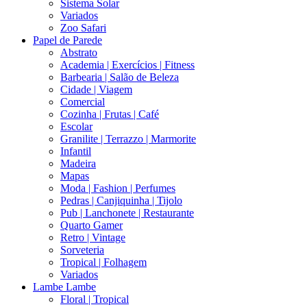
Sistema Solar
Variados
Zoo Safari
Papel de Parede
Abstrato
Academia | Exercícios | Fitness
Barbearia | Salão de Beleza
Cidade | Viagem
Comercial
Cozinha | Frutas | Café
Escolar
Granilite | Terrazzo | Marmorite
Infantil
Madeira
Mapas
Moda | Fashion | Perfumes
Pedras | Canjiquinha | Tijolo
Pub | Lanchonete | Restaurante
Quarto Gamer
Retro | Vintage
Sorveteria
Tropical | Folhagem
Variados
Lambe Lambe
Floral | Tropical