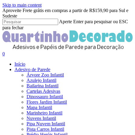
Skip to main content
Clo
Aproveite Frete grátis em compras a partir de R$159,90 para Sul e
Me
Sudeste
Aperte Enter para pesquisar ou ESC
para fechar
Close
Search
search
account
0
Menu
Início
Adesivo de Parede
Árvore Zoo Infantil
Azulejo Infantil
Bailarina Infantil
Cartelas Adesivas
Dinossauro Infantil
Flores Jardim Infantil
Mapa Infantil
Marinheiro Infantil
Nuvens Infantil
Pipa Nuvem Infantil
Pista Carros Infantil
Prédio Heróis Infantil