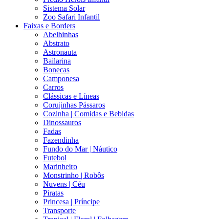
Sistema Solar
Zoo Safari Infantil
Faixas e Borders
Abelhinhas
Abstrato
Astronauta
Bailarina
Bonecas
Camponesa
Carros
Clássicas e Líneas
Corujinhas Pássaros
Cozinha | Comidas e Bebidas
Dinossauros
Fadas
Fazendinha
Fundo do Mar | Náutico
Futebol
Marinheiro
Monstrinho | Robôs
Nuvens | Céu
Piratas
Princesa | Príncipe
Transporte