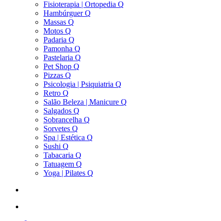
Fisioterapia | Ortopedia Q
Hambúrguer Q
Massas Q
Motos Q
Padaria Q
Pamonha Q
Pastelaria Q
Pet Shop Q
Pizzas Q
Psicologia | Psiquiatria Q
Retro Q
Salão Beleza | Manicure Q
Salgados Q
Sobrancelha Q
Sorvetes Q
Spa | Estética Q
Sushi Q
Tabacaria Q
Tatuagem Q
Yoga | Pilates Q
search
account