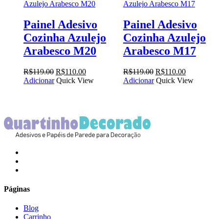
Painel Adesivo
Painel Adesivo
Cozinha Azulejo
Cozinha Azulejo
Arabesco M20
Arabesco M17
O
O
O
O
R$
119.00
R$
110.00
R$
119.00
R$
110.00
preço
preço
preço
preço
Adicionar
Quick View
Adicionar
Quick View
original
atual
original
atual
era:
é:
era:
é:
R$119.00.
R$110.00.
R$119.00.
R$110.00.
facebook
instagram
email
Páginas
Blog
Carrinho