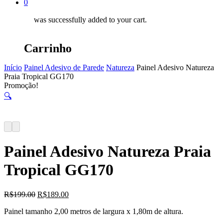
0
was successfully added to your cart.
Carrinho
Início
Painel Adesivo de Parede
Natureza
Painel Adesivo Natureza
Praia Tropical GG170
Promoção!
🔍
Painel Adesivo Natureza Praia
Tropical GG170
O
O
R$
199.00
R$
189.00
preço
preço
Painel tamanho 2,00 metros de largura x 1,80m de altura.
original
atual
era:
é: