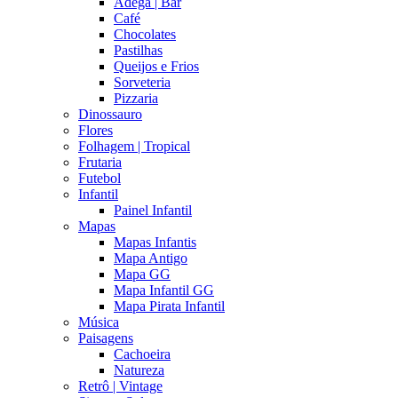
Adega | Bar
Café
Chocolates
Pastilhas
Queijos e Frios
Sorveteria
Pizzaria
Dinossauro
Flores
Folhagem | Tropical
Frutaria
Futebol
Infantil
Painel Infantil
Mapas
Mapas Infantis
Mapa Antigo
Mapa GG
Mapa Infantil GG
Mapa Pirata Infantil
Música
Paisagens
Cachoeira
Natureza
Retrô | Vintage