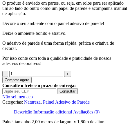
O produto é enviado em partes, ou seja, em rolos para ser aplicado
R$199.00.
R$189.00.
um ao lado do outro como um papel de parede e acompanha manual
de aplicação.
Decore o seu ambiente com o painel adesivo de parede!
Deixe o ambiente bonito e atrativo.
O adesivo de parede é uma forma rápida, prática e criativa de
decorar.
Por isso conte com toda a qualidade e praticidade de nossos
adesivos decorativos!
Quantidade
de
Comprar agora
Painel
Consulte o frete e o prazo de entrega:
Adesivo
Consultar
Natureza
Não sei meu cep
Praia
Categorias:
Natureza
,
Painel Adesivo de Parede
Tropical
GG170
Descrição
Informação adicional
Avaliações (0)
Painel tamanho 2,00 metros de largura x 1,80m de altura.