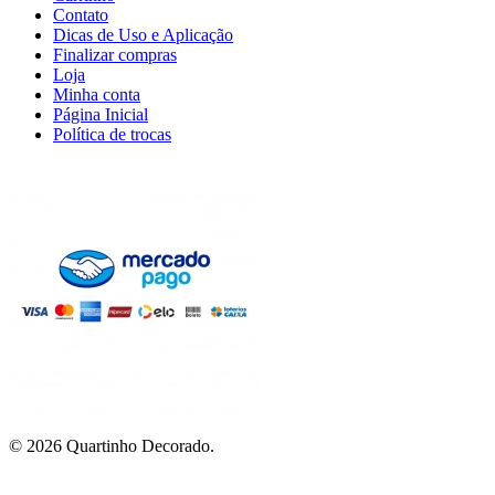
Contato
Dicas de Uso e Aplicação
Finalizar compras
Loja
Minha conta
Página Inicial
Política de trocas
© 2026 Quartinho Decorado.
Aproveite Frete grátis em compras a partir de R$