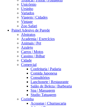
Tropical | Floral | Folhagem
Unicórnio
Ursinho
Variados
Viagem | Cidades
Vintage
Zoo Safari
Painel Adesivo de Parede
Abstratos
Academia | Exercícios
Animais | Pet
Azulejo
Carros | Motos
Cassino | Bilhar
Cidade
Comercial
Confeitaria | Padaria
Comida Japonesa
Consultórios
Lanchonete | Restaurante
Salão de Beleza | Barbearia
Spa | Massagem
Studio Tatuagem
Cozinha
Açougue | Churrascaria