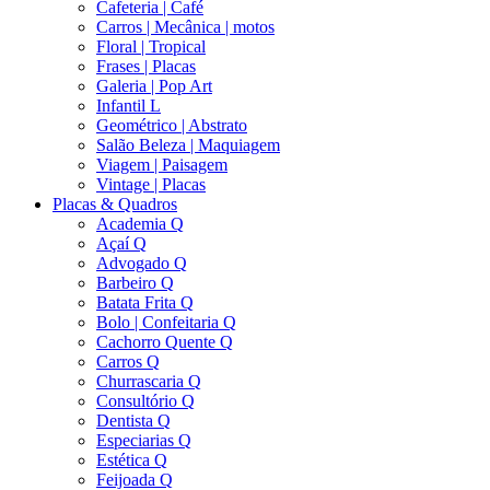
Cafeteria | Café
Carros | Mecânica | motos
Floral | Tropical
Frases | Placas
Galeria | Pop Art
Infantil L
Geométrico | Abstrato
Salão Beleza | Maquiagem
Viagem | Paisagem
Vintage | Placas
Placas & Quadros
Academia Q
Açaí Q
Advogado Q
Barbeiro Q
Batata Frita Q
Bolo | Confeitaria Q
Cachorro Quente Q
Carros Q
Churrascaria Q
Consultório Q
Dentista Q
Especiarias Q
Estética Q
Feijoada Q