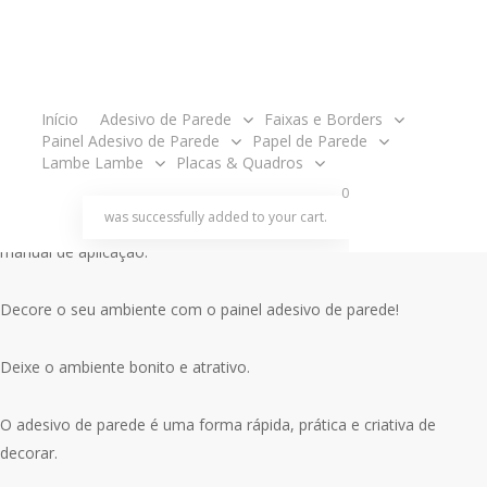
Paisagem GG277
O
O
R$
199.00
R$
189.00
preço
preço
acco
Início
Adesivo de Parede
Faixas e Borders
original
atual
Painel tamanho 2,00 metros de largura x 1,80m de altura.
Painel Adesivo de Parede
Papel de Parede
Lambe Lambe
Placas & Quadros
era:
é:
search
account
R$199.00.
R$189.00.
0
O produto é enviado em partes, ou seja, em rolos para ser aplicado
was successfully added to your cart.
um ao lado do outro como um papel de parede e acompanha
manual de aplicação.
Decore o seu ambiente com o painel adesivo de parede!
Deixe o ambiente bonito e atrativo.
O adesivo de parede é uma forma rápida, prática e criativa de
decorar.