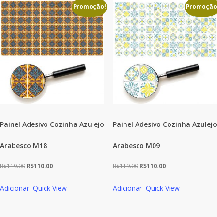
R$119.00.
R$110.00.
R$119.00.
R$110.00.
Promoção!
Promoção
Painel Adesivo Cozinha Azulejo
Painel Adesivo Cozinha Azulejo
Arabesco M18
Arabesco M09
O
O
O
O
R$
119.00
R$
110.00
R$
119.00
R$
110.00
preço
preço
preço
preço
Adicionar
Quick View
Adicionar
Quick View
original
atual
original
atual
era:
é:
era:
é:
R$119.00.
R$110.00.
R$119.00.
R$110.00.