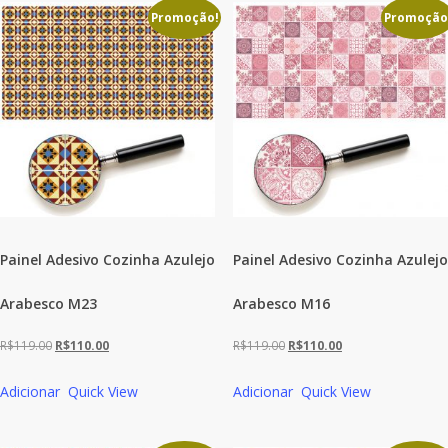
Promoção!
Promoção
Painel Adesivo Cozinha Azulejo
Painel Adesivo Cozinha Azulejo
Arabesco M23
Arabesco M16
O
O
O
O
R$
119.00
R$
110.00
R$
119.00
R$
110.00
preço
preço
preço
preço
Adicionar
Quick View
Adicionar
Quick View
original
atual
original
atual
era:
é:
era:
é: