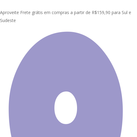
Skip
Clo
to
Aproveite Frete grátis em compras a partir de R$159,90 para Sul e
Me
main
Sudeste
content
Início
Painel Adesivo de Parede
Natureza
Painel Adesivo
Natureza Praia Paisagem GG277
Promoção!