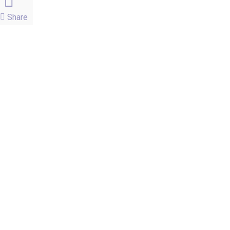
Share
facebook
instagram
email
Páginas
Blog
Carrinho
Contato
Dicas de Uso e Aplicação
Finalizar compras
Loja