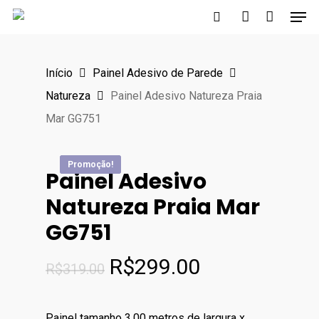
Men
Skip
to
search
account
main
Início
Painel Adesivo de Parede
content
Natureza
Painel Adesivo Natureza Praia
Mar GG751
Promoção!
Promoção!
Promoção!
Promoção!
Painel Adesivo
Natureza Praia Mar
GG751
O
O
R$
299.00
R$
319.00
preço
preço
original
atual
Painel tamanho 3,00 metros de largura x