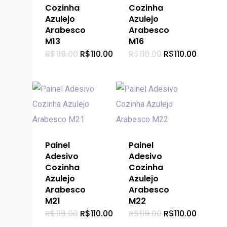
Cozinha
Cozinha
Azulejo
Azulejo
Arabesco
Arabesco
M13
M16
O
O
O
O
R$
119.00
R$
110.00
R$
119.00
R$
110.00
preço
preço
preço
preço
original
atual
original
atual
era:
é:
era:
é:
R$119.00.
R$110.00.
R$119.00.
R$110.0
Painel
Painel
Adesivo
Adesivo
Cozinha
Cozinha
Azulejo
Azulejo
Arabesco
Arabesco
M21
M22
O
O
O
O
R$
119.00
R$
110.00
R$
119.00
R$
110.00
preço
preço
preço
preço