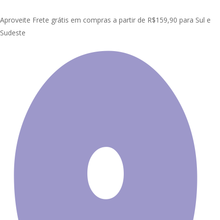
Skip
Clo
to
Aproveite Frete grátis em compras a partir de R$159,90 para Sul e
Me
main
Sudeste
content
Início
Painel Adesivo de Parede
Natureza
Painel Adesivo
Natureza Praia Mar GG499
Promoção!