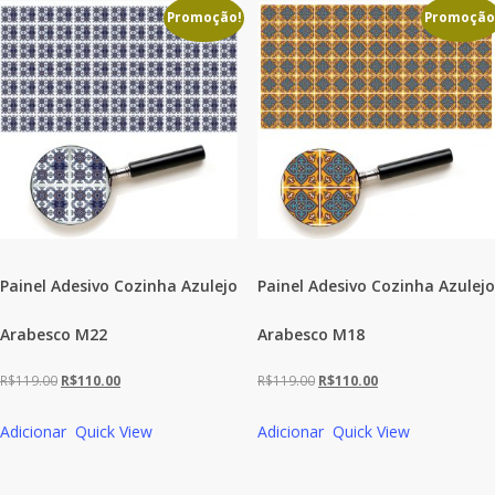
R$119.00.
R$110.00.
R$119.00.
R$110.00.
Promoção!
Promoção
Painel Adesivo Cozinha Azulejo
Painel Adesivo Cozinha Azulejo
Arabesco M22
Arabesco M18
O
O
O
O
R$
119.00
R$
110.00
R$
119.00
R$
110.00
preço
preço
preço
preço
Adicionar
Quick View
Adicionar
Quick View
original
atual
original
atual
era:
é:
era:
é:
R$119.00.
R$110.00.
R$119.00.
R$110.00.