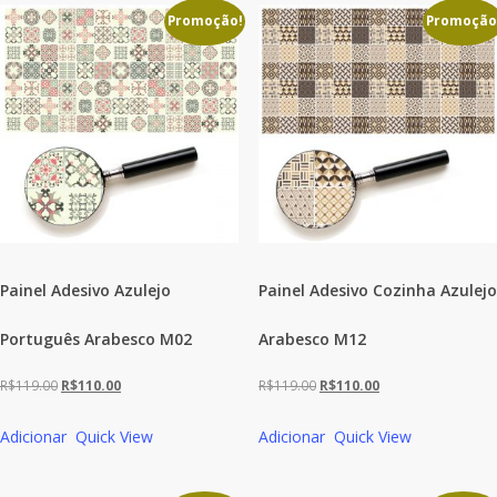
Promoção!
Promoção
Painel Adesivo Azulejo
Painel Adesivo Cozinha Azulejo
Português Arabesco M02
Arabesco M12
O
O
O
O
R$
119.00
R$
110.00
R$
119.00
R$
110.00
preço
preço
preço
preço
Adicionar
Quick View
Adicionar
Quick View
original
atual
original
atual
era:
é:
era:
é: