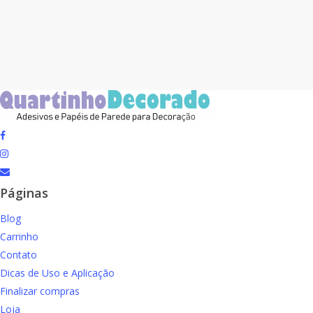
facebook
instagram
email
Páginas
Blog
Carrinho
Contato
Dicas de Uso e Aplicação
Finalizar compras
Loja