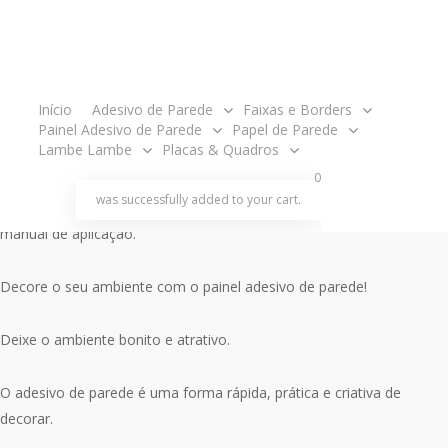
Mar GG499
O
O
R$
358.00
R$
338.00
acco
preço
preço
Início
Adesivo de Parede
Faixas e Borders
original
atual
Painel tamanho 3,05 metros de largura x 2,40m de altura.
Painel Adesivo de Parede
Papel de Parede
Lambe Lambe
Placas & Quadros
era:
é:
search
account
R$358.00.
R$338.00.
0
O produto é enviado em partes, ou seja, em rolos para ser aplicado
was successfully added to your cart.
um ao lado do outro como um papel de parede e acompanha
manual de aplicação.
Decore o seu ambiente com o painel adesivo de parede!
Deixe o ambiente bonito e atrativo.
O adesivo de parede é uma forma rápida, prática e criativa de
decorar.