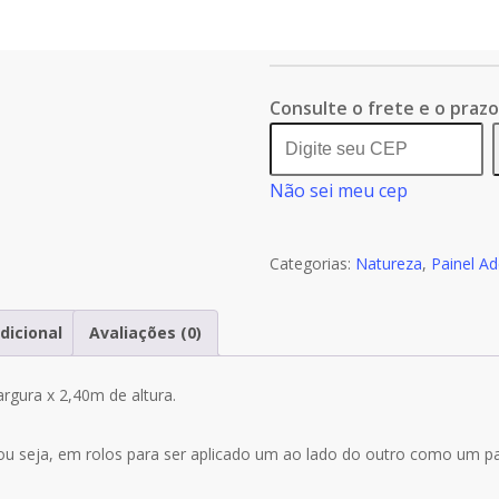
Quantidade
Comprar agora
de
Painel
Adesivo
Consulte o frete e o praz
Natureza
Floresta
Não sei meu cep
Árvores
GG315
Categorias:
Natureza
,
Painel A
dicional
Avaliações (0)
rgura x 2,40m de altura.
ou seja, em rolos para ser aplicado um ao lado do outro como um 