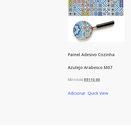
Painel Adesivo Cozinha
Azulejo Arabesco M07
O
O
R$
119.00
R$
110.00
preço
preço
Adicionar
Quick View
original
atual
era:
é:
R$119.00.
R$110.00.