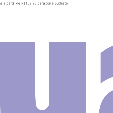
s a partir de R$159,90 para Sul e Sudeste
Natureza
Painel Adesivo Natureza Floresta Árvores GG315
Painel 
Nature
Florest
Árvore
O
O
R$
358.00
R$
338.00