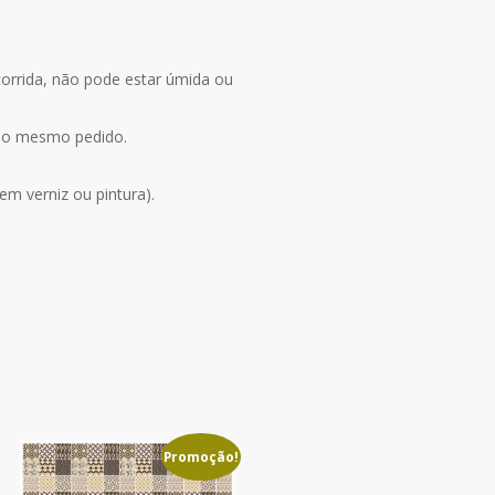
corrida, não pode estar úmida ou
 no mesmo pedido.
m verniz ou pintura).
Promoção!