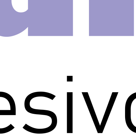
largura x 2,40m de altura.
 ou seja, em rolos para ser
como um papel de parede e
o.
ainel adesivo de parede!
ivo.
 rápida, prática e criativa de
idade e praticidade de nossos