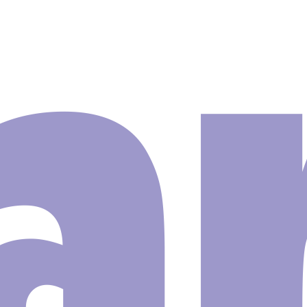
Adesivo
za
a
s GG315