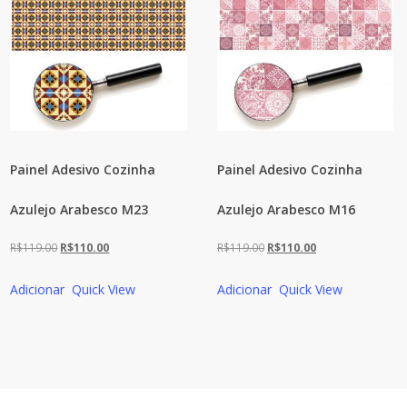
Painel Adesivo Cozinha
Painel Adesivo Cozinha
Azulejo Arabesco M23
Azulejo Arabesco M16
O
O
O
O
R$
119.00
R$
110.00
R$
119.00
R$
110.00
preço
preço
preço
preço
Adicionar
Quick View
Adicionar
Quick View
original
atual
original
atual
era:
é:
era:
é:
R$119.00.
R$110.00.
R$119.00.
R$110.00.