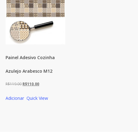
Painel Adesivo Cozinha
Azulejo Arabesco M12
O
O
R$
119.00
R$
110.00
preço
preço
Adicionar
Quick View
original
atual
era:
é:
R$119.00.
R$110.00.